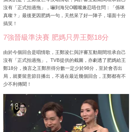
沒有「正式拍過拖」，嚇到海兒O曬嘴兼忍唔住問：「係咪
真㗎？」最後更因肥媽一句，天然呆了好一陣子，場面十分
搞笑！
7強晉級準決賽 肥媽只畀王鄭18分
由於今個回合是唱情歌，王鄭浚仁與評審互動期間坦承自己
沒有「正式拍過拖」。TVB提供的截圖，亦劇透了肥媽給王
鄭18分，換言之王鄭所得分數一定少於98分，至於會否出
局，就要留意節目播出，不過在最近幾個回合，王鄭都有不
少不利傳聞！