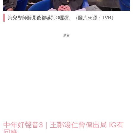
海兒導師聽見後都嚇到O曬嘴。（圖片來源：TVB）
廣告
中年好聲音3｜王鄭浚仁曾傳出局 IG有
回應