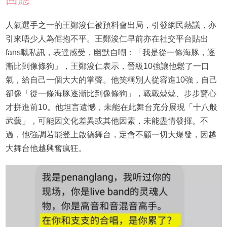
人氣選手之一的王鄭浚仁被預料會出局，引發網民熱議，亦
引來唔少人為佢抱不平。王鄭浚仁早前亦在社交平台貼出
fans嘅私訊，表達感受，幽默自嘲：「我是從一條海豚，逐
漸比到像條狗」，王鄭浚仁表示，晉級10強讓他鬆了一口
氣，給自己一個大大的掌聲。他笑稱別人從容進10強，自己
卻像「從一條海豚逐漸比到像條狗」，戰戰兢兢、步步驚心
才拼進前10。他坦言遺憾，未能在此舞台充分展現「十八般
武藝」，可能因文化差異或其他因素，未能盡情發揮。不
過，他強調若能登上啟德舞台，定會不顧一切大爆發，因越
大舞台他越興奮瘋狂。