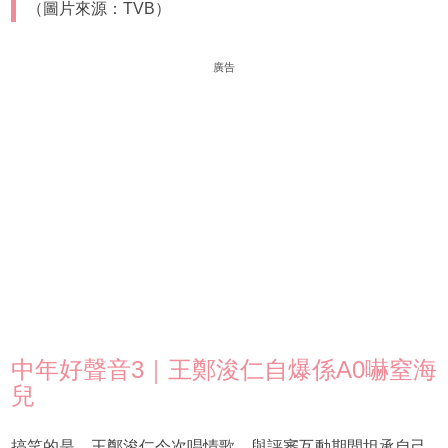
（圖片來源：TVB）
廣告
中年好聲音3｜王鄭浚仁自爆係A0嚇窒海
兒
搞笑的是，王鄭浚仁今次唱情歌，與評審互動期間坦承自己