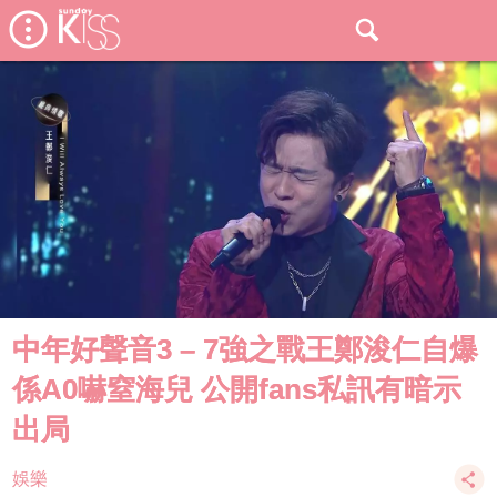
中年好聲音3 – 7強之戰王鄭浚仁自爆
係A0嚇窒海兒 公開fans私訊有暗示
出局
娛樂