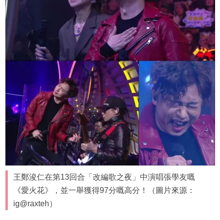
王鄭浚仁在第13回合「改編歌之夜」中演唱張學友嘅
《愛火花》，並一舉獲得97分嘅高分！（圖片來源：
ig@raxteh）