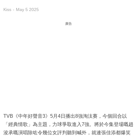
Kiss
May 5 2025
廣告
TVB《中年好聲音3》5月4日播出8強淘汰賽，今個回合以
「經典情歌」為主題，力球爭取進入7強。將於今集登場嘅趙
浚承嘅演唱除咗令幾位女評判聽到喊外，就連張佳添都爆笑