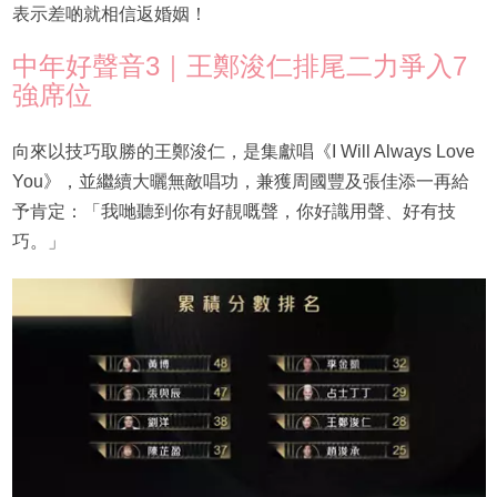
表示差啲就相信返婚姻！
中年好聲音3｜王鄭浚仁排尾二力爭入7
強席位
向來以技巧取勝的王鄭浚仁，是集獻唱《I Will Always Love
You》，並繼續大曬無敵唱功，兼獲周國豐及張佳添一再給
予肯定：「我哋聽到你有好靚嘅聲，你好識用聲、好有技
巧。」