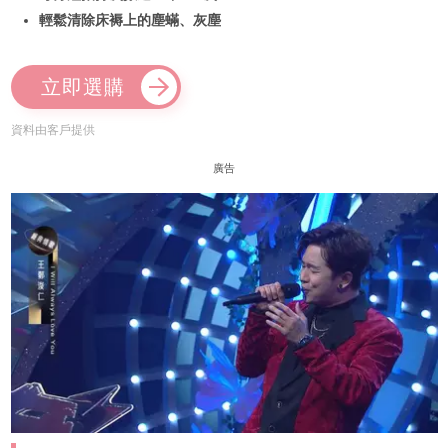
輕鬆清除床褥上的塵蟎、灰塵
立即選購
資料由客戶提供
廣告