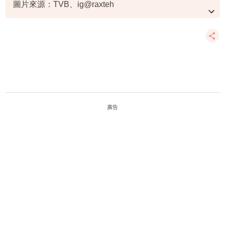
圖片來源：TVB、ig@raxteh
資料或影片來源：
原文刊於新假期
廣告