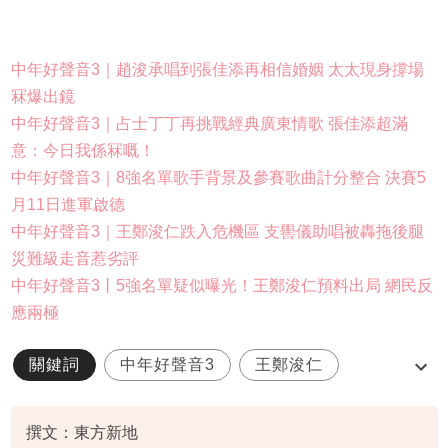
中年好聲音3｜趙浚承唱到張佳添再相信婚姻 太太現身撐場
冧爆出鏡
中年好聲音3｜占士丁丁再挑戰經典廣東情歌 張佳添超滿
意：今日我係冧嘅！
中年好聲音3｜8強名單歌手背景及參賽歌曲計分整合 決賽5
月11日進軍啟德
中年好聲音3｜王鄭浚仁跌入危機區 支嚳儀助唱被轟拖後腿
災難級走音惹劣評
中年好聲音3丨5強名單疑似曝光！王鄭浚仁預料出局 網民反
應兩極
關鍵詞
中年好聲音3
王鄭浚仁
出局
海兒
撰文：東方新地