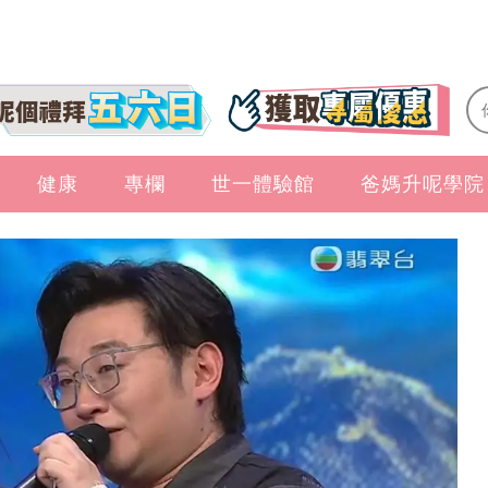
健康
專欄
世一體驗館
爸媽升呢學院