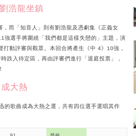
文劉浩龍坐鎮
評審，而「知音人」則有劉浩龍及憑劇集《正義女
11強選手將圍繞「我們都是這樣失戀的」主題，演
打動評審與觀眾。本回合將產生《中 4》10強，
即時跌入待定區，再由評審們進行「退庭投票」，
！
曲成大熱
奕迅的歌曲成為大熱之選，共有四位選手選唱其作
91
晉級