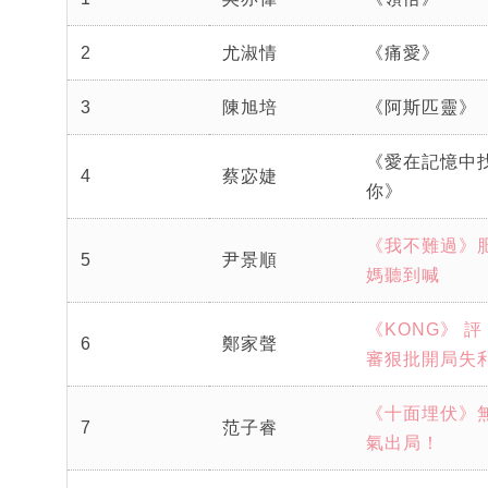
2
尤淑情
《痛愛》
3
陳旭培
《阿斯匹靈》
《愛在記憶中
4
蔡宓婕
你》
《我不難過》
5
尹景順
媽聽到喊
《KONG》 評
6
鄭家聲
審狠批開局失
《十面埋伏》
7
范子睿
氣出局！