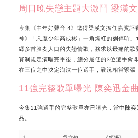
周日晚失戀主題大激鬥 梁漢
今集《中年好聲音 4》邀得梁漢文擔任嘉賓
神》「惡魔少年高成彬」一角爆紅的劉倬昕。
繹多首膾炙人口的失戀情歌，務求以最痛的歌聲
賽制規定演唱完畢後，總分最低的3位選手會
在三位之中決定淘汰一位選手，戰況相當緊張
11強完整歌單曝光 陳奕迅金
今集11強選手的完整歌單亦已曝光，當中陳
品。
1
吳亦偉
《領悟》