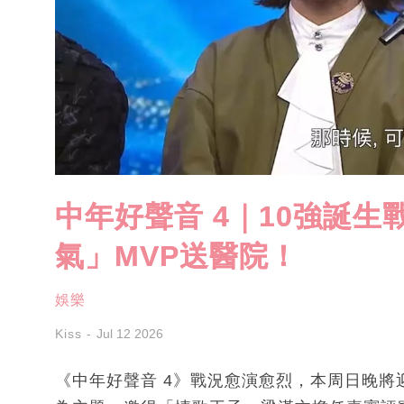
中年好聲音 4｜10強誕
氣」MVP送醫院！
娛樂
Kiss
Jul 12 2026
《中年好聲音 4》戰況愈演愈烈，本周日晚將