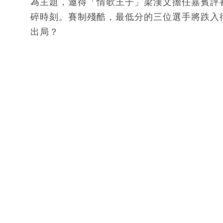
為主題，邀得「情歌王子」梁漢文擔任嘉賓評
碎時刻。賽制殘酷，最低分的三位選手將跌入
出局？