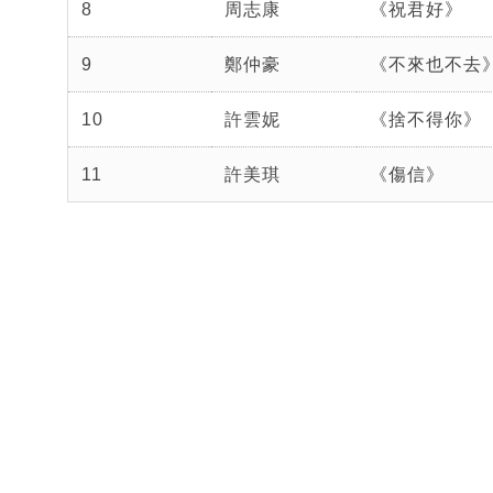
8
周志康
《祝君好》
9
鄭仲豪
《不來也不去
10
許雲妮
《捨不得你》
11
許美琪
《傷信》