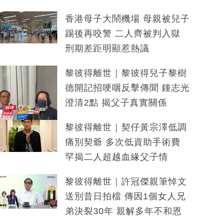
香港母子大鬧機場 母親被兒子
踢後再咬警 二人齊被判入獄
刑期差距明顯惹熱議
黎彼得離世｜黎彼得兒子黎樹
德開記招哽咽反擊傳聞 鍾志光
澄清2點 揭父子真實關係
黎彼得離世｜契仔黃宗澤低調
痛別契爺 多次低資助手術費
罕揭二人超越血緣父子情
黎彼得離世｜許冠傑親筆悼文
送別昔日拍檔 傳因1個女人兄
弟決裂30年 親解多年不和恩