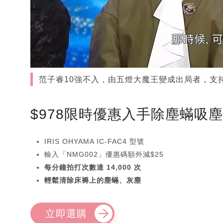
范子睿10強不入，由五燈大魔王變成出局者，支
$978限時優惠入手除塵蟎吸
IRIS OHYAMA IC-FAC4 型號
輸入「NMG002」優惠碼額外減$25
每分鐘拍打次數達 14,000 次
輕鬆清除床褥上的塵蟎、灰塵
立即選購