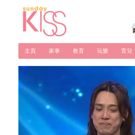
主頁
家事
教育
玩樂
育兒