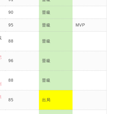
90
晉級
95
晉級
MVP
找
88
晉級
肥
96
晉級
88
晉級
利
無
85
出局