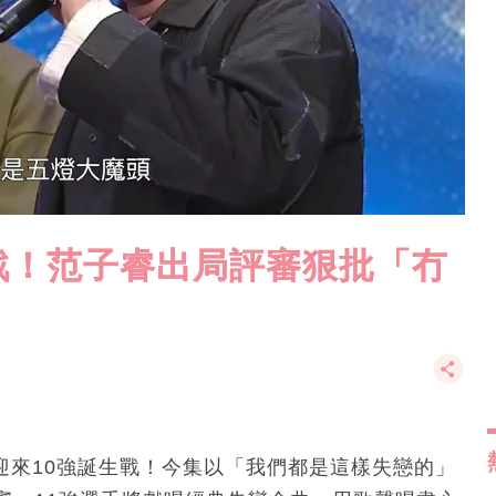
生戰！范子睿出局評審狠批「冇
迎來10強誕生戰！今集以「我們都是這樣失戀的」