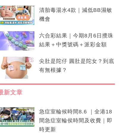
清胎毒湯水4款｜減低BB濕敏
機會
六合彩結果｜今期8月6日攪珠
結果＋中獎號碼＋派彩金額
尖肚是陀仔 圓肚是陀女？到底
有無根據？
最新文章
急症室輪候時間8.6 ｜全港18
間急症室輪侯時間及收費｜即
時更新