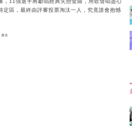
審，11強選手將獻唱經典失戀金曲，用歌聲唱盡心
待定區，最終由評審投票淘汰一人，究竟誰會抱憾
廣告