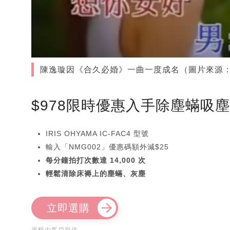
陳逸璇因《合久必婚》一曲一度成名（圖片來源：
$978限時優惠入手除塵蟎吸
IRIS OHYAMA IC-FAC4 型號
輸入「NMG002」優惠碼額外減$25
每分鐘拍打次數達 14,000 次
輕鬆清除床褥上的塵蟎、灰塵
立即選購