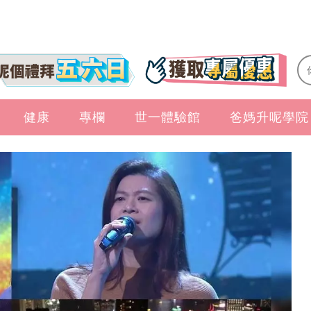
健康
專欄
世一體驗館
爸媽升呢學院