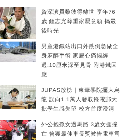
資深演員黎彼得離世 享年76
歲 鍾志光尊重家屬意願 揭最
後時光
男童港鐵站出口外跣倒急做全
身麻醉手術 家屬心痛揭經
過:10厘米深至見骨 附港鐵回
應
JUPAS放榜｜東華學院擺大烏
龍 誤向1.1萬人發取錄電郵大
批學生感失望 校方首度澄清
外公抱孫女過馬路 3歲女捱撞
亡 曾獲最佳車長獎被告電車司