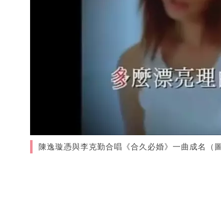
陳逸璇憑與李克勤合唱《合久必婚》一曲成名（