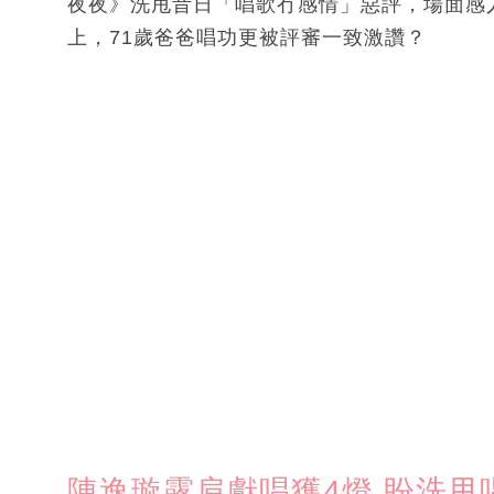
夜夜》洗甩昔日「唱歌冇感情」惡評，場面感
上，71歲爸爸唱功更被評審一致激讚？
陳逸璇露肩獻唱獲4燈 盼洗甩