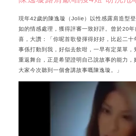
現年42歲的陳逸璇（Jolie）以性感露肩造
如的情感處理，獲得評審一致好評。曾於20
喜，大讚：「你呢首歌發揮得好好，比起二十
事係打動到我，好似去飲咁，一早有定菜單，知
重返舞台，正是希望證明自己說故事的能力，
大家今次聽到一個會講故事嘅陳逸璇。」