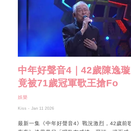
中年好聲音4｜42歲陳逸璇
竟被71歲冠軍歌王搶Fo
娛樂
Kiss
Jan 11 2026
最新一集《中年好聲音4》戰況激烈，42歲前歌