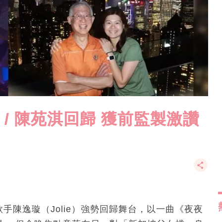
 / 陳苑淇回歸 獲前監製激讚
手陳逸璇（Jolie）強勢回歸舞台，以一曲《夜夜