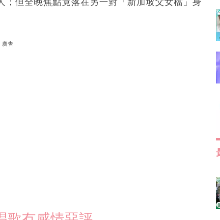
人；但全晚焦點竟落在另一對「新加坡父女檔」身
廣告
唱歌冇感情惡評