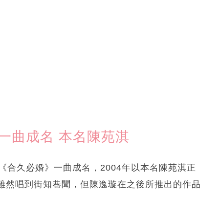
一曲成名 本名陳苑淇
《合久必婚》一曲成名，2004年以本名陳苑淇正
雖然唱到街知巷聞，但陳逸璇在之後所推出的作品