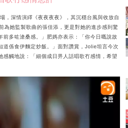
型登場，深情演繹《夜夜夜夜》，其沉穩台風與收放自
年前為她監製歌曲的張佳添，更是對她的進步感到驚
年前多咗滄桑感。」肥媽亦表示：「你今日嘅說故
道係食伊麵定炒飯。」面對讚賞，Jolie坦言今次
她感觸地說：「細個成日畀人話唱歌冇感情，希望