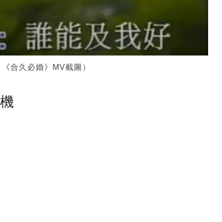
《合久必婚》MV截圖）
塵機