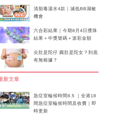
清胎毒湯水4款｜減低BB濕敏
機會
六合彩結果｜今期8月4日攪珠
結果＋中獎號碼＋派彩金額
尖肚是陀仔 圓肚是陀女？到底
有無根據？
最新文章
急症室輪候時間8.5 ｜全港18
間急症室輪侯時間及收費｜即
時更新