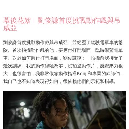
幕後花絮︳劉俊謙首度挑戰動作戲與吊
威亞
劉俊謙首度挑戰動作戲與吊威亞，並經歷了駕駛電單車的驚
險。首次拍攝動作戲的他，要應付打鬥場面，臨時學駕電單
車。對於如何應付打鬥場面，劉俊謙說：「拍攝前我接受了
幾次訓練，我的動作經驗為零，沒拍過動作片，感覺壓力很
大，也很害怕，我非常依靠動作指導Kenji和專業的武師們，
我自己也不知道表現得如何，很依賴他們的示範和指導。