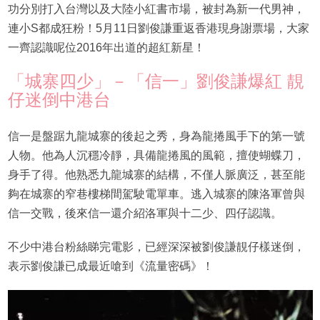
功分別打入台灣以及大陸小紅書市場，被封為新一代男神，
連小S都成狂粉！5月11日劉俊謙重返香港現身謝票場，大家
一齊認識呢位2016年出道的超紅新星！
「城寨四少」－「信一」劉俊謙爆紅 靚
仔迷倒中港台
信一是盤踞九龍城寨的後起之秀，身為龍捲風手下的第一號
人物。他為人沉穩冷靜，具備龍捲風的風範，擅使蝴蝶刀，
身手了得。他熟悉九龍城寨的結構，不僅人脈廣泛，甚至能
夠在城寨的窄巷樓梯間駕駛電單車。逃入城寨的陳洛軍曾與
信一交戰，後來信一還介紹洛軍與十二少、四仔認識。
不少中港台粉絲睇完電影，已經深深被劉俊謙靚仔樣迷倒，
表示劉俊謙已成最近嗆到《流量密碼》！