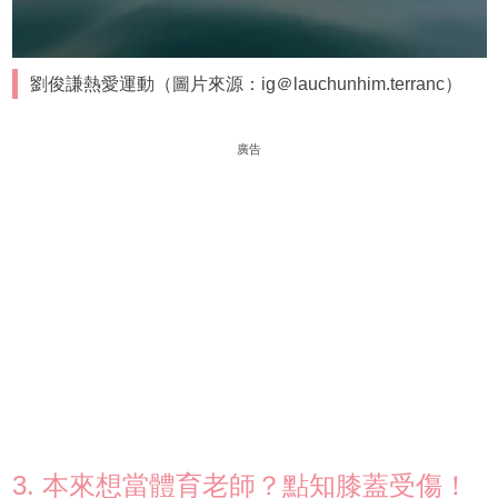
劉俊謙熱愛運動（圖片來源：ig＠lauchunhim.terranc）
廣告
3. 本來想當體育老師？點知膝蓋受傷！