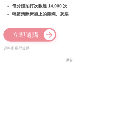
每分鐘拍打次數達 14,000 次
輕鬆清除床褥上的塵蟎、灰塵
立即選購
資料由客戶提供
廣告