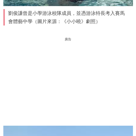
劉俊謙曾是小學游泳校隊成員，並憑游泳特長考入賽馬
會體藝中學（圖片來源：《小小曉》劇照）
廣告