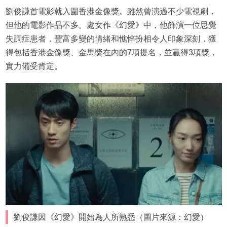
劉俊謙首電影就入圍香港金像獎。雖然曾演過不少電視劇，
但他的電影作品不多。處女作《幻愛》中，他飾演一位思覺
失調症患者，豐富多變的情緒和憔悴扮相令人印象深刻，獲
得包括香港金像獎、金馬獎在內的7項提名，並贏得3項獎，
實力備受肯定。
劉俊謙因《幻愛》開始為人所熟悉（圖片來源：幻愛）