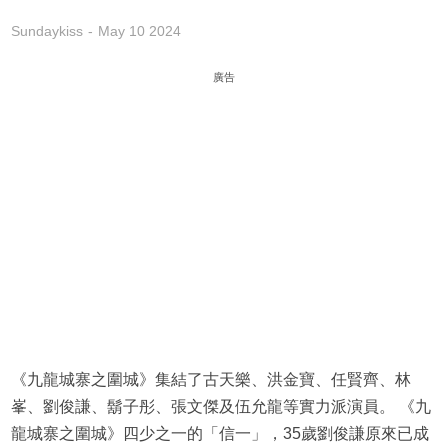
Sundaykiss
May 10 2024
廣告
《九龍城寨之圍城》集結了古天樂、洪金寶、任賢齊、林
峯、劉俊謙、鬍子彤、張文傑及伍允龍等實力派演員。 《九
龍城寨之圍城》四少之一的「信一」，35歲劉俊謙原來已成