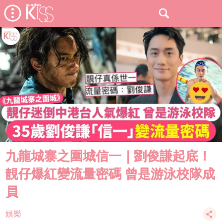
九龍城寨之圍城信一｜劉俊謙起底！
靚仔爆紅變流量密碼 曾是游泳校隊成
員
娛樂