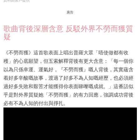
資料由客戶提供
廣告
歌曲背後深層含意 反駁外界不勞而獲質
疑
《不勞而獲》這首歌表面上唱出普羅大眾「唔使做都有收
穫」的心底願望，但五索解釋背後有更大含意：「每一個你
以為只係幸運、運氣好，『不勞而獲』嘅人背後，其實蘊含
着好多辛酸嘅故事，渡過了好多不為人知嘅經歷，也必須經
過好多失敗和艱苦才能獲得你表面睇嚟嘅成就。」這番話似
乎是對外界質疑她「不勞而獲」的有力回應，強調成功背後
必有不為人知的付出與掙扎。