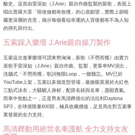
酸史。這首由雷深如（J.Arie）親自作曲監製的新歌，表面上
唱出普羅大眾「唔使做都有收穫」的心底願望，實際上卻暗
藏更深層的含意，揭示每個看似幸運的人背後都有不為人知
的掙扎與付出。
五索踩入樂壇 J.Arie親自操刀製作
五索這次進軍樂壇可謂來勢洶洶，新歌《不勞而獲》由實力
派歌手雷深如（J.Arie）親自作曲、監製，更客串MV演出，
洗腦式「不勞而獲」歌詞無限Loop，一聽難忘。MV已於
YouTube上架，五索以多個造型登場，最搶眼莫過於火紅色
三點式泳衣，大騷驕人身材，配搭名錶與名車，盡顯貴氣。
而車中焦點之一，正是男友馬清鏗借出的法拉利Daytona
SP3，全球僅限量600部，極具收藏價值，足見馬生對五索事
業發展的全力支持。
馬清鏗動用絕世名車護航 全力支持女友