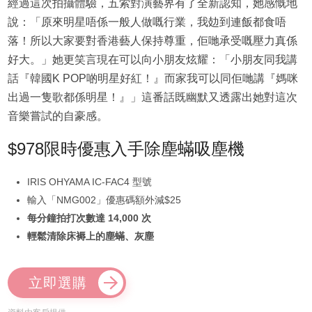
經過這次拍攝體驗，五索對演藝界有了全新認知，她感慨地
說：「原來明星唔係一般人做嘅行業，我攰到連飯都食唔
落！所以大家要對香港藝人保持尊重，佢哋承受嘅壓力真係
好大。」她更笑言現在可以向小朋友炫耀：「小朋友同我講
話『韓國K POP啲明星好紅！』而家我可以同佢哋講『媽咪
出過一隻歌都係明星！』」這番話既幽默又透露出她對這次
音樂嘗試的自豪感。
$978限時優惠入手除塵蟎吸塵機
IRIS OHYAMA IC-FAC4 型號
輸入「NMG002」優惠碼額外減$25
每分鐘拍打次數達 14,000 次
輕鬆清除床褥上的塵蟎、灰塵
立即選購