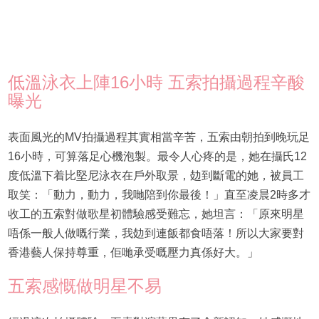
低溫泳衣上陣16小時 五索拍攝過程辛酸
曝光
表面風光的MV拍攝過程其實相當辛苦，五索由朝拍到晚玩足
16小時，可算落足心機泡製。最令人心疼的是，她在攝氏12
度低溫下着比堅尼泳衣在戶外取景，攰到斷電的她，被員工
取笑：「動力，動力，我哋陪到你最後！」直至凌晨2時多才
收工的五索對做歌星初體驗感受難忘，她坦言：「原來明星
唔係一般人做嘅行業，我攰到連飯都食唔落！所以大家要對
香港藝人保持尊重，佢哋承受嘅壓力真係好大。」
五索感慨做明星不易