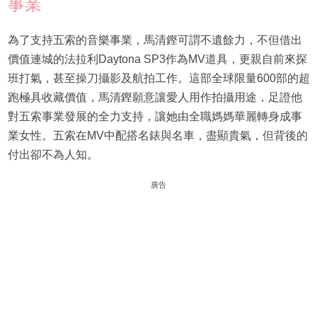
事業
為了支持五索的音樂事業，馬清鏗可謂不遺餘力，不但借出
價值連城的法拉利Daytona SP3作為MV道具，更親自前來探
班打氣，甚至操刀攝影及航拍工作。這部全球限量600部的超
跑極具收藏價值，馬清鏗願意讓愛人用作拍攝用途，足證他
對五索事業發展的全力支持，讓她由全職媽媽華麗轉身成事
業女性。五索在MV中配搭名錶與名車，盡顯貴氣，但背後的
付出卻不為人知。
廣告