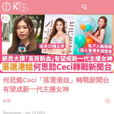
何思懿Ceci「落選港姐」轉戰新聞台
有望成新一代主播女神
娛樂
Sundaykiss
Jun 13 2023