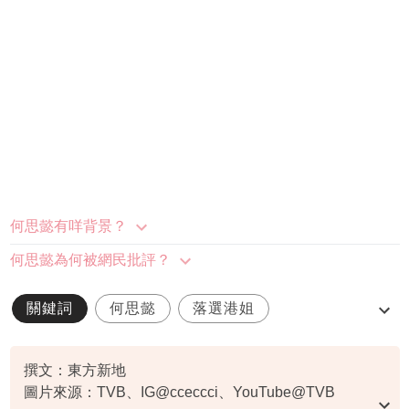
何思懿有咩背景？
何思懿為何被網民批評？
關鍵詞
何思懿
落選港姐
新聞主播
實習記者
撰文：東方新地
圖片來源：TVB、IG@cceccci、YouTube@TVB