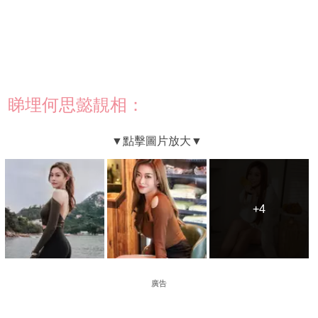
睇埋何思懿靚相：
+4
+4
廣告