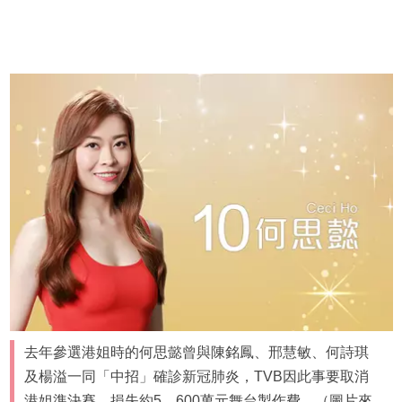
去年參選港姐時的何思懿曾與陳銘鳳、邢慧敏、何詩琪
及楊溢一同「中招」確診新冠肺炎，TVB因此事要取消
港姐準決賽，損失約5、600萬元舞台製作費。（圖片來