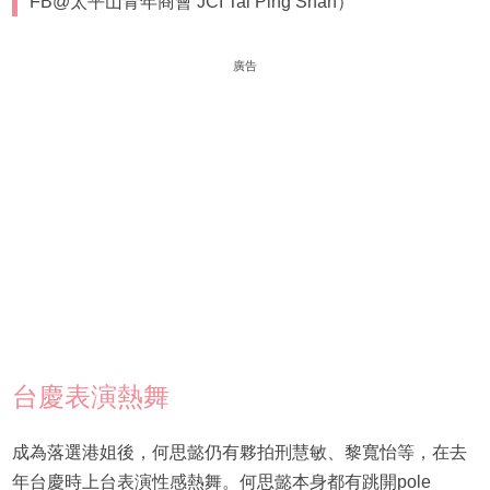
FB@太平山青年商會 JCI Tai Ping Shan）
廣告
台慶表演熱舞
成為落選港姐後，何思懿仍有夥拍刑慧敏、黎寬怡等，在去
年台慶時上台表演性感熱舞。何思懿本身都有跳開pole