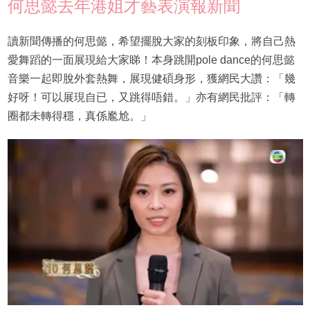
何思懿去年港姐才藝表演報新聞
讀新聞傳播的何思懿，希望擺脫大家的刻板印象，將自己熱
愛舞蹈的一面展現給大家睇！本身跳開pole dance的何思懿
音樂一起即脫外套熱舞，展現健碩身形，獲網民大讚：「幾
好呀！可以展現自已，又跳得唔錯。」亦有網民批評：「轉
圈都未轉得穩，真係尷尬。」