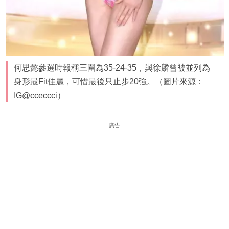
何思懿參選時報稱三圍為35-24-35，與徐麟曾被並列為
身形最Fit佳麗，可惜最後只止步20強。（圖片來源：
IG@cceccci）
廣告