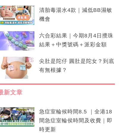
清胎毒湯水4款｜減低BB濕敏
機會
六合彩結果｜今期8月4日攪珠
結果＋中獎號碼＋派彩金額
尖肚是陀仔 圓肚是陀女？到底
有無根據？
最新文章
急症室輪候時間8.5 ｜全港18
間急症室輪侯時間及收費｜即
時更新