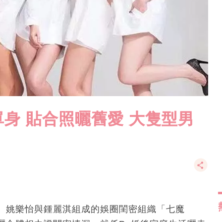
身 貼合照曬舊愛 大隻型男
、姚樂怡與鍾麗淇組成的娛圈閨密組織「七魔