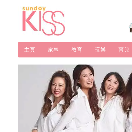
主頁
家事
教育
玩樂
育兒