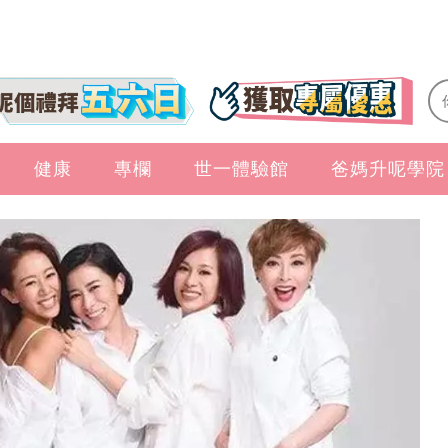
健康
專欄
世一體驗館
爸媽升呢學院