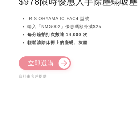
$978限時優惠入手除塵蟎吸
IRIS OHYAMA IC-FAC4 型號
輸入「NMG002」優惠碼額外減$25
每分鐘拍打次數達 14,000 次
輕鬆清除床褥上的塵蟎、灰塵
立即選購
資料由客戶提供