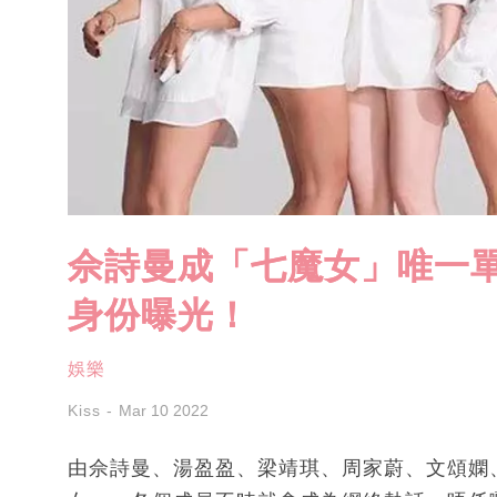
佘詩曼成「七魔女」唯一單
身份曝光！
娛樂
Kiss
Mar 10 2022
由佘詩曼、湯盈盈、梁靖琪、周家蔚、文頌嫻