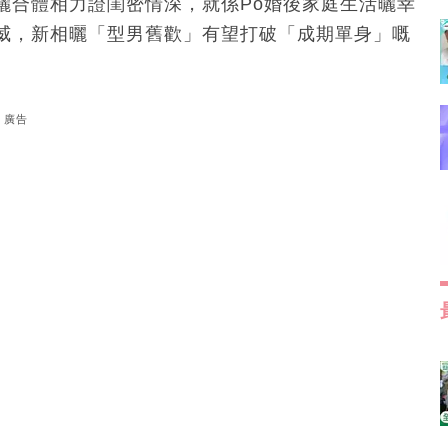
曬合體相力證閨密情深，就係Po婚後家庭生活曬幸
威，新相曬「型男舊歡」有望打破「成期單身」嘅
廣告