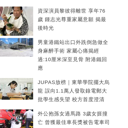
資深演員黎彼得離世 享年76
歲 鍾志光尊重家屬意願 揭最
後時光
男童港鐵站出口外跣倒急做全
身麻醉手術 家屬心痛揭經
過:10厘米深至見骨 附港鐵回
應
JUPAS放榜｜東華學院擺大烏
龍 誤向1.1萬人發取錄電郵大
批學生感失望 校方首度澄清
外公抱孫女過馬路 3歲女捱撞
亡 曾獲最佳車長獎被告電車司