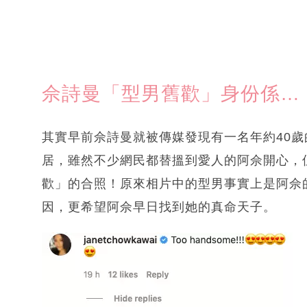
佘詩曼「型男舊歡」身份係…
其實早前佘詩曼就被傳媒發現有一名年約40
居，雖然不少網民都替搵到愛人的阿佘開心，
歡」的合照！原來相片中的型男事實上是阿佘
因，更希望阿佘早日找到她的真命天子。