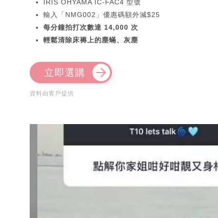
IRIS OHYAMA IC-FAC4 型號
輸入「NMG002」優惠碼額外減$25
每分鐘拍打次數達 14,000 次
輕鬆清除床褥上的塵蟎、灰塵
立即選購
資料由客戶提供