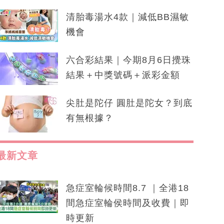
清胎毒湯水4款｜減低BB濕敏
機會
六合彩結果｜今期8月6日攪珠
結果＋中獎號碼＋派彩金額
尖肚是陀仔 圓肚是陀女？到底
有無根據？
最新文章
急症室輪候時間8.7 ｜全港18
間急症室輪侯時間及收費｜即
時更新