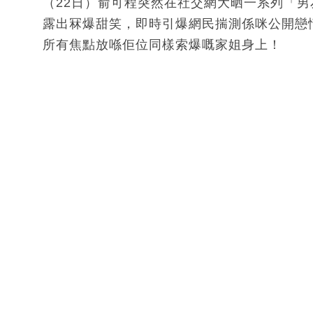
（22日）俞可程突然在社交網大晒一系列「
露出冧爆甜笑，即時引爆網民揣測係咪公開戀
所有焦點放喺佢位同樣索爆嘅家姐身上！