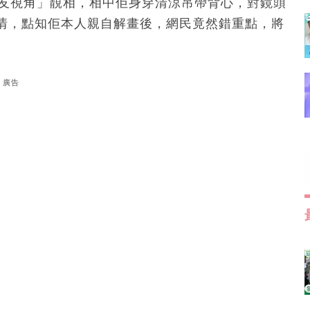
男友視角」靚相，相中佢身穿清涼吊帶背心，對鏡頭
情，點知佢本人親自解畫後，網民竟然錯重點，將
廣告