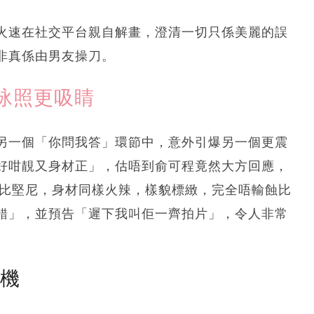
火速在社交平台親自解畫，澄清一切只係美麗的誤
非真係由男友操刀。
泳照更吸睛
另一個「你問我答」環節中，意外引爆另一個更震
好咁靚又身材正」，估唔到俞可程竟然大方回應，
穿比堅尼，身材同樣火辣，樣貌標緻，完全唔輸蝕比
唔錯」，並預告「遲下我叫佢一齊拍片」，令人非常
塵機