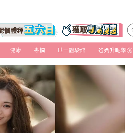
健康
專欄
世一體驗館
爸媽升呢學院