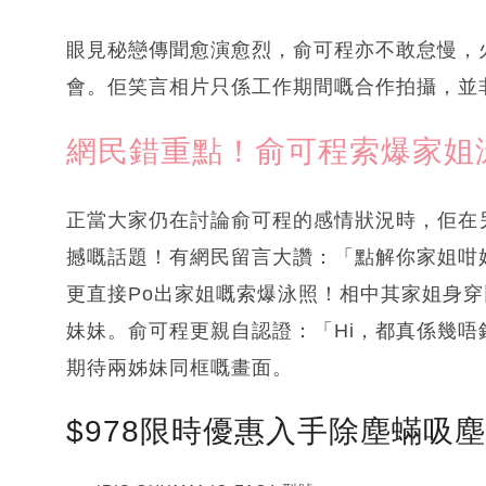
眼見秘戀傳聞愈演愈烈，俞可程亦不敢怠慢，
會。佢笑言相片只係工作期間嘅合作拍攝，並
網民錯重點！俞可程索爆家姐
正當大家仍在討論俞可程的感情狀況時，佢在
撼嘅話題！有網民留言大讚：「點解你家姐咁
更直接Po出家姐嘅索爆泳照！相中其家姐身
妹妹。俞可程更親自認證：「Hi，都真係幾
期待兩姊妹同框嘅畫面。
$978限時優惠入手除塵蟎吸