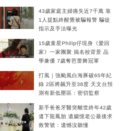
43歲家庭主婦痛失近7千萬 靠
1人提點終醒覺被騙報警 騙徒
指示及手法曝光
15歲童星Philip仔現身《愛回
家》一家團聚 揭名校背景 品
學兼優 7歲奪芭蕾舞冠軍
打風｜強颱風白海豚破65年紀
錄 2區將飆升至38度 天文台預
測有新低壓區：密切監察
新手爸爸牙醫突離世終年42歲
遺下龍鳳胎 遺孀憶老公最後求
救警號：遺憾沒聽懂