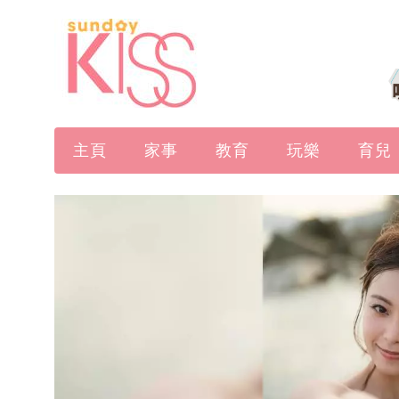
主頁
家事
教育
玩樂
育兒