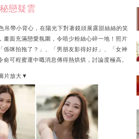
惹秘戀疑雲
白色吊帶小背心，在陽光下對著鏡頭展露甜絲絲的笑
，畫面充滿戀愛氛圍，令唔少粉絲心碎一地！照片
「係咪拍拖了？」、「男朋友影得好好」、「女神
令俞可程蜜運中嘅消息傳得熱烘烘，討論度極高。