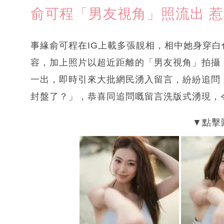
俞可程「男友視角」照流出 
事緣俞可程在IG上載多張靚相，相中她身穿
容，加上照片以超近距離的「男友視角」拍攝
一出，即時引來大批網民湧入留言，紛紛追問
封盤了？」，恭喜同追問嘅留言洗版式湧現，