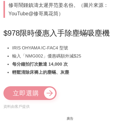
修哥鬧鍾鎮濤太遲畀范姜名份。（圖片來源：
YouTube@修哥萬花筒）
$978限時優惠入手除塵蟎吸塵機
IRIS OHYAMA IC-FAC4 型號
輸入「NMG002」優惠碼額外減$25
每分鐘拍打次數達 14,000 次
輕鬆清除床褥上的塵蟎、灰塵
立即選購
資料由客戶提供
廣告