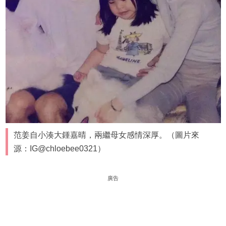
范姜自小湊大鍾嘉晴，兩繼母女感情深厚。（圖片來
源：IG@chloebee0321）
廣告