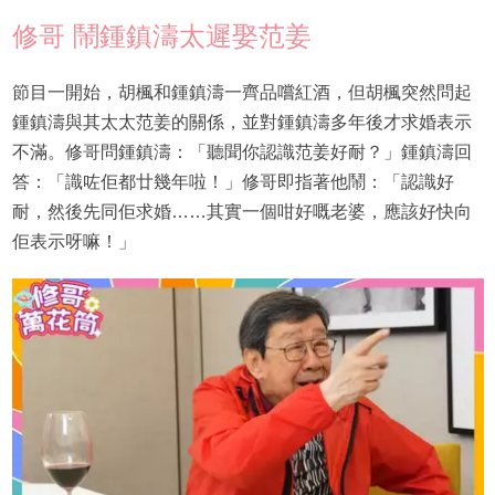
修哥 鬧鍾鎮濤太遲娶范姜
節目一開始，胡楓和鍾鎮濤一齊品嚐紅酒，但胡楓突然問起
鍾鎮濤與其太太范姜的關係，並對鍾鎮濤多年後才求婚表示
不滿。修哥問鍾鎮濤：「聽聞你認識范姜好耐？」鍾鎮濤回
答：「識咗佢都廿幾年啦！」修哥即指著他鬧：「認識好
耐，然後先同佢求婚……其實一個咁好嘅老婆，應該好快向
佢表示呀嘛！」