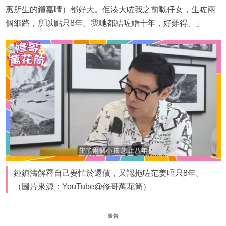
蕙所生的鍾嘉晴）都好大。佢湊大咗我之前嘅仔女，生咗兩
個細路，所以點只8年。我哋都結咗婚十年，好難得。」
鍾鎮濤解釋自己要忙於還債，又認拖咗范姜唔只8年。
（圖片來源：YouTube@修哥萬花筒）
廣告