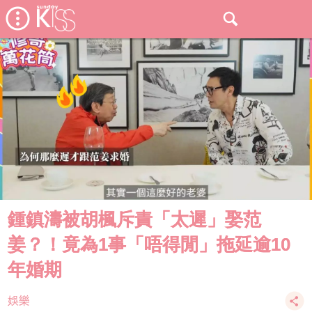
鍾鎮濤被胡楓斥責「太遲」娶范
姜？！竟為1事「唔得閒」拖延逾10
年婚期
娛樂