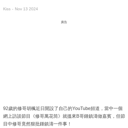
Kiss
Nov 13 2024
廣告
92歲的修哥胡楓近日開設了自己的YouTube頻道，當中一個
網上訪談節目《修哥萬花筒》就搵來B哥鍾鎮濤做嘉賓，但節
目中修哥竟然狠批鍾鎮濤一件事！