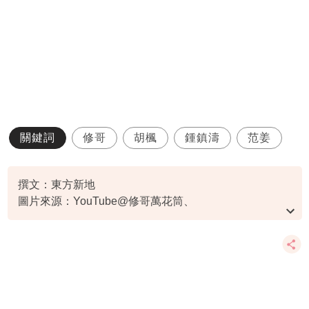
關鍵詞
修哥
胡楓
鍾鎮濤
范姜
撰文：東方新地
圖片來源：YouTube@修哥萬花筒、
IG@chloebee0321、IG@blqthe、微博@鍾懿Blythe、
新傳媒照片庫
資料或影片來源：
原文刊於東方新地