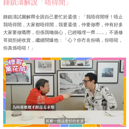
鍾鎮濤解說「唔得閒」
鍾鎮濤試圖解釋全因自己要忙於還債：「我唔得閒呀！唔止
我唔得閒，大家都唔得閒，我要還債，仲要做嘢，仲有好多
大家要做嘅嘢，但係我哋個心，已經喺埋一齊……」不過修
哥就拒絕收貨，繼續鬧爆他：「心？你冇名份喎，你唔啱，
你真係唔啱！」