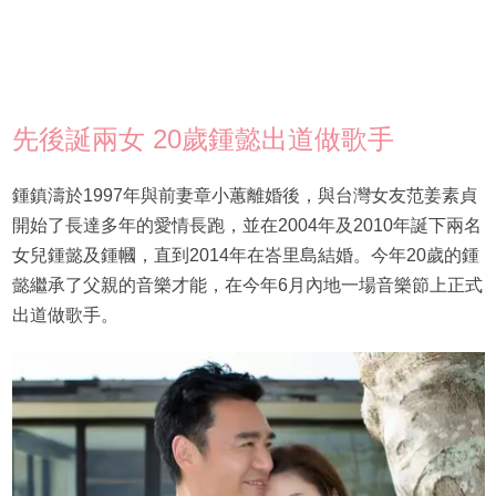
先後誕兩女 20歲鍾懿出道做歌手
鍾鎮濤於1997年與前妻章小蕙離婚後，與台灣女友范姜素貞
開始了長達多年的愛情長跑，並在2004年及2010年誕下兩名
女兒鍾懿及鍾幗，直到2014年在峇里島結婚。今年20歲的鍾
懿繼承了父親的音樂才能，在今年6月內地一場音樂節上正式
出道做歌手。