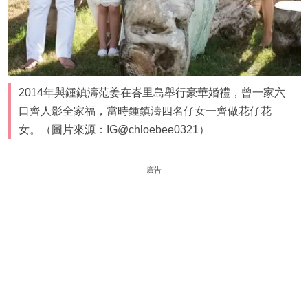
2014年與鍾鎮濤范姜在峇里島舉行豪華婚禮，曾一家六
口齊人影全家福，當時鍾鎮濤四名仔女一齊做花仔花
女。（圖片來源：IG@chloebee0321）
廣告