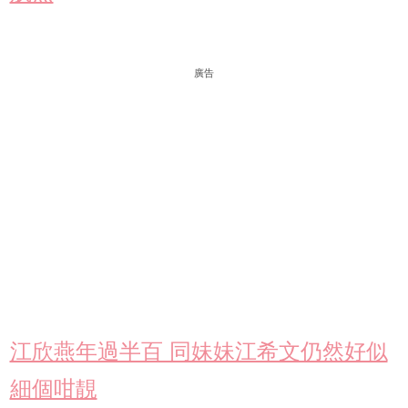
廣告
江欣燕年過半百 同妹妹江希文仍然好似
細個咁靚