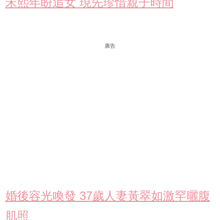
宋熙年盼追女 現先珍惜親子時間
廣告
婚後容光喚發 37歲人妻黃翠如激罕曬腹
肌照