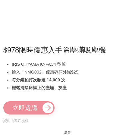
$978限時優惠入手除塵蟎吸塵機
IRIS OHYAMA IC-FAC4 型號
輸入「NMG002」優惠碼額外減$25
每分鐘拍打次數達 14,000 次
輕鬆清除床褥上的塵蟎、灰塵
立即選購
資料由客戶提供
廣告