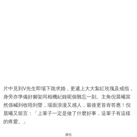
片中見到V先生即場下跪求婚，更遞上大大紮紅玫瑰及戒指，
身旁亦準備好腳架同相機紀錄呢個難忘一刻。主角倪晨曦當
然係喊到收唔到聲，場面浪漫又感人，最後更首肯答應！倪
晨曦又留言：「上輩子一定是做了什麼好事，這輩子有這樣
的疼愛。」
廣告