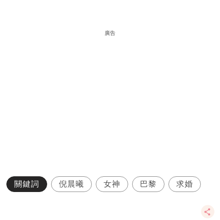
廣告
關鍵詞
倪晨曦
女神
巴黎
求婚