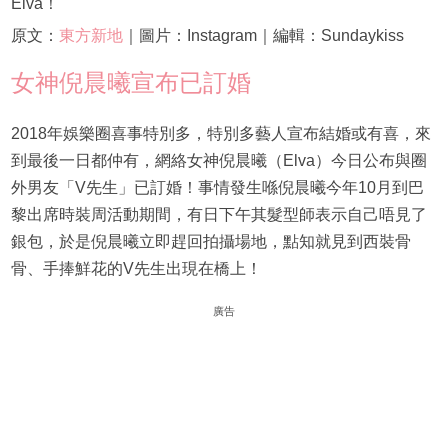
Elva！
原文：
東方新地
｜圖片：Instagram｜編輯：Sundaykiss
女神倪晨曦宣布已訂婚
2018年娛樂圈喜事特別多，特別多藝人宣布結婚或有喜，來
到最後一日都仲有，網絡女神倪晨曦（Elva）今日公布與圈
外男友「V先生」已訂婚！事情發生喺倪晨曦今年10月到巴
黎出席時裝周活動期間，有日下午其髮型師表示自己唔見了
銀包，於是倪晨曦立即趕回拍攝場地，點知就見到西裝骨
骨、手捧鮮花的V先生出現在橋上！
廣告