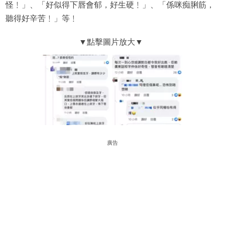
怪﹗」、「好似得下唇會郁，好生硬﹗」、「係咪痴脷筋，
聽得好辛苦﹗」等﹗
廣告