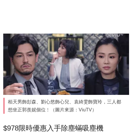
栢天男飾彭森、劉心悠飾心兒、袁綺雯飾寶玲，三人都
想坐正郭羨妮個位﹗（圖片來源：ViuTV）
$978限時優惠入手除塵蟎吸塵機