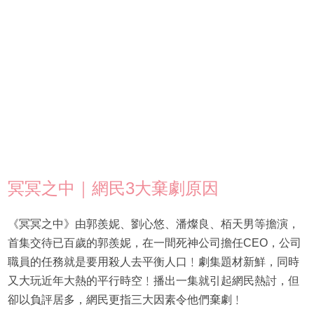
冥冥之中｜網民3大棄劇原因
《冥冥之中》由郭羨妮、劉心悠、潘燦良、栢天男等擔演，
首集交待已百歲的郭羨妮，在一間死神公司擔任CEO，公司
職員的任務就是要用殺人去平衡人口﹗劇集題材新鮮，同時
又大玩近年大熱的平行時空﹗播出一集就引起網民熱討，但
卻以負評居多，網民更指三大因素令他們棄劇﹗