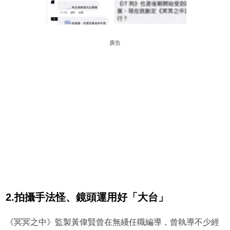
廣告
2.拍攝手法怪、鏡頭運用好「大台」
《冥冥之中》監製黃偉賢曾在無綫任職編導，曾執導不少經