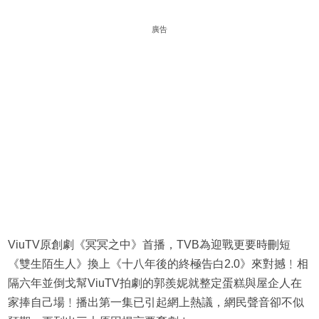
廣告
ViuTV原創劇《冥冥之中》首播，TVB為迎戰更要時刪短
《雙生陌生人》換上《十八年後的終極告白2.0》來對撼﹗相
隔六年並倒戈幫ViuTV拍劇的郭羨妮就整定蛋糕與屋企人在
家捧自己場﹗播出第一集已引起網上熱議，網民聲音卻不似