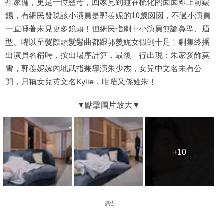
裇家傭，更是一位慈母，回家見到睡在梳化的囡囡即上前錫
錫，有網民發現該小演員是郭羨妮的10歲囡囡，不過小演員
一直睡著未見更多鏡頭﹗但網民指劇中小演員無論鼻型、眉
型、嘴以至髮際頭髮鬈曲都跟郭羨妮女似到十足﹗劇集終播
出演員名稱時，按出場序計算，最後一行出現：朱家愛飾莫
雪，郭羨妮嫁內地武指兼導演朱少杰，女兒中文名未有公
開，只稱女兒英文名Kylie，咁啱又係姓朱﹗
+10
+10
廣告