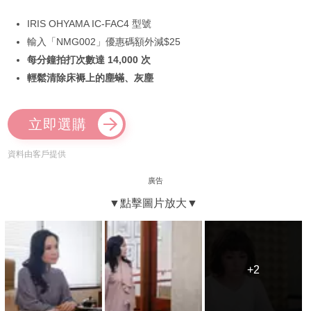
IRIS OHYAMA IC-FAC4 型號
輸入「NMG002」優惠碼額外減$25
每分鐘拍打次數達 14,000 次
輕鬆清除床褥上的塵蟎、灰塵
立即選購
資料由客戶提供
廣告
+2
+2