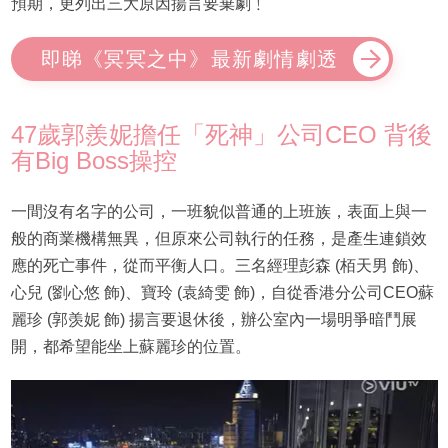
預期，更列出三大原因揚言要棄劇﹗
即睇《冥冥之中》最新劇情劇透
47歲郭羨妮擔任「死神」公司CEO 背後
有Big Boss操控
一間沒有名字的公司，一班貌似普通的上班族，表面上與一
般的商業機構無異，但原來公司執行的任務，是產生連鎖效
應的死亡事件，從而平衡人口。三名經理彭森 (栢天男 飾)、
心兒 (劉心悠 飾)、寶玲 (袁綺雯 飾)，自從香港分公司CEO蘇
麗珍 (郭羡妮 飾) 揚言要退休後，辦公室內一場明爭暗鬥展
開，都希望能坐上蘇麗珍的位置。