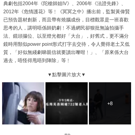
典劇包括2004年《陀槍師姐IV》、2006年《法證先鋒》、
2012年《危情護花》等﹗《冥冥之中》播出前，監製黃偉賢
已預告題材創新，而且帶有燒腦成份，目標觀眾是一班喜歡
思考的人，講明唔係師奶劇﹗不過網民卻狠批無論拍攝手
法、鏡頭攞位、以至燈光都好「大台」，好舊式，更不滿分
鏡時用類似power point形式打字去交待，令人覺得老土又低
質，「好似無綫劇睇親信就要讀出嚟咁﹗」、「原來係大台
過去，唔怪得甩唔到陣除」等﹗
+8
+8