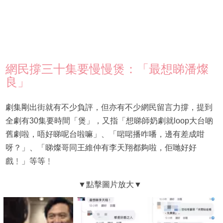
網民撐三十集要慢慢煲：「最想睇潘燦
良」
劇集剛出街就有不少負評，但亦有不少網民留言力撐，提到
全劇有30集要時間「煲」，又指「想睇師奶劇就loop大台啲
舊劇啦，唔好睇呢台啦嘛」、「啱啱播咋噃，邊有差成咁
呀？」、「睇燦哥同王維仲有李天翔都夠啦，佢哋好好
戲﹗」等等﹗