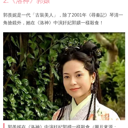
2.《洛神》郭嬛
郭羨妮是一代「古裝美人」，除了2001年《尋秦記》琴清一
角搶鏡外，她在《洛神》中演奸妃郭嬛一樣殺食！
郭羨妮在《洛神》中演奸妃郭嬛一樣殺食（圖片來源：