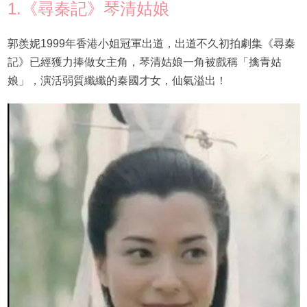
1.《尋秦記》琴清姑娘
郭羨妮1999年香港小姐冠軍出道，出道不久初拍劇集《尋秦
記》已經獲力捧做女主角，琴清姑娘一角被戲稱「擒青姑
娘」，演活弱質纖纖的秦國才女，仙氣溢出！