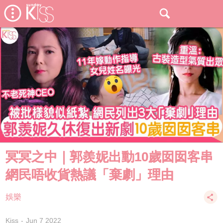
冥冥之中｜郭羨妮出動10歲囡囡客串
網民唔收貨熱議「棄劇」理由
娛樂
Kiss
Jun 7 2022