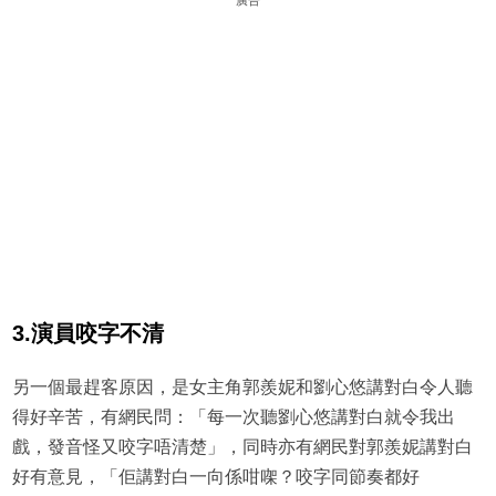
廣告
3.演員咬字不清
另一個最趕客原因，是女主角郭羨妮和劉心悠講對白令人聽
得好辛苦，有網民問：「每一次聽劉心悠講對白就令我出
戲，發音怪又咬字唔清楚」，同時亦有網民對郭羨妮講對白
好有意見，「佢講對白一向係咁㗎？咬字同節奏都好