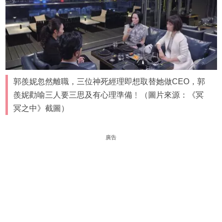
郭羨妮忽然離職，三位神死經理即想取替她做CEO，郭
羨妮勸喻三人要三思及有心理準備﹗（圖片來源：《冥
冥之中》截圖）
廣告