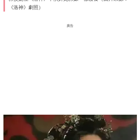
《洛神》劇照）
廣告