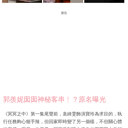
廣告
郭羨妮囡囡神秘客串﹗？原名曝光
《冥冥之中》第一集尾聲前，袁綺雯飾演寶玲為求目的，執
行任務夠心狠手辣，但回家即時變了另一個樣，不但關心體