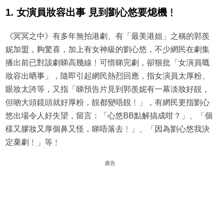
1. 女演員妝容出事 見到劉心悠要熄機﹗
《冥冥之中》有多年無拍港劇、有「最美港姐」之稱的郭羨
妮加盟，夠驚喜，加上有女神級的劉心悠，不少網民在劇集
播出前已對該劇睇高幾線﹗可惜睇完劇，卻狠批「女演員嘅
妝容出晒事」，隨即引起網民熱烈回應，指女演員太厚粉、
眼妝太誇等，又指「睇預告片見到郭羨妮有一幕淡妝好靚，
但啲大頭鏡頭就好厚粉，靚都變唔靚﹗」，有網民更指劉心
悠出場令人好失望，留言：「心悠BB點解搞成咁？」、「個
樣又膠妝又厚個鼻又怪，睇唔落去﹗」、「因為劉心悠我決
定棄劇﹗」等﹗
廣告