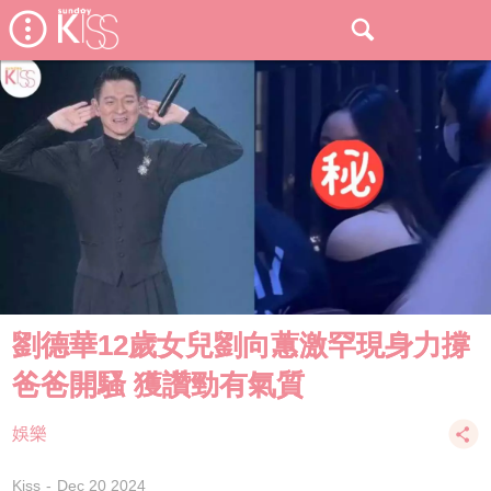
劉德華12歲女兒劉向蕙激罕現身力撐
爸爸開騷 獲讚勁有氣質
娛樂
Kiss
Dec 20 2024