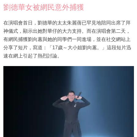
劉德華女被網民意外捕獲
在演唱會首日，劉德華的太太朱麗蒨已罕見地陪同出席了拜
神儀式，顯示出她對華仔的大力支持。而在演唱會第二天，
有網民捕獲劉向蕙與她的同學們一同進場，並在社交網站上
分享了短片，寫道：「17歲～大小姐劉向蕙。」這段短片迅
速在網上引起了熱烈討論。