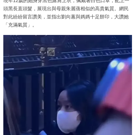
現年12歲的她身穿黑色露肩上衣，佩戴著白色口罩，配上一
頭黑長直頭髮，展現出與母親朱麗蒨相似的高貴氣質。網民
對此紛紛留言讚美，並指出劉向蕙與媽媽十足餅印，大讚她
「充滿氣質」。