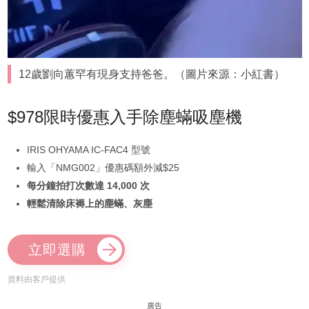
12歲劉向蕙罕有現身支持爸爸。（圖片來源：小紅書）
$978限時優惠入手除塵蟎吸塵機
IRIS OHYAMA IC-FAC4 型號
輸入「NMG002」優惠碼額外減$25
每分鐘拍打次數達 14,000 次
輕鬆清除床褥上的塵蟎、灰塵
立即選購
資料由客戶提供
廣告