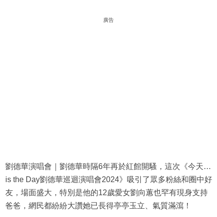
廣告
劉德華演唱會｜劉德華時隔6年再於紅館開騷，這次《今天…
is the Day劉德華巡迴演唱會2024》吸引了眾多粉絲和圈中好
友，場面盛大，特別是他的12歲愛女劉向蕙也罕有現身支持
爸爸，網民都紛紛大讚她已長得亭亭玉立、氣質滿瀉！