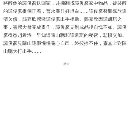
將醉倒的譚俊彥送回家，趁機翻找譚俊彥家中物品，被裝醉
的譚俊彥捉個正着，曹永廉只好坦白……譚俊彥替龔嘉欣還
清欠債，龔嘉欣感激譚俊彥出手相助。龔嘉欣因譚凱琪之
事，靈感大發完成畫作，譚俊彥見到成品後自愧不如。譚俊
彥得悉趙希洛一早知道陳山聰和譚凱琪的秘密，悲憤交加。
譚俊彥見陳山聰假惺惺關心自己，終按捺不住，靈堂上對陳
山聰大打出手……
廣告