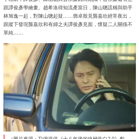
跟譚俊彥學繪畫。趙希洛得知流產當日，陳山聰謊稱與助手
林旭逸一起，對陳山聰起疑……鄧卓殷見龔嘉欣經常夜出，
跟蹤下發現龔嘉欣和有婦之夫譚俊彥見面，懷疑二人關係不
單純……
（圖片來源：TVB提供《十八年後的終極告白2.0》劇