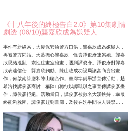
《十八年後的終極告白2.0》第10集劇情
劇透 (06/10)龔嘉欣成為嫌疑人
事件有新線索，大廈保安給警方口供…龔嘉欣成為嫌疑人，
再被警方問話。天藍擔心龔嘉欣，怪責譚俊彥連累她。龔嘉
欣思緒混亂，索性往畫室繪畫，遇到譚俊彥。譚俊彥對龔嘉
欣表達信任，龔嘉欣觸動。陳山聰成功設局讓富商賣出畫
作，何啟南答應和陳山聰合作。畫廊準備舉辦宣傳活動，趙
希洛找譚俊彥商討，稱陳山聰欲以譚凱琪之事宣傳譚俊彥畫
作，譚俊彥拒絕。活動當日，譚俊彥被數名大漢挾持，幸最
終能夠脫困。譚俊彥趕到畫廊，及後在洗手間被人襲擊……