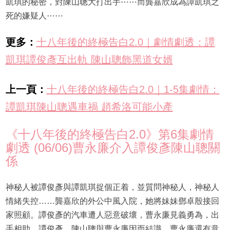
凱琪的秘密，對陳山聰大打出手⋯⋯而龔嘉欣成為譚凱琪之
死的嫌疑人⋯⋯
更多：
十八年後的終極告白2.0｜劇情劇透：譚
凱琪譚俊彥互出軌 陳山聰飾黑道女婿
上一頁：
十八年後的終極告白2.0｜1-5集劇情：
譚凱琪陳山聰遇車禍 趙希洛可能小產
《十八年後的終極告白2.0》第6集劇情
劇透 (06/06)曹永廉介入譚俊彥陳山聰關
係
神秘人被譚俊彥與譚凱琪捉個正着，並質問神秘人，神秘人
情緒失控……龔嘉欣的外公中風入院，她將妹妹鄧卓殷接回
家照顧。譚俊彥的汽車遭人惡意破壞，曹永廉見義勇為，出
手相助，譚俊彥、陳山聰與曹永廉因而結識，曹永廉還有意