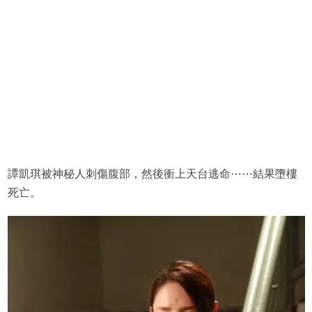
譚凱琪被神秘人刺傷腹部，然後衝上天台逃命⋯⋯結果墮樓
死亡。