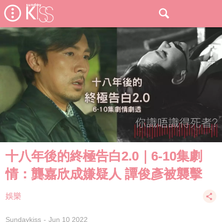
十八年後的終極告白2.0｜6-10集劇
情：龔嘉欣成嫌疑人 譚俊彥被襲擊
娛樂
Sundaykiss
Jun 10 2022