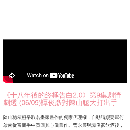
《十八年後的終極告白2.0》第9集劇情
劇透 (06/09)譚俊彥對陳山聰大打出手
陳山聰積極爭取名畫家畫作的獨家代理權，自動請纓要幫何
啟南從富商手中買回其心儀畫作。曹永廉與譚俊彥飲酒後，