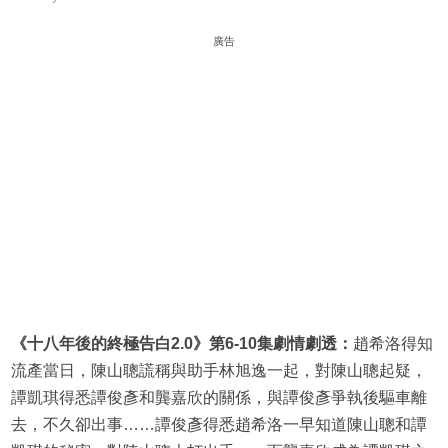
廣告
《十八年後的終極告白2.0》第6-10集劇情劇透：
趙希洛得知
流產當日，陳山聰謊稱與助手林旭逸一起，對陳山聰起疑，
譚凱琪得悉譚俊彥和龔嘉欣的關係，與譚俊彥爭執後驅車離
去，不久卻出事……譚俊彥得悉趙希洛一早知道陳山聰和譚