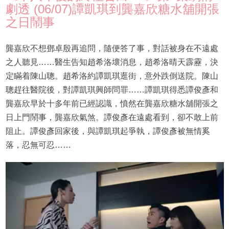
劇透 (06/07)譚凱琪到龔嘉欣糖水舖開張
之日鬧事
龔嘉欣不想鄧卓殷再追問，隨便答了事，對話被身在不遠處
之人聽見……醫生告知趙希洛壞消息，趙希洛晴天霹靂，決
定瞞着陳山聰。趙希洛約譚凱琪逛街，意外跌倒送院。陳山
聰趕往醫院後，對譚凱琪興師問罪……譚凱琪得悉譚俊彥和
龔嘉欣早於十多年前已經認識，憤然在龔嘉欣糖水舖開張之
日上門鬧事，龔嘉欣氣煞。譚俊彥在遠處看到，卻不敢上前
阻止。譚俊彥回家後，與譚凱琪起爭執，譚俊彥被無情奚
落，忍無可忍……