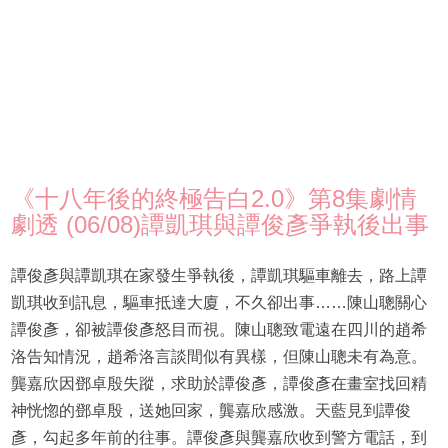
《十八年後的終極告白2.0》第8集劇情
劇透 (06/08)譚凱琪與譚俊彥爭執後出事
譚俊彥與譚凱琪在家發生爭執後，譚凱琪驅車離去，路上譚
凱琪收到訊息，驅車抵達大廈，不久卻出事……陳山聰關心
譚俊彥，卻被譚俊彥怒目而視。陳山聰致電遠在四川的趙希
洛告知情況，趙希洛言談間似有異樣，但陳山聰未有為意。
龔嘉欣因鄧卓殷失蹤，求助於譚俊彥，譚俊彥在畫室找回精
神恍惚的鄧卓殷，送她回家，龔嘉欣感激。天藍見到譚俊
彥，勾起多年前的往事。譚俊彥與龔嘉欣收到警方電話，到