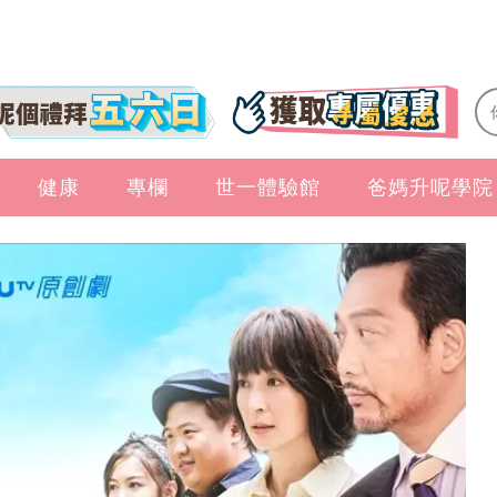
健康
專欄
世一體驗館
爸媽升呢學院