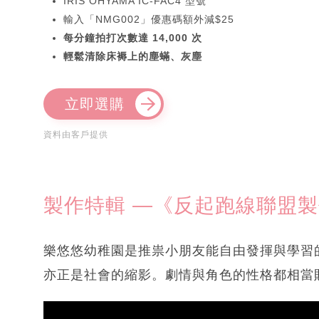
IRIS OHYAMA IC-FAC4 型號
輸入「NMG002」優惠碼額外減$25
每分鐘拍打次數達 14,000 次
輕鬆清除床褥上的塵蟎、灰塵
立即選購
資料由客戶提供
製作特輯 —《反起跑線聯盟製
樂悠悠幼稚園是推祟小朋友能自由發揮與學習
亦正是社會的縮影。劇情與角色的性格都相當