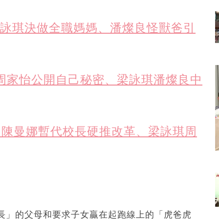
梁詠琪決做全職媽媽、潘燦良怪獸爸引
：周家怡公開自己秘密、梁詠琪潘燦良中
透：陳曼娜暫代校長硬推改革、梁詠琪周
長」的父母和要求子女贏在起跑線上的「虎爸虎