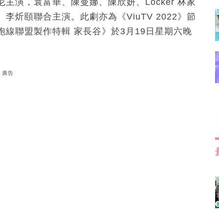
演，袁富華、陳曼娜、陳欣妍、Locker 林家
炘頤聯合主演。此劇亦為《ViuTV 2022》節
線聯盟製作特輯 家長谷》於3月19日星期六晚
廣告