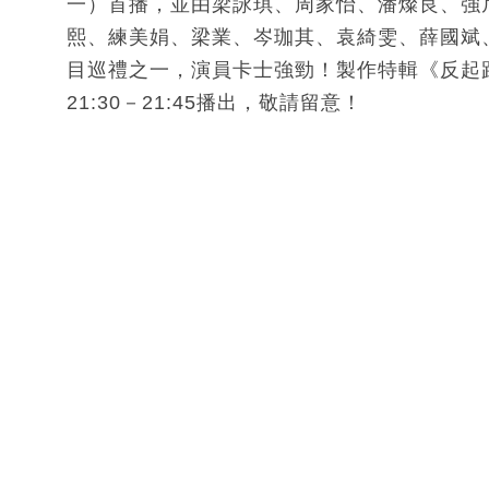
一）首播，並由梁詠琪、周家怡、潘燦良、強尼主
熙、練美娟、梁業、岑珈其、袁綺雯、薛國斌、李
目巡禮之一，演員卡士強勁！製作特輯《反起跑
21:30－21:45播出，敬請留意！