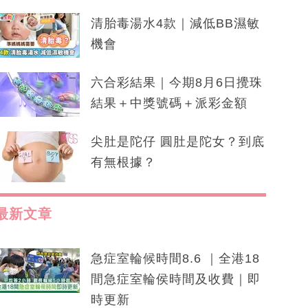
清胎毒湯水4款｜減低BB濕敏
機會
六合彩結果｜今期8月6日攪珠
結果＋中獎號碼＋派彩金額
尖肚是陀仔 圓肚是陀女？到底
有無根據？
最新文章
急症室輪候時間8.6 ｜全港18
間急症室輪侯時間及收費｜即
時更新