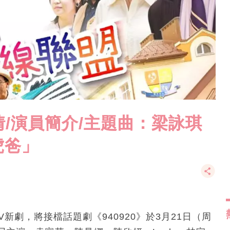
情/演員簡介/主題曲：梁詠琪
虎爸」
新劇，將接檔話題劇《940920》於3月21日（周