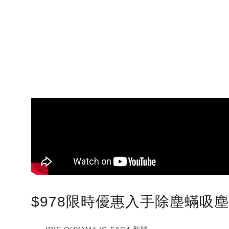
$978限時優惠入手除塵蟎吸