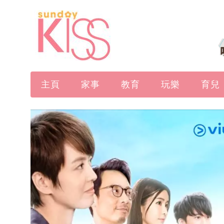
主頁
家事
教育
玩樂
育兒