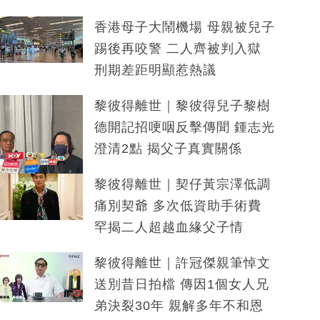
香港母子大鬧機場 母親被兒子
踢後再咬警 二人齊被判入獄
刑期差距明顯惹熱議
黎彼得離世｜黎彼得兒子黎樹
德開記招哽咽反擊傳聞 鍾志光
澄清2點 揭父子真實關係
黎彼得離世｜契仔黃宗澤低調
痛別契爺 多次低資助手術費
罕揭二人超越血緣父子情
黎彼得離世｜許冠傑親筆悼文
送別昔日拍檔 傳因1個女人兄
弟決裂30年 親解多年不和恩