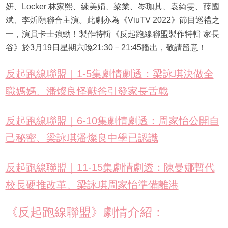
妍、Locker 林家熙、練美娟、梁業、岑珈其、袁綺雯、薛國
斌、李炘頤聯合主演。此劇亦為《ViuTV 2022》節目巡禮之
一，演員卡士強勁！製作特輯《反起跑線聯盟製作特輯 家長
谷》於3月19日星期六晚21:30－21:45播出，敬請留意！
反起跑線聯盟｜1-5集劇情劇透：梁詠琪決做全
職媽媽、潘燦良怪獸爸引發家長舌戰
反起跑線聯盟｜6-10集劇情劇透：周家怡公開自
己秘密、梁詠琪潘燦良中學已認識
反起跑線聯盟｜11-15集劇情劇透：陳曼娜暫代
校長硬推改革、梁詠琪周家怡準備離港
《反起跑線聯盟》劇情介紹：