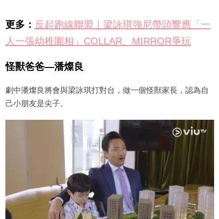
更多：
反起跑線聯盟｜梁詠琪強尼帶頭響應「一
人一張幼稚園相」COLLAR、MIRROR爭玩
怪獸爸爸—潘燦良
劇中潘燦良將會與梁詠琪打對台，做一個怪獸家長，認為自
己小朋友是尖子。