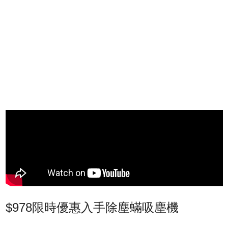
$978限時優惠入手除塵蟎吸塵機