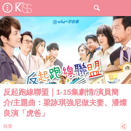
反起跑線聯盟｜1-15集劇情/演員簡
介/主題曲：梁詠琪強尼做夫妻、潘燦
良演「虎爸」
娛樂