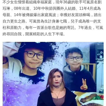
不少女生憧憬着組織幸福家庭，現年36歲的歌手可嵐原名劉
珏琳，08年出道、10年中秋節與圈外人結婚、11年4月成為
母親、14年被傳媒爆出家庭風波；幸獲好友當頭棒喝，踏出
自力更生之路。可嵐曾為生計身兼七職，兒子成為唯一的支
柱和原動力，每年一首派台歌也是她的寄託。7年過去，可嵐
終尋回自我，開展精彩的人生下半場。