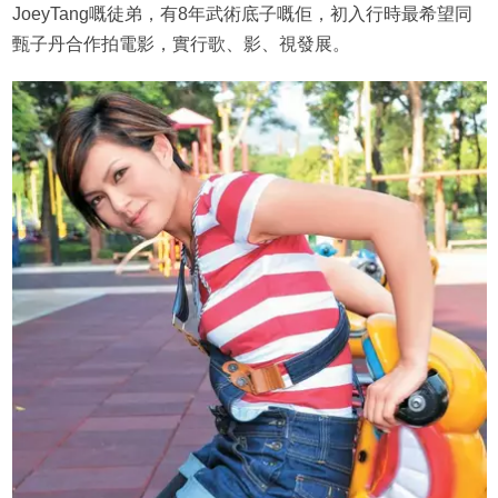
JoeyTang嘅徒弟，有8年武術底子嘅佢，初入行時最希望同
甄子丹合作拍電影，實行歌、影、視發展。