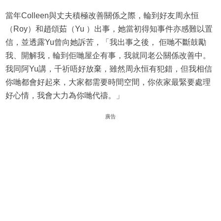
當年Colleen與丈夫積極改善關係之際，輪到好友周永恒
（Roy）和趙頌茹（Yu ）出事，她當初得知事件亦感難以置
信，並透露Yu曾向她訴苦，「我出事之後， 佢哋不斷鼓勵
我、開解我，輪到佢哋屋企有事，我就同老公關係改善中。
我同阿Yu講，千祈唔好放棄，雖然周永恒有犯錯，但我相信
你哋都會好起來，大家都需要時間空間，你依家最緊要處理
好心情，我會大力為你哋代禱。」
廣告