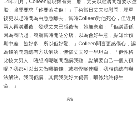
14年四月，Colleen發現懷有第二胎，丈夫以經濟問題要求墮
胎，強硬要求「你要落咗佢！」手術當日丈夫沒慰問，埋單
後更以趕時間為由急急離去，當時Colleen對他死心，但近月
兩人再溝通後，發現丈夫已感後悔，她無奈道：「佢講番係
因為養唔起，餐廳當時開咗分店，以為會好生意，點知比預
期中差，蝕好多，所以佢好驚。」Colleen聞言更感傷心，認
為錢的問題總有方法解決，懊惱丈夫沒一早坦白，「佢性格
比較大男人，唔想將呢啲問題講我聽，點解要自己一個人孭
呢？我都可以出去做嘢搵錢，或者慳啲使囉，我相信總有辦
法解決。我同佢講，其實我受好大傷害，嗰條始終係生
命。」
廣告