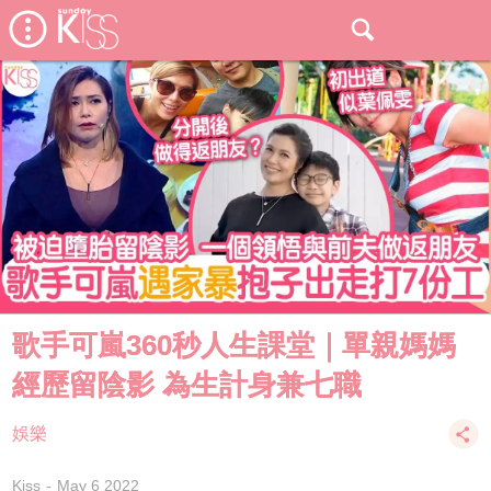
歌手可嵐360秒人生課堂｜單親媽媽
經歷留陰影 為生計身兼七職
娛樂
Kiss
May 6 2022