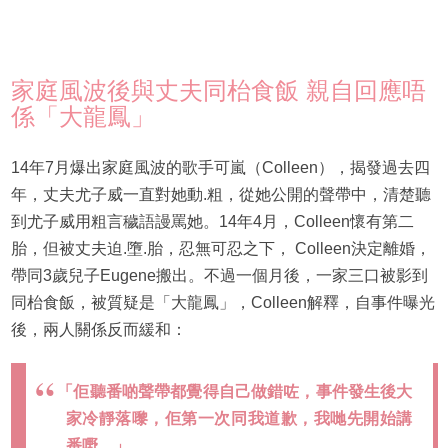
家庭風波後與丈夫同枱食飯 親自回應唔
係「大龍鳳」
14年7月爆出家庭風波的歌手可嵐（Colleen），揭發過去四
年，丈夫尤子威一直對她動.粗，從她公開的聲帶中，清楚聽
到尤子威用粗言穢語謾罵她。14年4月，Colleen懷有第二
胎，但被丈夫迫.墮.胎，忍無可忍之下， Colleen決定離婚，
帶同3歲兒子Eugene搬出。不過一個月後，一家三口被影到
同枱食飯，被質疑是「大龍鳳」，Colleen解釋，自事件曝光
後，兩人關係反而緩和：
「佢聽番啲聲帶都覺得自己做錯咗，事件發生後大
家冷靜落嚟，佢第一次同我道歉，我哋先開始講
番嘢。」