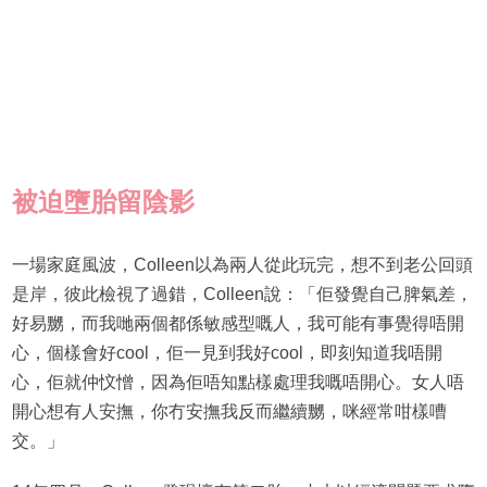
被迫墮胎留陰影
一場家庭風波，Colleen以為兩人從此玩完，想不到老公回頭
是岸，彼此檢視了過錯，Colleen說：「佢發覺自己脾氣差，
好易嬲，而我哋兩個都係敏感型嘅人，我可能有事覺得唔開
心，個樣會好cool，佢一見到我好cool，即刻知道我唔開
心，佢就仲忟憎，因為佢唔知點樣處理我嘅唔開心。女人唔
開心想有人安撫，你冇安撫我反而繼續嬲，咪經常咁樣嘈
交。」