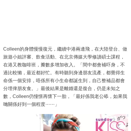
Colleen的身體慢慢復元，繼續中港兩邊飛，在大陸登台、做
旅遊小姐評審、飲食活動、在北京傳媒大學修讀碩士課程，
在港又教咖啡班，瓣數多增加收入。「間中都會補吓身，不
過比較懶，最近都好忙。有時聽到身邊朋友流產，都覺得生
命係一個安排，唔係所有小生命都誕生到，自己整補品都會
分埋俾朋友食。」最後結果是離婚還是復合，仍是未知之
數，Colleen仍憧憬再懷下一胎，「最好係我老公㖭，如果我
哋關係好到一個程度⋯⋯」