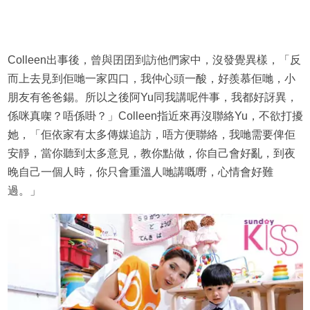
Colleen出事後，曾與囝囝到訪他們家中，沒發覺異樣，「反
而上去見到佢哋一家四口，我仲心頭一酸，好羨慕佢哋，小
朋友有爸爸錫。所以之後阿Yu同我講呢件事，我都好訝異，
係咪真㗎？唔係啩？」Colleen指近來再沒聯絡Yu，不欲打擾
她，「佢依家有太多傳媒追訪，唔方便聯絡，我哋需要俾佢
安靜，當你聽到太多意見，教你點做，你自己會好亂，到夜
晚自己一個人時，你只會重溫人哋講嘅嘢，心情會好難
過。」