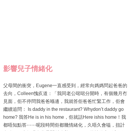
影響兒子情緒化
父母間的衝突，Eugene一直感受到，經常向媽媽問起爸爸的
去向，Colleen愧疚道：「我同老公啱啱分開時，有個幾月冇
見面，佢不停問我爸爸喺邊，我就答佢爸爸忙緊工作，佢會
繼續追問： Is daddy in the restaurant? Whydon’t daddy go
home? 我答He is in his home，佢就話Here ishis home！我
都唔知點答⋯⋯呢段時間佢都幾情緒化，久唔久會嗌，扭計