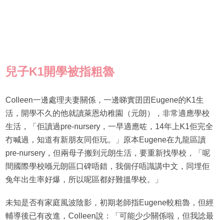
兒子K1開學被指粗魯
Colleen一邊處理夫妻關係，一邊睇實囝囝Eugene的K1生
活，開學不久的他就讀萊恩幼稚園（元朗），非常適應學校
生活，「佢讀過pre-nursery，一早適應咗，14年上K1佢完全
冇喊過，知道有新朋友同佢玩。」原本Eugene在九龍區讀
pre-nursery，但兩母子搬到元朗生活，要重新找學校，「呢
間國際學校喺元朗區口碑唔錯，我個仔唔識講中文，同埋佢
兔年出生率好爆，所以呢區都好難搵學校。」
未知是否有家庭風波陰影，初期老師指Eugene較粗魯，但經
輔導後已有改進，Colleen說：「可能少少關係啦，但我諗最