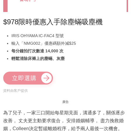
$978限時優惠入手除塵蟎吸塵機
IRIS OHYAMA IC-FAC4 型號
輸入「NMG002」優惠碼額外減$25
每分鐘拍打次數達 14,000 次
輕鬆清除床褥上的塵蟎、灰塵
立即選購
資料由客戶提供
廣告
為了兒子，一家三口開始每星期見面，溝通多了，關係逐步
改善， 丈夫更主動要求復合， 安排婚姻輔導， 盡力挽救婚
姻，Colleen決定暫緩離婚程序，給予兩人最後一次機會。