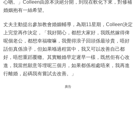
心啲。」Colleen由原本決絕分開，到現在軟化下來，對修補
婚姻抱有一絲希望。
丈夫主動提出參加教會婚姻輔導，為期11星期，Colleen決定
上完堂再作決定，「我好開心，都想大家好，我既然嫁得俾
呢個老公，都想幸福㗎嘛，我覺得浪子回頭係最珍貴，唔好
話佢真係浪子，但如果喺過程當中，我又可以改善自己都
好，唔想重蹈覆轍。其實離婚早定遲早一樣，既然佢有心改
進，我當然願意等埋呢三個月，如果都係相處唔來，我再進
行離婚，起碼我有嘗試去改善。」
廣告