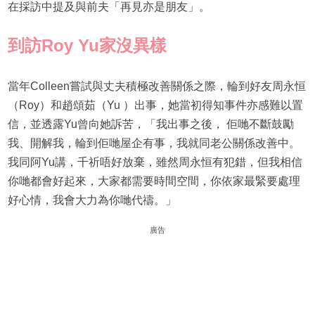
在採訪中提及與前夫「再見亦是朋友」。
到訪Roy Yu家沒異樣
當年Colleen嘗試與丈夫積極改善關係之際，輪到好友周永恒
（Roy）和趙頌茹（Yu ）出事，她當初得知事件亦感難以置
信，並透露Yu曾向她訴苦，「我出事之後， 佢哋不斷鼓勵
我、開解我，輪到佢哋屋企有事，我就同老公關係改善中。
我同阿Yu講，千祈唔好放棄，雖然周永恒有犯錯，但我相信
你哋都會好起來，大家都需要時間空間，你依家最緊要處理
好心情，我會大力為你哋代禱。」
廣告