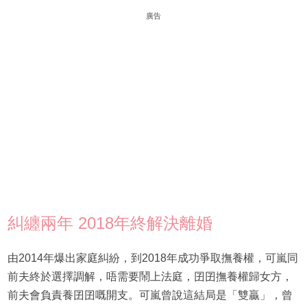
廣告
糾纏兩年 2018年終解決離婚
由2014年爆出家庭糾紛，到2018年成功爭取撫養權，可嵐同
前夫終於選擇調解，唔需要鬧上法庭，囝囝撫養權歸女方，
前夫會負責養囝囝嘅開支。可嵐曾說這結局是「雙贏」，曾