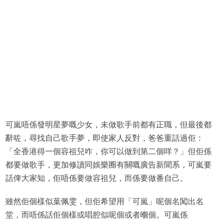
可嵐唔係發明星夢嘅少女，未做歌手前都有正職，但最後都
辭咗，尋找自己歌手夢，即使家人反對，爸爸重話過佢：
「全香港得一個容祖兒咋，你可以做到第二個咩？」但佢係
都要做歌手，更加修讀同娛樂圈有關嘅廣告新聞系，可嵐要
話俾大家知，佢唔係要做容祖兒，而係要做番自己。
雖然佢個樣似葉佩雯，但佢希望用「可嵐」呢個名闖出名
堂，而唔係話佢個樣或唱腔似呢個或者嗰個。可嵐係