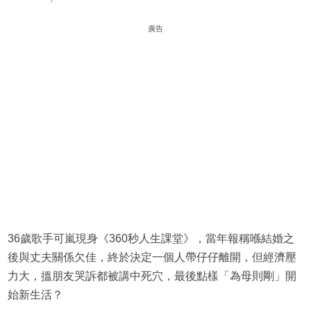
廣告
36歲歌手可嵐現身《360秒人生課堂》，當年報稱喺結婚之
後與丈夫關係欠佳，終於決定一個人帶仔仔離開，但經濟壓
力大，搵朋友哭訴都被講中死穴，最後點樣「為母則剛」開
始新生活？