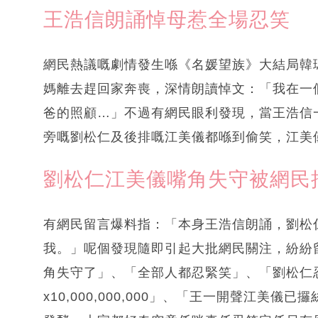
王浩信朗誦悼母惹全場忍笑
網民熱議嘅劇情發生喺《名媛望族》大結局韓
媽離去趕回家奔喪，深情朗讀悼文：「我在一
爸的照顧…」不過有網民眼利發現，當王浩信
旁嘅劉松仁及後排嘅江美儀都喺到偷笑，江美
劉松仁江美儀嘴角失守被網民
有網民留言爆料指：「本身王浩信朗誦，劉松
我。」呢個發現隨即引起大批網民關注，紛紛
角失守了」、「全部人都忍緊笑」、「劉松仁忍笑x1
x10,000,000,000」、「王一開聲江