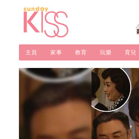
主頁
家事
教育
玩樂
育兒