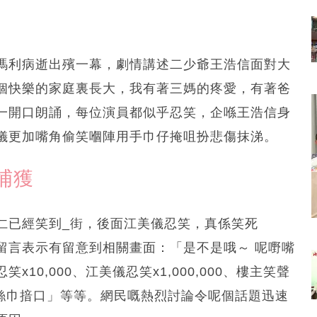
瑪利病逝出殯一幕，劇情講述二少爺王浩信面對大
個快樂的家庭裏長大，我有著三媽的疼愛，有著爸
一開口朗誦，每位演員都似乎忍笑，企喺王浩信身
儀更加嘴角偷笑嗰陣用手巾仔掩咀扮悲傷抹涕。
捕獲
仁已經笑到_街，後面江美儀忍笑，真係笑死
留言表示有留意到相關畫面：「是不是哦～ 呢嘢嘴
0,000、江美儀忍笑x1,000,000、樓主笑聲
美儀已攞絲巾揞口」等等。網民嘅熱烈討論令呢個話題迅速