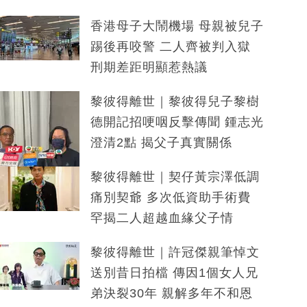
香港母子大鬧機場 母親被兒子
踢後再咬警 二人齊被判入獄
刑期差距明顯惹熱議
黎彼得離世｜黎彼得兒子黎樹
德開記招哽咽反擊傳聞 鍾志光
澄清2點 揭父子真實關係
黎彼得離世｜契仔黃宗澤低調
痛別契爺 多次低資助手術費
罕揭二人超越血緣父子情
黎彼得離世｜許冠傑親筆悼文
送別昔日拍檔 傳因1個女人兄
弟決裂30年 親解多年不和恩