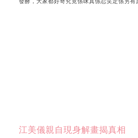
發酵，大家都好奇究竟係咪真係忍笑定係另有
江美儀親自現身解畫揭真相