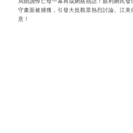
局朗誦悼亡母一幕再成網絡熱話！眼利網民發
守畫面被捕獲，引發大批觀眾熱烈討論。江美
意！