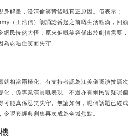
現身解畫，澄清偷笑背後嘅真正原因。佢表示：
mmy（王浩信）朗誦諗番起之前嘅生活點滴，回顧
令網民恍然大悟，原來佢嘅笑容係出於劇情需要，
因為忍唔住笑而失守。
應就相當兩極化。有支持者認為江美儀嘅演技層次
變化，係專業演員嘅表現。不過亦有網民質疑呢個
得可能真係忍笑失守。無論如何，呢個話題已經成
，令呢套經典劇集再次成為全城焦點。
塵機