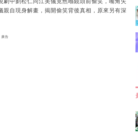
現劇中劉松仁同江美儀竟然喺鏡頭前偷笑，嘴角失
儀親自現身解畫，揭開偷笑背後真相，原來另有深
廣告