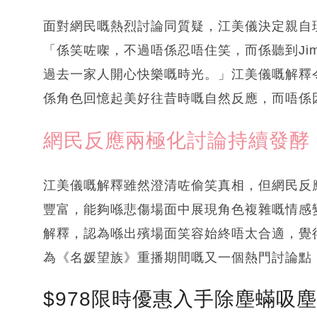
面對網民嘅熱烈討論同質疑，江美儀決定親自
「係笑咗㗎，不過唔係忍唔住笑，而係聽到Ji
過去一家人開心快樂嘅時光。」江美儀嘅解釋
係角色回憶起美好往昔時嘅自然反應，而唔係
網民反應兩極化討論持續發酵
江美儀嘅解釋雖然澄清咗偷笑真相，但網民反
豐富，能夠喺悲傷場面中展現角色複雜嘅情感
解釋，認為喺出殯場面笑容始終唔太合適，覺
為《名媛望族》重播期間嘅又一個熱門討論點
$978限時優惠入手除塵蟎吸