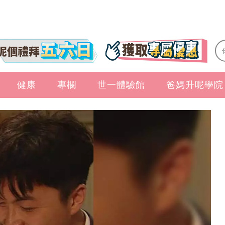
健康
專欄
世一體驗館
爸媽升呢學院