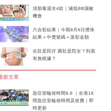
清胎毒湯水4款｜減低BB濕敏
機會
六合彩結果｜今期8月6日攪珠
結果＋中獎號碼＋派彩金額
尖肚是陀仔 圓肚是陀女？到底
有無根據？
最新文章
急症室輪候時間8.6 ｜全港18
間急症室輪侯時間及收費｜即
時更新