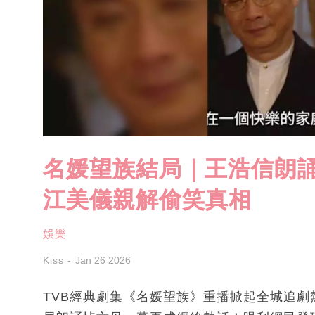
名媛望族結局｜王浩信朗
江美儀親解偷笑真相
娛樂
Kiss
Jan 26 2026
TVB經典劇集《名媛望族》重播掀起全城追