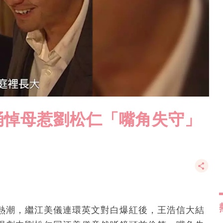
誦悼母惹劉松仁「嘴角失守」
劇熱潮，繼江美儀連環英文對白爆紅後，王浩信大結