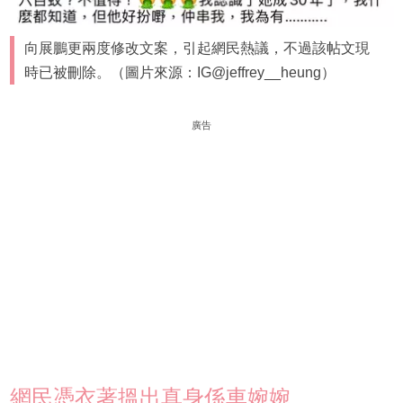
向展鵬更兩度修改文案，引起網民熱議，不過該帖文現
時已被刪除。（圖片來源：IG@jeffrey__heung）
廣告
網民憑衣著搵出真身係車婉婉