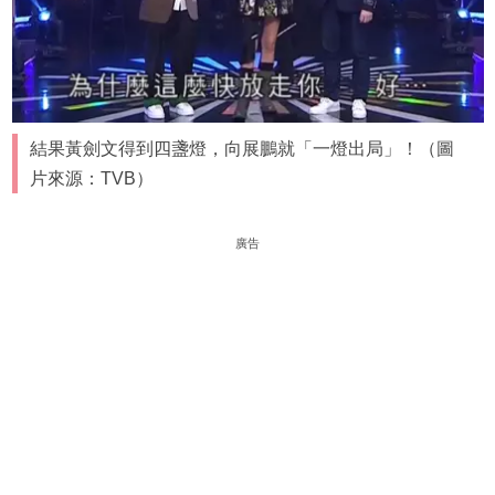
結果黃劍文得到四盞燈，向展鵬就「一燈出局」！（圖
片來源：TVB）
廣告