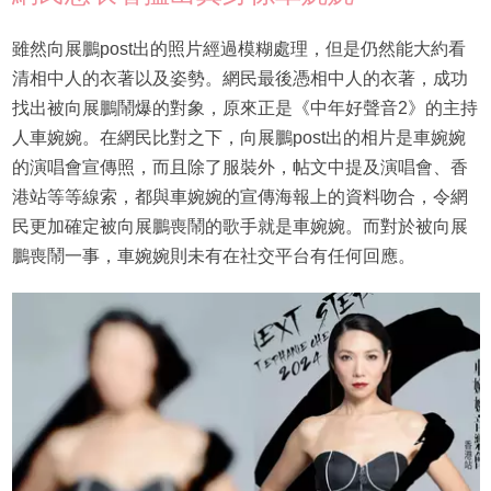
雖然向展鵬post出的照片經過模糊處理，但是仍然能大約看
清相中人的衣著以及姿勢。網民最後憑相中人的衣著，成功
找出被向展鵬鬧爆的對象，原來正是《中年好聲音2》的主持
人車婉婉。在網民比對之下，向展鵬post出的相片是車婉婉
的演唱會宣傳照，而且除了服裝外，帖文中提及演唱會、香
港站等等線索，都與車婉婉的宣傳海報上的資料吻合，令網
民更加確定被向展鵬喪鬧的歌手就是車婉婉。而對於被向展
鵬喪鬧一事，車婉婉則未有在社交平台有任何回應。