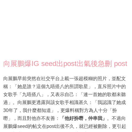
向展鵬爆IG seed出post出氣後急刪 post
向展鵬早前突然在社交平台上載一張超模糊的照片，並配文
稱：「她是誰？這個九唔搭八的所謂歌星」，直斥照片中的
女歌手「九唔搭八」，又表示自己：「連一首她的歌都未聽
過」。向展鵬更透露與該女歌手相識甚久：「我認識了她成
30年了，我什麼都知道」，更爆料稱對方為人十分「扮
嘢」，而且對他亦不友善：
「他好扮嘢，仲串我」
。不過向
展鵬爆seed的帖文在post出後不久，就已經被刪除，更引起