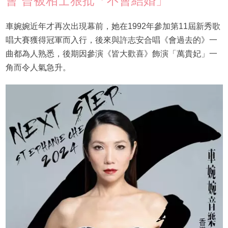
會 曾被相士狠批「不會結婚」
車婉婉近年才再次出現幕前，她在1992年參加第11屆新秀歌
唱大賽獲得冠軍而入行，後來與許志安合唱《會過去的》一
曲都為人熟悉，後期因參演《皆大歡喜》飾演「萬貴妃」一
角而令人氣急升。