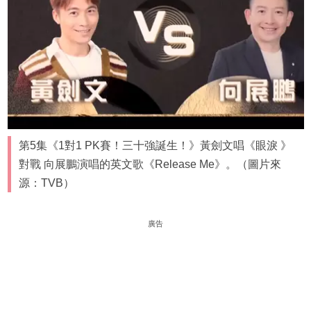
第5集《1對1 PK賽！三十強誕生！》黃劍文唱《眼淚 》
對戰 向展鵬演唱的英文歌《Release Me》。（圖片來
源：TVB）
廣告