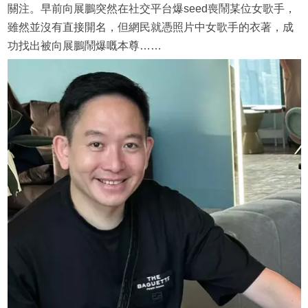
關注。早前向展鵬突然在社交平台爆seed喪鬧某位女歌手，
雖然並沒有直接開名，但網民就憑照片中女歌手的衣著，成
功找出被向展鵬鬧爆嘅本尊……