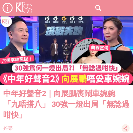
中年好聲音2｜向展鵬喪鬧車婉婉
「九唔搭八」 30強一燈出局「無諗過
咁快」
娛樂