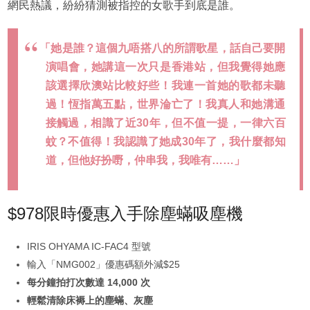
網民熱議，紛紛猜測被指控的女歌手到底是誰。
「她是誰？這個九唔搭八的所謂歌星，話自己要開
演唱會，她講這一次只是香港站，但我覺得她應
該選擇欣澳站比較好些！我連一首她的歌都未聽
過！恆指萬五點，世界淪亡了！我真人和她溝通
接觸過，相識了近30年，但不值一提，一律六百
蚊？不值得！我認識了她成30年了，我什麼都知
道，但他好扮嘢，仲串我，我唯有……」
$978限時優惠入手除塵蟎吸塵機
IRIS OHYAMA IC-FAC4 型號
輸入「NMG002」優惠碼額外減$25
每分鐘拍打次數達 14,000 次
輕鬆清除床褥上的塵蟎、灰塵