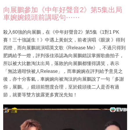
向展鵬參加《中年好聲音2》第5集出局
車婉婉鏡頭前講呢句⋯⋯
殺入60強的向展鵬，在《中年好聲音2》第5集《1對1 PK
賽！三十強誕生！》中遇上黃劍文，前者演唱《眼淚 》得到
四燈，而向展鵬就演唱英文歌《Release Me》，不過只得到
肥媽給予一燈，評判張佳添認為向展鵬錯誤掌握歌曲拍子，
所以被大比數淘汰出局，落敗的向展鵬都懂得講笑，表示
「無諗過咁快被人Release」，而車婉婉在評判給予意見之
後，亦十分客氣，車婉婉向被淘汰的向展鵬說了一句「多謝
你，展鵬。」鏡頭前態度合理，至於鏡頭後二人是否有過
節，就要等雙方披露更多實況先知！