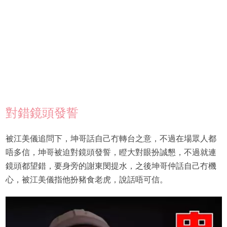
對錯鏡頭發誓
被江美儀追問下，坤哥話自己冇轉台之意，不過在場眾人都
唔多信，坤哥被迫對鏡頭發誓，瞪大對眼扮誠懇，不過就連
鏡頭都望錯，要身旁的謝東閔提水，之後坤哥仲話自己冇機
心，被江美儀指他扮豬食老虎，說話唔可信。