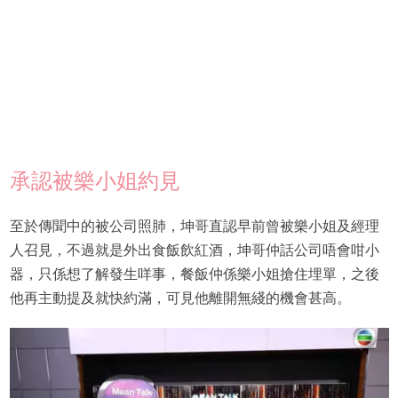
承認被樂小姐約見
至於傳聞中的被公司照肺，坤哥直認早前曾被樂小姐及經理
人召見，不過就是外出食飯飲紅酒，坤哥仲話公司唔會咁小
器，只係想了解發生咩事，餐飯仲係樂小姐搶住埋單，之後
他再主動提及就快約滿，可見他離開無綫的機會甚高。