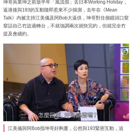
坤哥吳業坤之前放半年「風流假」去日本Working Holiday，
返港後與193的互動隨即惹來不少揣測，去年在《Mean
Talk》內被主持江美儀及阿Bob大逼供，坤哥對住個鏡頭口窒
窒話自己冇諗過轉台，不就強調兩次就快完約，但就完全冇
提及會續約。
江美儀與阿Bob指坤哥好夠薑，公然與193緊密互動，追