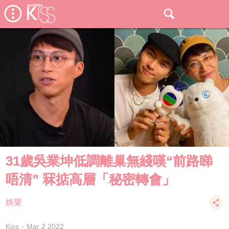
31歲吳業坤低調離巢無綫嘆“前路睇
唔清” 冧掂高層「秘密轉會」
娛樂
Kiss
Mar 2 2022