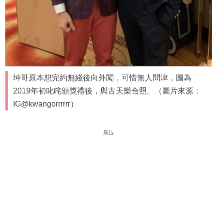
坤哥原本想完約無綫後向外闖，可惜無人問津，圖為
2019年初叱咤頒獎禮後，與古天樂合照。（圖片來源：
IG@kwangorrrrrr）
廣告