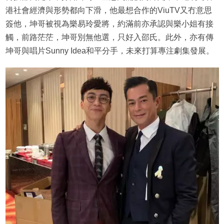
港社會經濟與形勢都向下滑，他最想合作的ViuTV又冇意思
簽他，坤哥被視為樂易玲愛將，約滿前亦承認與樂小姐有接
觸，前路茫茫，坤哥別無他選，只好入邵氏。此外，亦有傳
坤哥與唱片Sunny Idea和平分手，未來打算專注劇集發展。