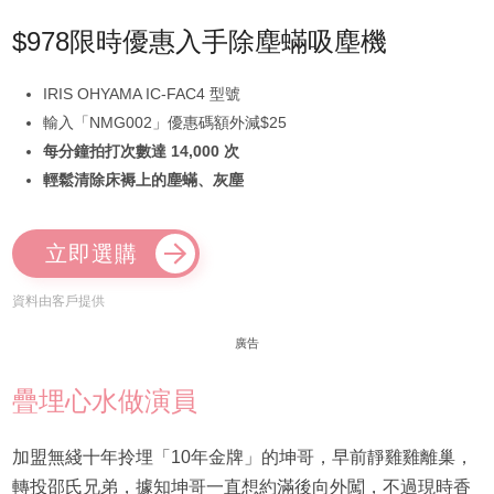
$978限時優惠入手除塵蟎吸塵機
IRIS OHYAMA IC-FAC4 型號
輸入「NMG002」優惠碼額外減$25
每分鐘拍打次數達 14,000 次
輕鬆清除床褥上的塵蟎、灰塵
立即選購
資料由客戶提供
廣告
疊埋心水做演員
加盟無綫十年拎埋「10年金牌」的坤哥，早前靜雞雞離巢，
轉投邵氏兄弟，據知坤哥一直想約滿後向外闖，不過現時香