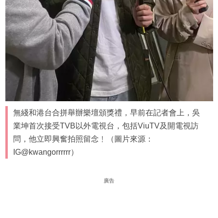
無綫和港台合拼舉辦樂壇頒獎禮，早前在記者會上，吳
業坤首次接受TVB以外電視台，包括ViuTV及開電視訪
問，他立即興奮拍照留念﹗（圖片來源：
IG@kwangorrrrrr）
廣告