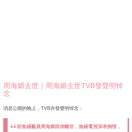
周海媚去世｜周海媚去世TVB發聲明悼
念
消息公開的晚上，TVB亦發聲明悼念：
前無綫藝員周海媚因病離世，無綫電視深表惋惜，