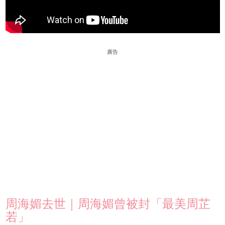
廣告
周海媚去世｜周海媚曾被封「最美周芷
若」