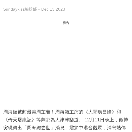
Sundaykiss編輯部
Dec 13 2023
廣告
周海媚被封最美周芷若！周海媚主演的《大鬧廣昌隆》和
《倚天屠龍記》等劇都為人津津樂道。 12月11日晚上，微博
突現傳出「周海媚去世」消息，震驚中港台觀眾，消息熱傳