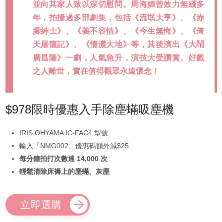
並向其家人致以深切慰問。周海媚曾效力無綫多
年，拍攝過多部劇集，包括《流氓大亨》、《赤
腳紳士》、《義不容情》、《今生無悔》、《倚
天屠龍記》、《情濃大地》等，其後演出《大鬧
廣昌隆》一劇，人氣急升，演技大受讚賞。好戲
之人離世，實在值得觀眾永遠懷念！
$978限時優惠入手除塵蟎吸塵機
IRIS OHYAMA IC-FAC4 型號
輸入「NMG002」優惠碼額外減$25
每分鐘拍打次數達 14,000 次
輕鬆清除床褥上的塵蟎、灰塵
立即選購