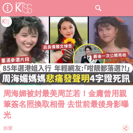
周海媚被封最美周芷若！金庸曾用親
筆簽名照換取相冊 去世前最後身影曝
光
娛樂