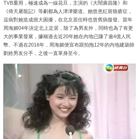
TVB重用，極速成為一線花旦，主演的《大鬧廣昌隆》和
《倚天屠龍記》等劇都為人津津樂道。她曾患紅斑狼瘡症，
這病對她造成很大困擾，在北京居住時也曾舊病復發。當年
周海媚04年決定北上定居，除了為男友外，同時也為了有更
大的事業發展，據稱過去近20年她在內地已賺了逾4億人民
幣。不過在2016年，周海媚便宣布跟拍拖12年的內地建築師
劉姓男友分手，之後一直單身至今。