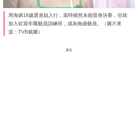
周海媚18歲選港姐入行，當時雖然未能晉身決賽，但就
加入咗當年嘅藝員訓練班，成為無綫藝員。（圖片來
源：TVB截圖）
廣告