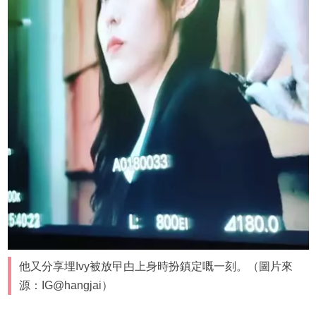
他又分享埋Ivy被放曱甴上身時扮鎮定嘅一刻。（圖片來
源：IG@hangjai）