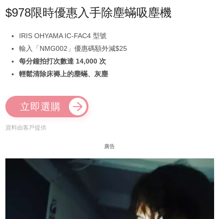
$978限時優惠入手除塵蟎吸塵機
IRIS OHYAMA IC-FAC4 型號
輸入「NMG002」優惠碼額外減$25
每分鐘拍打次數達 14,000 次
輕鬆清除床褥上的塵蟎、灰塵
立即選購
資料由客戶提供
廣告