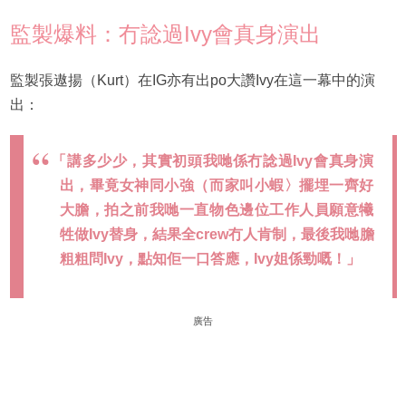
監製爆料：冇諗過Ivy會真身演出
監製張遨揚（Kurt）在IG亦有出po大讚Ivy在這一幕中的演
出：
「講多少少，其實初頭我哋係冇諗過Ivy會真身演
出，畢竟女神同小強（而家叫小蝦〉擺埋一齊好
大膽，拍之前我哋一直物色邊位工作人員願意犧
牲做Ivy替身，結果全crew冇人肯制，最後我哋膽
粗粗問Ivy，點知佢一口答應，Ivy姐係勁嘅！」
廣告