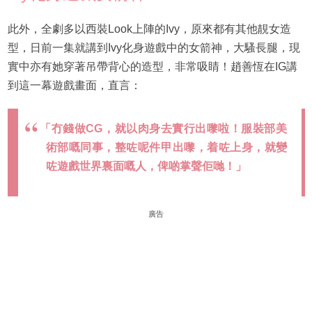
此外，全劇多以西裝Look上陣的Ivy，原來都有其他靚女造
型，日前一集就講到Ivy化身遊戲中的女箭神，大騷長腿，現
實中亦有她穿著吊帶背心的造型，非常吸睛！趙善恆在IG講
到這一幕遊戲畫面，直言：
「冇錢做CG，就以肉身去實行出嚟啦！服裝部美
術部嘅同事，整咗呢件甲出嚟，着咗上身，就變
咗遊戲世界裏面嘅人，俾啲掌聲佢哋！」
廣告