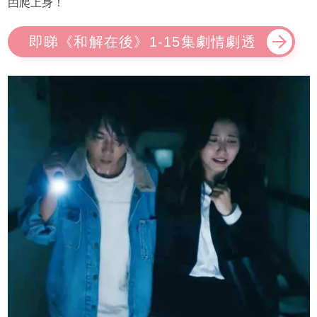
甴爬上身！
即睇《和解在後》1-15集劇情劇透