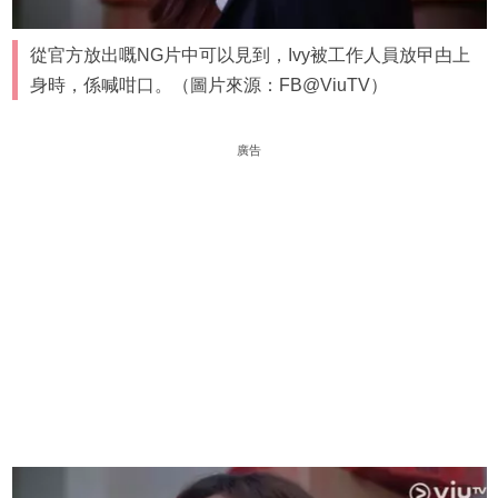
從官方放出嘅NG片中可以見到，Ivy被工作人員放曱甴上
身時，係喊咁口。（圖片來源：FB@ViuTV）
廣告