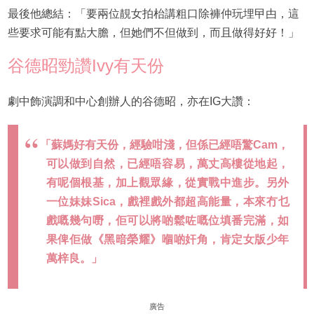
最後他總結：「要兩位靚女拍枱講粗口除褲仲玩埋曱甴，這
些要求可能有點大膽，但她們不但做到，而且做得好好！」
谷德昭勁讚Ivy有天份
劇中飾演調和中心創辦人的谷德昭，亦在IG大讚：
「蘇媽好有天份，經驗咁淺，但係已經唔驚Cam，
可以做到自然，已經唔容易，萬丈高樓從地起，
有呢個根基，加上觀眾緣，從實戰中進步。另外
一位妹妹Sica，戲裡戲外都超高能量，本來冇乜
戲嘅幾句嘢，佢可以將啲鬆咗嘅位填番完滿，如
果俾佢做《黑暗榮耀》嗰啲奸角，肯定女版少年
萬梓良。」
廣告