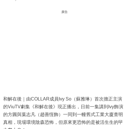
廣告
和解在後｜由COLLAR成員Ivy So（蘇雅琳）首次擔正主演
的ViuTV劇集《和解在後》現正播出，日前一集講到Ivy飾演
的方圓與葉志凡（趙善恆飾）一同到一幢舊式工業大廈查明
真相，現場環境陰森恐怖，但原來更恐怖的是被活生生的曱