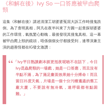
《和解在後》Ivy So 一口答應被曱甴爬
頸
這集《和解在後》講述清潔工胡婆婆冤屈大訴工作時撞鬼跌
倒。為了查明真相，阿凡在夜半叫來了方圓一起查探胡婆婆
的工作環境，氣氛驚心動魄，最後發現其撞鬼真相。這一幕
被曱甴爬上頸的鏡頭，唔係個個女仔都接受到，連導演兼主
演的趙善恆都在IG發文激讚：
「Ivy平日熟讀劇本捱更抵夜呢啲不在話下，今日
Ivy昆蟲爬頸的一場戲，她是一口答應，而且沒有
半點不滿，為了滿足畫面效果她十分搏命！而且
當日35度天氣，片場是一個十分污糟邋遢的舊工
廠大廈，不要說有無冷氣，連呼吸都有點困
難。」