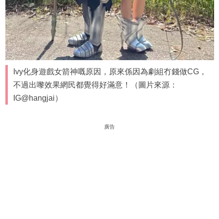
Ivy化身遊戲女箭神嘅原因，原來係因為劇組冇錢做CG，
不過出嚟效果網民都覺得好滿意！（圖片來源：
IG@hangjai）
廣告