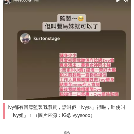
Ivy都有回應監製嘅讚賞，話叫佢「Ivy妹」得啦，唔使叫
「Ivy姐」！（圖片來源：IG@ivyysooo）
廣告