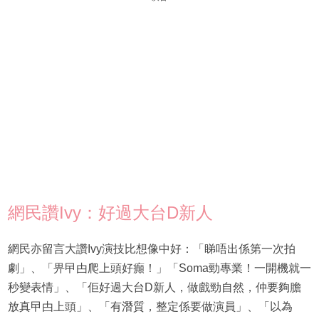
網民讚Ivy：好過大台D新人
網民亦留言大讚Ivy演技比想像中好：「睇唔出係第一次拍
劇」、「畀曱甴爬上頭好癲！」「Soma勁專業！一開機就一
秒變表情」、「佢好過大台D新人，做戲勁自然，仲要夠膽
放真曱甴上頭」、「有潛質，整定係要做演員」、「以為