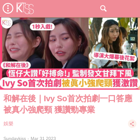
和解在後｜Ivy So首次拍劇一口答應
被真小強爬頸 獲讚勁專業
娛樂
Sundaykiss
Mar 31 2023