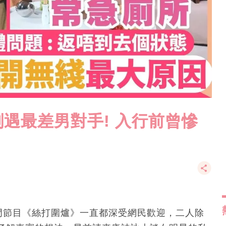
遇最差男對手! 入行前曾慘
熱門節目《絲打圍爐》一直都深受網民歡迎，二人除