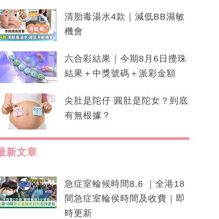
清胎毒湯水4款｜減低BB濕敏
機會
六合彩結果｜今期8月6日攪珠
結果＋中獎號碼＋派彩金額
尖肚是陀仔 圓肚是陀女？到底
有無根據？
最新文章
急症室輪候時間8.6 ｜全港18
間急症室輪侯時間及收費｜即
時更新