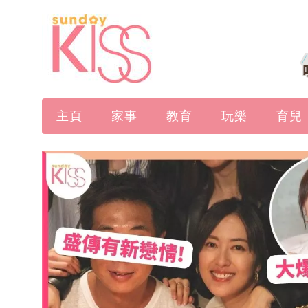
主頁
家事
教育
玩樂
育兒