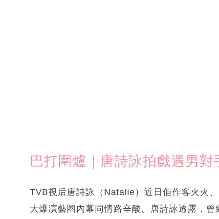
巴打圍爐｜唐詩詠拍戲遇男對
TVB視后唐詩詠（Natalie）近日佢作客火火
大爆演藝圈內幕同情路辛酸。唐詩詠透露，曾