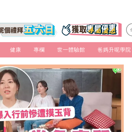
健康
專欄
世一體驗館
爸媽升呢學院