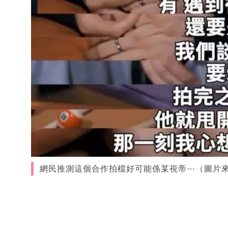
網民推測這個合作拍檔好可能係某視帝⋯（圖片