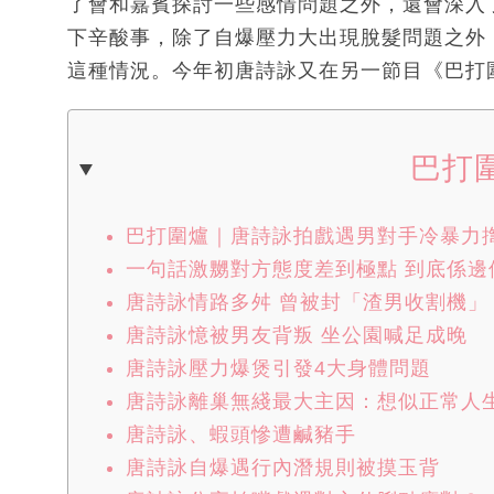
了會和嘉賓探討一些感情問題之外，還會深入
下辛酸事，除了自爆壓力大出現脫髮問題之外
這種情況。今年初唐詩詠又在另一節目《巴打
巴打
巴打圍爐｜唐詩詠拍戲遇男對手冷暴力
一句話激嬲對方態度差到極點 到底係邊
唐詩詠情路多舛 曾被封「渣男收割機」
唐詩詠憶被男友背叛 坐公園喊足成晚
唐詩詠壓力爆煲引發4大身體問題
唐詩詠離巢無綫最大主因：想似正常人
唐詩詠、蝦頭慘遭鹹豬手
唐詩詠自爆遇行內潛規則被摸玉背