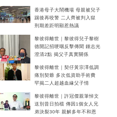
香港母子大鬧機場 母親被兒子
踢後再咬警 二人齊被判入獄
刑期差距明顯惹熱議
黎彼得離世｜黎彼得兒子黎樹
德開記招哽咽反擊傳聞 鍾志光
澄清2點 揭父子真實關係
黎彼得離世｜契仔黃宗澤低調
痛別契爺 多次低資助手術費
罕揭二人超越血緣父子情
黎彼得離世｜許冠傑親筆悼文
送別昔日拍檔 傳因1個女人兄
弟決裂30年 親解多年不和恩