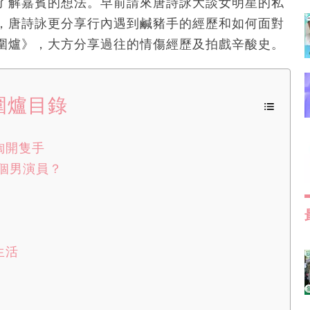
了解嘉賓的想法。早前請來唐詩詠大談女明星的私
，唐詩詠更分享行內遇到鹹豬手的經歷和如何面對
圍爐》，大方分享過往的情傷經歷及拍戲辛酸史。
圍爐目錄
揈開隻手
個男演員？
生活