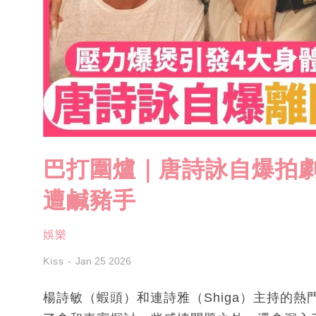
巴打圍爐｜唐詩詠自爆拍劇
遭鹹豬手
娛樂
Kiss
Jan 25 2026
楊詩敏（蝦頭）和連詩雅（Shiga）主持的