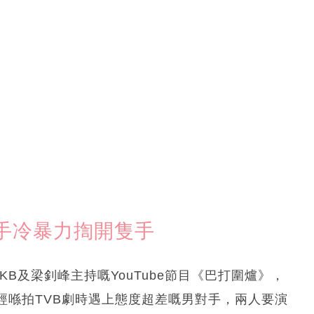
手冷暴力揈開隻手
、KB及梁釗峰主持嘅YouTube節目《巴打圍爐》，
經喺拍TVB劇時遇上態度超差嘅男對手，兩人要演