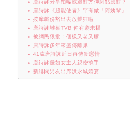
唐詩詠分享拍嘴戲遇對方伸脷點應對？
唐詩詠《超能使者》罕有做「阿姨輩」
按摩戲份豁出去放聲狂嗌
唐詩詠離巢TVB 仲有劇未播
被網民狠批：個樣又老又膠
唐詩詠多年來盛傳離巢
41歲唐詩詠近日再傳新戀情
唐詩詠儼如女主人親密撓手
新緋聞男友出席洪永城婚宴