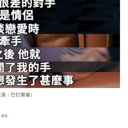
來源：巴打圍爐）
廣告