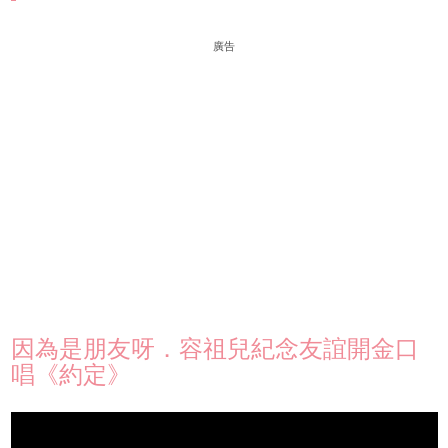
廣告
因為是朋友呀．容祖兒紀念友誼開金口
唱《約定》