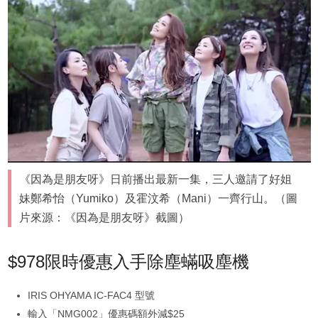
《因為是朋友呀》日前播出最新一集，三人邀請了好姐
妹鄭希怡（Yumiko）及霍汶希（Mani）一齊行山。（圖
片來源：《因為是朋友呀》截圖）
$978限時優惠入手除塵蟎吸塵機
IRIS OHYAMA IC-FAC4 型號
輸入「NMG002」優惠碼額外減$25