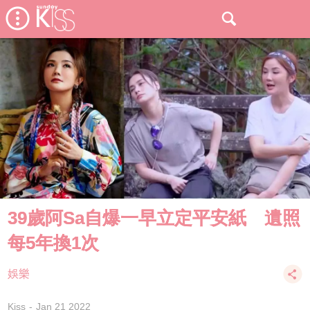
39歲阿Sa自爆一早立定平安紙 遺照
每5年換1次
娛樂
Kiss
Jan 21 2022