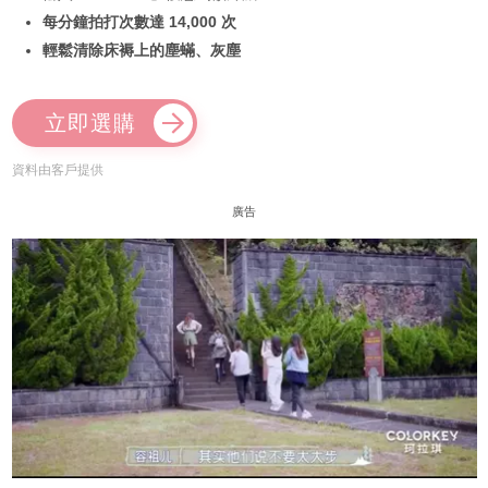
每分鐘拍打次數達 14,000 次
輕鬆清除床褥上的塵蟎、灰塵
立即選購
資料由客戶提供
廣告