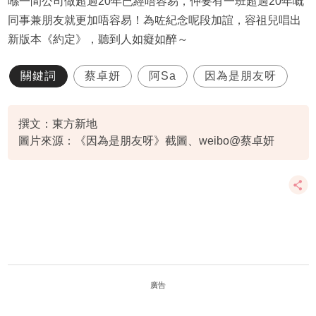
喺一間公司做超過20年已經唔容易，仲要有一班超過20年嘅
同事兼朋友就更加唔容易！為咗紀念呢段加誼，容祖兒唱出
新版本《約定》，聽到人如癡如醉～
關鍵詞
蔡卓妍
阿Sa
因為是朋友呀
撰文：東方新地
圖片來源：《因為是朋友呀》截圖、weibo@蔡卓妍
廣告