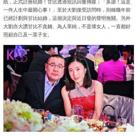
紙，正式註冊結婚！甘比透過短訊回覆傳媒：「多謝！這是
一件人生中最開心事！」至於大劉接受訪問時，則稱幾年前
已經計劃與甘比結婚，這個決定與近日發的聲明無關。另外
大劉亦大讚甘比不貪錢、為人單純，不是壞女人，一直都好
照顧自己及一眾子女。