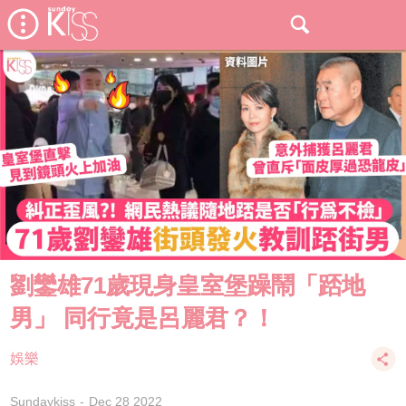
劉鑾雄71歲現身皇室堡躁鬧「踎地
男」 同行竟是呂麗君？！
娛樂
Sundaykiss
Dec 28 2022