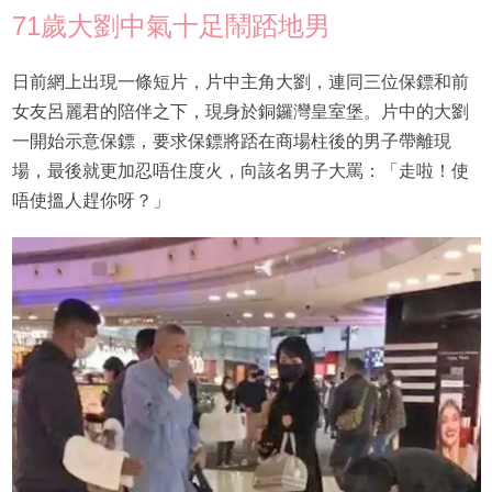
71歲大劉中氣十足鬧踎地男
日前網上出現一條短片，片中主角大劉，連同三位保鏢和前
女友呂麗君的陪伴之下，現身於銅鑼灣皇室堡。片中的大劉
一開始示意保鏢，要求保鏢將踎在商場柱後的男子帶離現
場，最後就更加忍唔住度火，向該名男子大罵：「走啦！使
唔使搵人趕你呀？」