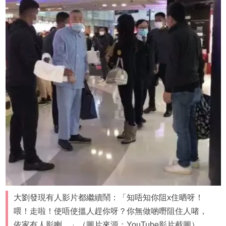
大劉發現有人影片都繼續鬧：「知唔知你阻x住晒呀！
喂！走啦！使唔使搵人趕你呀？你無做啲嘢阻住人啫，
依家有人影喇。」（圖片來源：YouTube影片截圖）