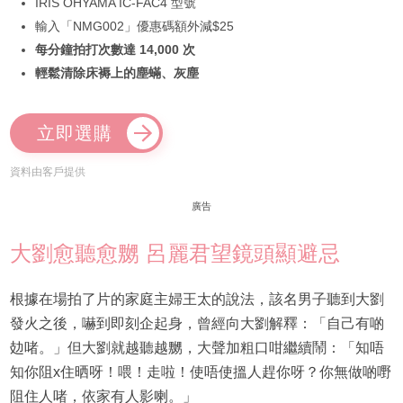
IRIS OHYAMA IC-FAC4 型號
輸入「NMG002」優惠碼額外減$25
每分鐘拍打次數達 14,000 次
輕鬆清除床褥上的塵蟎、灰塵
立即選購
資料由客戶提供
廣告
大劉愈聽愈嬲 呂麗君望鏡頭顯避忌
根據在場拍了片的家庭主婦王太的說法，該名男子聽到大劉
發火之後，嚇到即刻企起身，曾經向大劉解釋：「自己有啲
攰啫。」但大劉就越聽越嬲，大聲加粗口咁繼續鬧：「知唔
知你阻x住晒呀！喂！走啦！使唔使搵人趕你呀？你無做啲嘢
阻住人啫，依家有人影喇。」