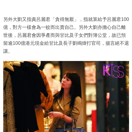
另外大劉又指責呂麗君「貪得無厭」，指就算給予呂麗君100
億，對方一樣會為一蚊而出賣自己。另外大劉亦擔心自己離
世後，呂麗君會因爭產而與甘比及子女們對簿公堂，故已預
留逾100億港元現金給甘比及長子劉鳴煒打官司，揚言絕不退
讓。