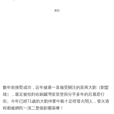
廣告
數年前換腎成功，近年健康一直備受關注的富商大劉（劉鑾
雄），最近被拍到在銅鑼灣皇室堡與分手多年的呂麗君行
街。今年已經71歲的大劉仲要中氣十足咁發火鬧人，發火過
程都被網民一清二楚個影曬落嚟！