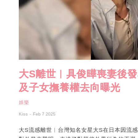
大S離世︱具俊曄喪妻後發
及子女撫養權去向曝光
娛樂
Kiss
Feb 7 2025
大S流感離世︱台灣知名女星大S在日本因流