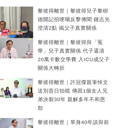
黎彼得離世｜黎彼得兒子黎樹
德開記招哽咽反擊傳聞 鍾志光
澄清2點 揭父子真實關係
黎彼得離世｜黎彼得與「冤
孽」兒子真實關係 代子還清
20萬卡數交學費 入ICU成父子
關係大轉折
黎彼得離世｜許冠傑親筆悼文
送別昔日拍檔 傳因1個女人兄
弟決裂30年 親解多年不和恩
怨
黎彼得離世｜單身40年談與前