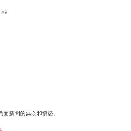
廣告
負面新聞的無奈和憤怒。
光