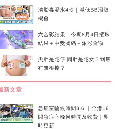
清胎毒湯水4款｜減低BB濕敏
機會
六合彩結果｜今期8月4日攪珠
結果＋中獎號碼＋派彩金額
尖肚是陀仔 圓肚是陀女？到底
有無根據？
最新文章
急症室輪候時間8.6 ｜全港18
間急症室輪侯時間及收費｜即
時更新