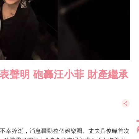
表聲明 砲轟汪小菲 財產繼承
感不幸猝逝，消息轟動整個娛樂圈。丈夫具俊曄首次