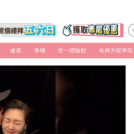
健康
專欄
世一體驗館
爸媽升呢學院