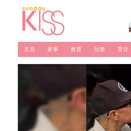
主頁
家事
教育
玩樂
育兒