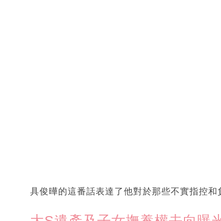
具俊曄的這番話表達了他對於那些不實指控和
大S遺產及子女撫養權去向曝