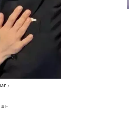
an）
廣告