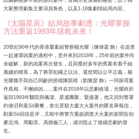
試圖解開多年前的塵封案件，並揭示更深層的秘密，以下為
大家整理劇集主要演員角色，以及1-18集劇情結局內容。
《太陽星辰》結局故事劇透：光耀掌握
方法重返1993年拯救未來！
20世紀90年代的香港重案組警察楊光耀（陳偉霆 飾）在追查
一起連環凶案的過程中，意外來到2018年，25年前的案件尚
未破解，新的凶案再次發生，且與塵封多年的舊案有着千絲
萬縷的聯系，為了將罪犯繩之以法、還世間以公平正義，楊
光耀攜手與自己同齡的搭檔陳凱晴（劉雅瑟 飾）一同探尋案
件真相、不懈緝凶……案件在2018年以悲劇收場，光耀終於
返回1993年醫院與佩潔、星遙團聚。緊接著，他又回到警署
約偉滔和葉Sir聚餐，拿出景順大廈大火案件的匿名舉報信，
勸葉Sir回頭是岸，又暗中將警方重啟調查大火案的新聞告知
麥志鴻、周勵淇、馮德倫三人，成功阻止了後續悲劇的發
生。