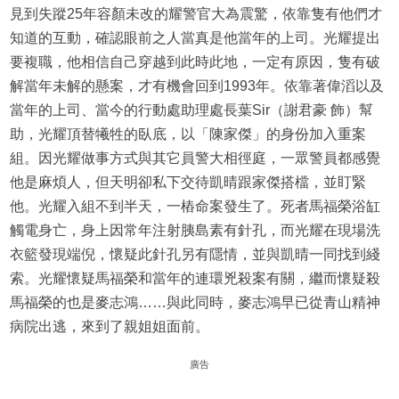
見到失蹤25年容顏未改的耀警官大為震驚，依靠隻有他們才
知道的互動，確認眼前之人當真是他當年的上司。光耀提出
要複職，他相信自己穿越到此時此地，一定有原因，隻有破
解當年未解的懸案，才有機會回到1993年。依靠著偉滔以及
當年的上司、當今的行動處助理處長葉Sir（謝君豪 飾）幫
助，光耀頂替犧牲的臥底，以「陳家傑」的身份加入重案
組。因光耀做事方式與其它員警大相徑庭，一眾警員都感覺
他是麻煩人，但天明卻私下交待凱晴跟家傑搭檔，並盯緊
他。光耀入組不到半天，一樁命案發生了。死者馬福榮浴缸
觸電身亡，身上因常年注射胰島素有針孔，而光耀在現場洗
衣籃發現端倪，懷疑此針孔另有隱情，並與凱晴一同找到綫
索。光耀懷疑馬福榮和當年的連環兇殺案有關，繼而懷疑殺
馬福榮的也是麥志鴻……與此同時，麥志鴻早已從青山精神
病院出逃，來到了親姐姐面前。
廣告