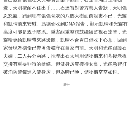
釁，天明按耐不住出手……石達智對警方惡人告狀，天明強
忍怒氣，跑到埋有張強骨灰的八鄉大樹面前沮喪不已，光耀
和凱晴前來安慰。馮德倫收到DNA報告，顯示凱晴和光耀有
高度可能是親子關系。重案組重整旗鼓繼續監視石達智，光
耀輪更給凱晴帶來路邊攤，凱晴不合胃口但收下心意，回到
家發現馮德倫已帶著蛋糕守在自家門前。天明和光耀跟蹤石
夫婦，二人兵分兩路，推理出石太利用儲物櫃來和幕後老板
交接有重要罪證的硬碟。但健身房隻接待女賓，光耀急智打
破消防警鐘進入健身房，但為時已晚，儲物櫃空空如也。
廣告