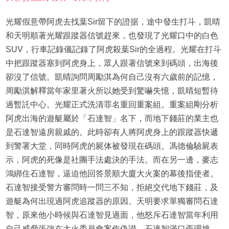
光耀假意帶阿虎去找葉Sir留下的證据，途中發生打斗，凱晴
和天明順著光耀跟蹤器信號趕來，也發現了光耀口中的白色
SUV，行車記錄儀記錄了阿虎殺葉Sir的全過程。光耀在打斗
中把跟蹤器塞到阿虎身上，眾人跟著信號來到碼頭，出海後
卻沒了信號。凱晴詢問周勵淇為何自己沒有六歲前的記憶，
周勵淇解釋當年家里著火所以她受到驚嚇失憶，凱晴短暫待
過暫託中心。光耀正式洗清罪名重回重案組。重案組剛分析
阿虎出海的遊艇屬於「石達智」名下，而地下錢莊的業主也
是石達智遠房親戚的。此時卻有人將阿虎身上的跟蹤器快遞
到警署大堂，同時阿虎的屍体被發現在碼頭。馮德倫驗屍表
示，阿虎的死像是社團手法處決的手法。而在另一邊，麥志
鴻綁住石達智，逼迫他回答景順大廈大火案的幕後指使者。
石達智接受警方審問時一問三不知，拒絕交代地下錢莊，及
遊艇為何出現過阿虎追蹤器的原因。天明要求單獨審問石達
智，原來他小時候與石達智見過面，他怒斥石達智當年利用
自己威脅張強在大火委員會案作偽證，石達智滿口歪理挑