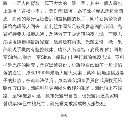
圖，一群人的背影上寫下大大的「殺」字，其中一個人書包
上寫著「育禮小學」。葉Sir監聽著，為了除掉麥志鴻這個隱
患，將他的藏身位址告訴利益集團的殺手，同時召集緊急會
議讓光耀等人回去，給利益集團留足殺死麥志鴻的時間。光
耀堅持要去找麥志鴻，及時救下正被追殺的麥志鴻，而麥志
鴻隔著鐵柵欄告訴光耀，他身邊有內鬼。光耀去修手機，果
然發現手機內有監控軟体。聯絡人石達智（麥長青 飾）再對
葉Sir施加壓力，葉Sir為自保親自出手打算除掉麥志鴻，不料
掉進光耀的圈套，暴露黑警身份，也訴說自己如何一步步陷
落的過往。原來1990年景順大廈大火案，葉Sir因無法償還妻
子的賭債，被迫非法借貸，身為獨立調查委員會成員收受賄
賂作假口供，隱瞞利益集團縱火收樓的罪證，因此踏上不歸
路。葉Sir無處可逃，致電光耀想自首，但光耀到達葉家時，
發現葉Sir已中槍死亡，而光耀竟被當成殺人嫌疑犯。
廣告