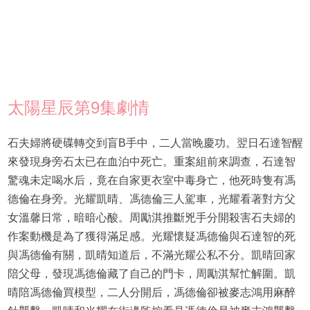
太陽星辰第9集劇情
石夫婦將硬碟轉交到盲B手中，二人當晚慶功。翌日石達智醒
來發現身旁石太已在血泊中死亡。重案組前來調查，石達智
驚魂未定喝水后，竟在自家更衣室中毒身亡，他死時隻有馮
德倫在身旁。光耀凱晴、馮德倫三人駕車，光耀看著對方父
女溫馨日常，暗暗心酸。周勵淇推斷兇手分開殺害石夫婦的
作案動機是為了獲得滿足感。光耀懷疑馮德倫與石達智的死
與馮德倫有關，凱晴知道后，不滿光耀公私不分。凱晴回家
陪父母，發現馮德倫藏了自己的門卡，周勵淇幫忙解圍。凱
晴陪馮德倫買模型，二人分開后，馮德倫卻被麥志鴻用麻醉