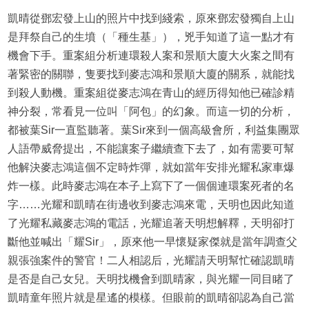
凱晴從鄧宏發上山的照片中找到綫索，原來鄧宏發獨自上山
是拜祭自己的生墳（「種生基」），兇手知道了這一點才有
機會下手。重案組分析連環殺人案和景順大廈大火案之間有
著緊密的關聯，隻要找到麥志鴻和景順大廈的關系，就能找
到殺人動機。重案組從麥志鴻在青山的經历得知他已確診精
神分裂，常看見一位叫「阿包」的幻象。而這一切的分析，
都被葉Sir一直監聽著。葉Sir來到一個高級會所，利益集團眾
人語帶威脅提出，不能讓案子繼續查下去了，如有需要可幫
他解決麥志鴻這個不定時炸彈，就如當年安排光耀私家車爆
炸一樣。此時麥志鴻在本子上寫下了一個個連環案死者的名
字……光耀和凱晴在街邊收到麥志鴻來電，天明也因此知道
了光耀私藏麥志鴻的電話，光耀追著天明想解釋，天明卻打
斷他並喊出「耀Sir」，原來他一早懷疑家傑就是當年調查父
親張強案件的警官！二人相認后，光耀請天明幫忙確認凱晴
是否是自己女兒。天明找機會到凱晴家，與光耀一同目睹了
凱晴童年照片就是星遙的模樣。但眼前的凱晴卻認為自己當