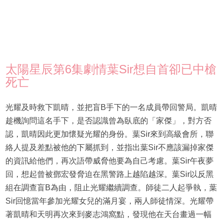
太陽星辰第6集劇情葉Sir想自首卻已中槍
死亡
光耀及時救下凱晴，並把盲B手下的一名成員帶回警局。凱晴
趁機詢問這名手下，是否認識曾為臥底的「家傑」，對方否
認，凱晴因此更加懷疑光耀的身份。葉Sir來到高級會所，聯
絡人提及差點被他的下屬抓到，並指出葉Sir不應該漏掉家傑
的資訊給他們，再次語帶威脅他要為自己考慮。葉Sir午夜夢
回，想起曾被鄧宏發脅迫在黑警路上越陷越深。葉Sir以反黑
組在調查盲B為由，阻止光耀繼續調查。師徒二人起爭執，葉
Sir回憶當年參加光耀女兒的滿月宴，兩人師徒情深。光耀帶
著凱晴和天明再次來到麥志鴻窩點，發現他在天台畫過一幅