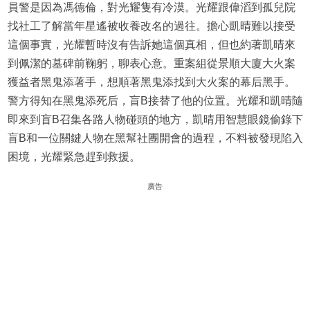
員警是因為馮德倫，對光耀隻有冷漠。光耀跟偉滔到孤兒院
找社工了解當年星遙被收養改名的過往。擔心凱晴難以接受
這個事實，光耀暫時沒有告訴她這個真相，但也約著凱晴來
到佩潔的墓碑前鞠躬，聊表心意。重案組從景順大廈大火案
獲益者黑鬼添著手，想順著黑鬼添找到大火案的幕后黑手。
警方得知在黑鬼添死后，盲B接替了他的位置。光耀和凱晴隨
即來到盲B召集各路人物碰頭的地方，凱晴用智慧眼鏡偷錄下
盲B和一位關鍵人物在黑幫社團開會的過程，不料被發現陷入
困境，光耀緊急趕到救援。
廣告