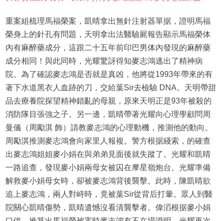
重案組梳理馬福榮案，凱晴拿出無針注射器單据，證明馬福
榮身上的針孔有問題，天明拿出法醫驗屍報告顯示馬福榮体
內有麻醉藥成分，這跟二十五年前印巴男体內發現的麻醉藥
成分相同！與此同時，光耀驚訝得知麥志鴻逃出了精神病
院。為了確認麥志鴻是否就是真凶，他將從1993年帶來的有
著下水道黑衣人血跡的刀，交給葉Sir去檢驗 DNA。天明帶甜
品去療養院探望精神錯亂的母親，原來天明正是93年被殺的
消防隊目張強之子。另一邊，凱晴帶著光耀向心理學顧問周
曼儀（周勵淇 飾）請教麥志鴻的心理動機，推測他的動向。
周勵淇推測麥志鴻會向家里人報複。警方根据綫索，的確查
出麥志鴻姐姐麥小娟在與弟弟見面後就失蹤了。光耀和凱晴
一路追查，發現麥小娟兩母女被囚在摩星嶺炮台。光耀準備
解救麥小娟母女時，卻被麥志鴻背後襲擊。此時，陳凱晴欲
追上麥志鴻，兩人對峙時，竟被葉Sir從背后打暈。眾人到醫
院關心凱晴傷勢，凱晴遺憾沒看清襲擊者。偉滔根据麥小娟
口供，推算出馬福榮被害時麥志鴻有不在場證明。光耀再次