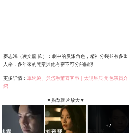
麥志鴻（凌文龍 飾）：劇中的反派角色，精神分裂並有多重
人格，多年來的兇案與他有密不可分的關係
更多詳情：
車婉婉、吳岱融驚喜客串｜太陽星辰 角色演員介
紹
+2
+2