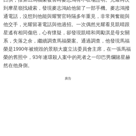
到摩星嶺找綫索，發現麥志鴻給他留了一部手機。麥志鴻撥
通電話，沒想到他能與耀警官時隔多年重見，非常興奮能與
他交手，光耀留著電話與他過招。一次偶然光耀看見凱晴跟
星遙有相同傷疤，心有懷疑，卻發現凱晴和周勵淇是母女關
系，失落之余，繼續調查馬福榮案。通過調查，他發現馬福
榮是1990年被燒毀的景順大廈立法委員會主席，在一張馬福
榮的舊照中，93年連環殺人案中的死者之一印巴男爛賭星赫
然在他身側。
廣告