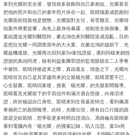
來到光耀的安全屋，發現很多裝飾與自己家相似，光耀甚至
把他的照片和自己的童年照片拚在一起。凱晴惱羞成怒跑到
光耀面前指責他是變態，光耀面對女兒，有苦難言。光耀得
知案件將要提審，為免上庭身份暴露，他制造生病假像。重
案組護送光耀到醫院時，麥志鴻也來到醫院造成混亂，目的
是想拉光耀一同調查當年的大火案。在麥志鴻的協助下，光
耀趁機逃脫。光耀再次回到葉Sir家找證据，遇到同樣來銷毀
證据的真凶阿虎，錄有利益集團罪證的監視眼鏡在二人爭奪
中被毀。凱晴持槍趕來之際，真凶逃走，情急之下，光耀向
凱晴坦言自己是其穿越而來的父親楊光耀。凱晴震驚不已，
心生疑竇。凱晴回家後，搜索「楊光耀」的失蹤新聞報導。
凱晴看見光耀留下的手寫信件和滿月酒合照後，向偉滔求
證，終於確認自己身世。凱晴來到生母墓前悼念，看到佩潔
車禍死亡的新聞報導。此時，光耀出現，將有自己行蹤的跟
蹤器交給凱晴，想爭取更多時間自證清白。馮德倫在凱晴家
看到電腦內有「楊光耀」的搜索記錄，陷入沉思。葉Sir死
後，馬Sir執管重案組。凱晴提議相信光耀，天明關心凱晴為