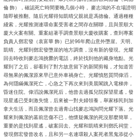
倫 飾），確認死亡時間要晚几個小時， 麥志鴻的不在場證明
隨即被推翻。隨后光耀得知凱晴父親就是馮德倫。通過種種
綫索，光耀推測連環命案受害者之間存在關聯，且與景順大
廈大火案有關。重案組著手調查景順大廈收購案，查到專案
負責人鄧宏發（袁富華 飾）已於96年爬山意外墮崖。天明、
凱晴、光耀到鄧宏發墮崖的地方調查，沒有新的發現。光耀
回去時收到麥志鴻挑釁的電話，終於找到他的藏身地點。光
耀到了之后，卻看到了對方故意留下的新聞剪報，才知道苦
尋無果的佩潔原來早已意外車禍身亡。光耀憤怒質問偉滔，
為何隱瞞佩潔死亡，心急之下再次來到美晨閣跳入電梯井，
昏迷住院。偉滔說佩潔死后，他曾去過孤兒院探望星遙，發
現星遙已受刺激失憶，后來被一對夫婦領養，舉家移民到加
拿大生活，而且佩潔曾去過青山找麥志鴻詢問光耀下落。光
耀來到佩潔的墓前悲傷不已，他懷疑佩潔的死沒那麼簡單，
重要的是找到星遙，破案回去。光耀和凱晴來到鄧氏祠堂，
發現鄧宏發曾改名，且和另一名連環殺人案死者黑鬼添從小