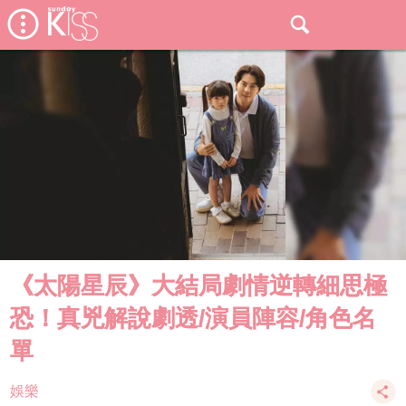
《太陽星辰》大結局劇情逆轉細思極
恐！真兇解說劇透/演員陣容/角色名
單
娛樂