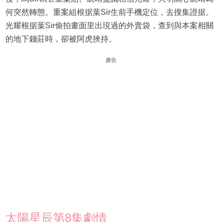
何突然轉態。重案組根据葉Sir生前手機定位，去搜集證据。
光耀根据葉Sir偷拍畫面里出現過的外賣袋，查到與本案相關
的地下錢莊時，卻被阿虎挾持。
廣告
太陽星辰第8集劇情