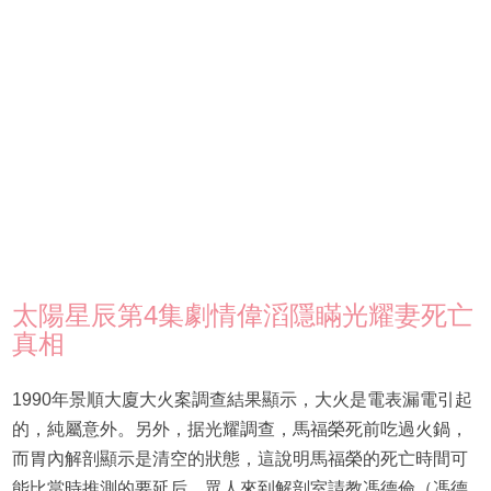
太陽星辰第4集劇情偉滔隱瞞光耀妻死亡
真相
1990年景順大廈大火案調查結果顯示，大火是電表漏電引起
的，純屬意外。另外，据光耀調查，馬福榮死前吃過火鍋，
而胃內解剖顯示是清空的狀態，這說明馬福榮的死亡時間可
能比當時推測的要延后。眾人來到解剖室請教馮德倫（馮德