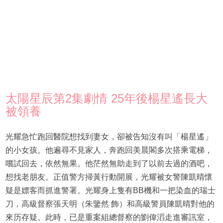
太陽星辰第2集劇情 25年後楊星遙長大
被領養
光耀急忙跑回醫院想找到妻女，卻被告知沒有叫「楊星遙」
的小女孩。他遍尋不見家人，奔跑回美晨閣多次搭乘電梯，
嚐試回去，依然無果。他茫然無助走到了以前去過的酒吧，
想找老朋友。正值警方掃黃行動開展，光耀被女警陳凱晴懷
疑是嫖客而抓進警署。光耀身上隻有BB機和一把染血的瑞士
刀，高級督察張天明（朱鑒然 飾）和高級警員陳凱晴對他的
來历存疑。此時，已是重案組總督察的劉偉滔走進審訊室，