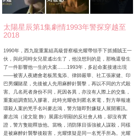
太陽星辰第1集劇情1993年警探穿越至
2018
1990年，西九龍重案組高級督察楊光耀帶領手下抓捕賊王一
伙，與此同時女兒星遙出生了，他沒想到的是，那晚還發生
了一件影響他一生的大案……1993年，多起命案接連出現
——被害人夜總會老板黑鬼添、律師嚴華、社工張家健、印
巴男爛賭星，先後被人先用麻醉針襲擊，再以不同的方式殺
害。几名死者身份不同，死因各異，亦沒有人際上的交集，
重案組調查陷入膠著。此時光耀收到匿名來電，對方舉報連
環殺人案的兇手名叫麥志鴻，警方隨即對嫌疑人展開審訊。
麥志鴻（淩文龍 飾）展露出明顯的反社會人格，卻沒有實
證，警方隻能釋放他。當晚，消防隊目張強被人謀殺，同樣
是被麻醉針襲擊後殺害，光耀懷疑是同一名兇手所為。光耀