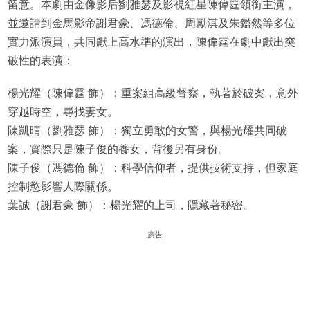
留意。本劇由金像影后劉雅瑟及影視紅星陳偉霆領銜主演，
並邀請到金馬影帝謝君豪、馮德倫、周勵淇及朱鑑然等多位
實力派演員，共同獻上高水準的演出，陳偉霆在劇中獻出突
破性的表演：
楊光耀（陳偉霆 飾）：重案組高級督察，執著於破案，意外
穿越時空，尋找妻女。
陳凱晴（劉雅瑟 飾）：獨立勇敢的女警，與楊光耀共同破
案，實際只是陳子俊的養女，背後另有身份。
陳子俊（馮德倫 飾）：科學信仰者，提供技術支持，但家庭
控制慾影響人際關係。
葉誠（謝君豪 飾）：楊光耀的上司，隱藏著秘密。
廣告