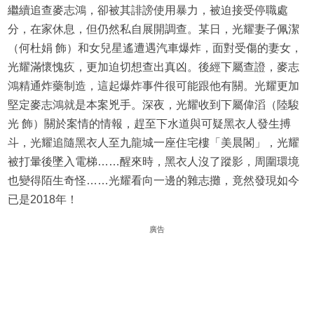
繼續追查麥志鴻，卻被其誹謗使用暴力，被迫接受停職處
分，在家休息，但仍然私自展開調查。某日，光耀妻子佩潔
（何杜娟 飾）和女兒星遙遭遇汽車爆炸，面對受傷的妻女，
光耀滿懷愧疚，更加迫切想查出真凶。後經下屬查證，麥志
鴻精通炸藥制造，這起爆炸事件很可能跟他有關。光耀更加
堅定麥志鴻就是本案兇手。深夜，光耀收到下屬偉滔（陸駿
光 飾）關於案情的情報，趕至下水道與可疑黑衣人發生搏
斗，光耀追隨黑衣人至九龍城一座住宅樓「美晨閣」，光耀
被打暈後墜入電梯……醒來時，黑衣人沒了蹤影，周圍環境
也變得陌生奇怪……光耀看向一邊的雜志攤，竟然發現如今
已是2018年！
廣告