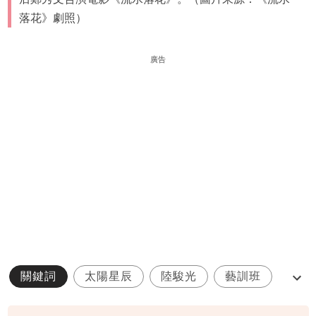
落花》劇照）
廣告
關鍵詞
太陽星辰
陸駿光
藝訓班
流水落花