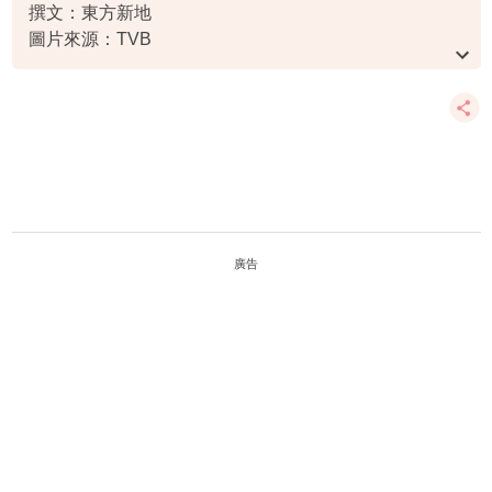
撰文：東方新地
圖片來源：TVB
資料或影片來源：
原文刊於新假期
廣告