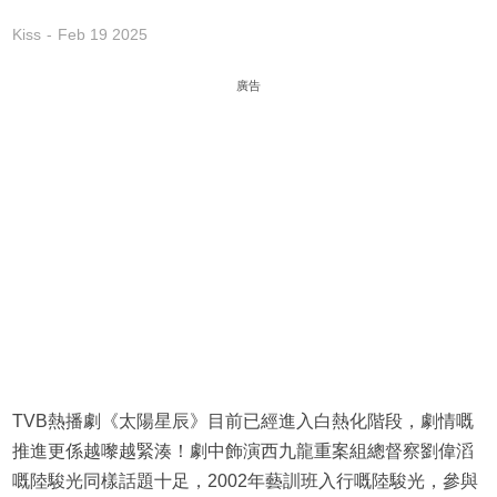
Kiss
Feb 19 2025
廣告
TVB熱播劇《太陽星辰》目前已經進入白熱化階段，劇情嘅
推進更係越嚟越緊湊！劇中飾演西九龍重案組總督察劉偉滔
嘅陸駿光同樣話題十足，2002年藝訓班入行嘅陸駿光，參與