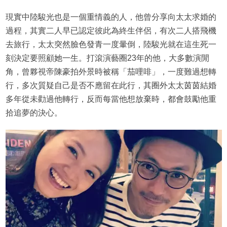
現實中陸駿光也是一個重情義的人，他曾分享向太太求婚的
過程，其實二人早已認定彼此為終生伴侶，有次二人搭飛機
去旅行，太太突然臉色發青一度暈倒，陸駿光就在這生死一
刻決定要照顧她一生。打滾演藝圈23年的他，大多數演閒
角，曾夥視帝陳豪拍外景時被稱「茄哩啡」，一度難過想轉
行，多次質疑自己是否不應留在此行，其圈外太太茵茵結婚
多年從未勸過他轉行，反而每當他想放棄時，都會鼓勵他重
拾追夢的決心。