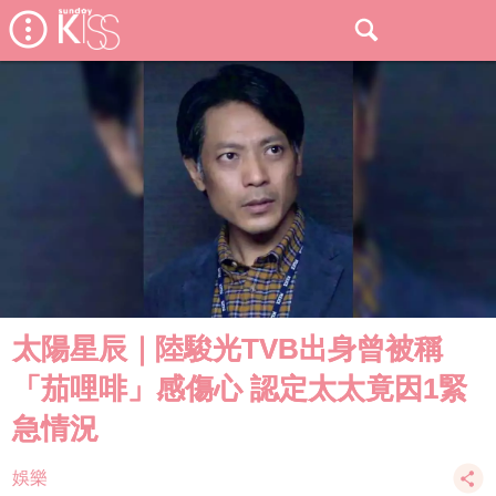
太陽星辰｜陸駿光TVB出身曾被稱
「茄哩啡」感傷心 認定太太竟因1緊
急情況
娛樂