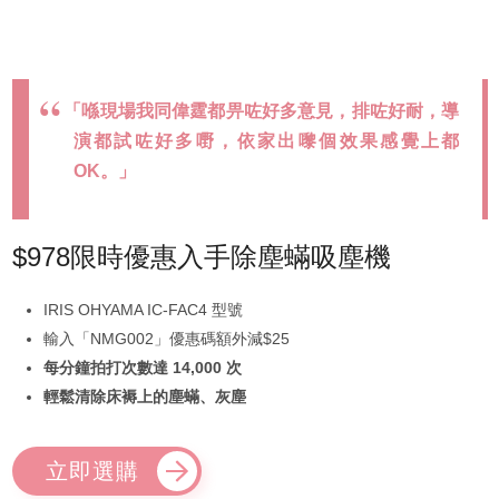
「喺現場我同偉霆都畀咗好多意見，排咗好耐，導
演都試咗好多嘢，依家出嚟個效果感覺上都
OK。」
$978限時優惠入手除塵蟎吸塵機
IRIS OHYAMA IC-FAC4 型號
輸入「NMG002」優惠碼額外減$25
每分鐘拍打次數達 14,000 次
輕鬆清除床褥上的塵蟎、灰塵
立即選購