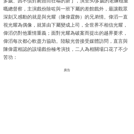
多歲、因不慣對屍體而狂嘔的新丁，演至50多歲的老練穩重
嘅總督察，主演戲份除咗與一班下屬的差館戲外，最讓觀眾
深刻又感動的就是與光耀（陳偉霆飾）的兄弟情。偉滔一直
視光耀為偶像，就算由下屬變成上司，全世界不相信光耀，
偉滔仍對他重情重義；面對光耀為破案而提出的越界要求，
偉滔每次都心軟盡力協助。陸駿光曾接受媒體訪問，直言與
陳偉霆相認的該場戲份極考演技，二人為相關場口花了不少
苦功：
廣告