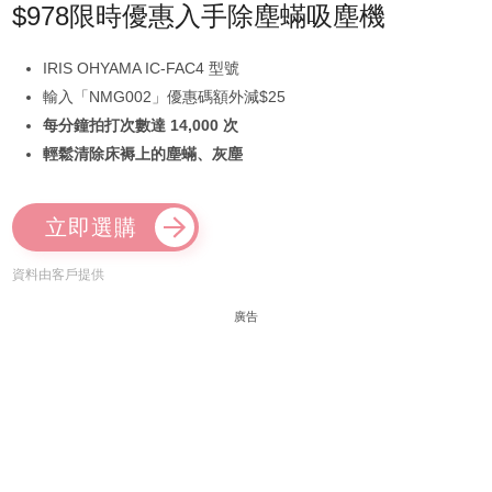
$978限時優惠入手除塵蟎吸塵機
IRIS OHYAMA IC-FAC4 型號
輸入「NMG002」優惠碼額外減$25
每分鐘拍打次數達 14,000 次
輕鬆清除床褥上的塵蟎、灰塵
立即選購
資料由客戶提供
廣告