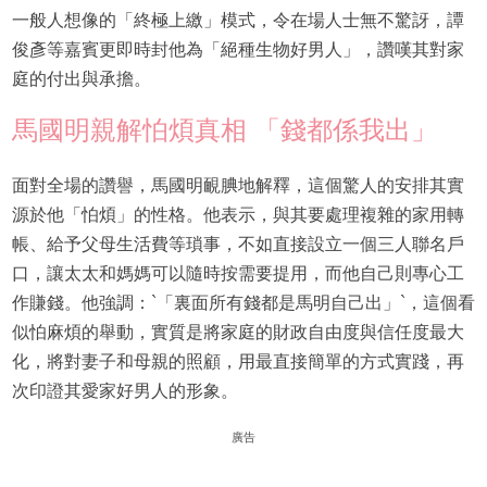
一般人想像的「終極上繳」模式，令在場人士無不驚訝，譚
俊彥等嘉賓更即時封他為「絕種生物好男人」，讚嘆其對家
庭的付出與承擔。
馬國明親解怕煩真相 「錢都係我出」
面對全場的讚譽，馬國明靦腆地解釋，這個驚人的安排其實
源於他「怕煩」的性格。他表示，與其要處理複雜的家用轉
帳、給予父母生活費等瑣事，不如直接設立一個三人聯名戶
口，讓太太和媽媽可以隨時按需要提用，而他自己則專心工
作賺錢。他強調：`「裏面所有錢都是馬明自己出」`，這個看
似怕麻煩的舉動，實質是將家庭的財政自由度與信任度最大
化，將對妻子和母親的照顧，用最直接簡單的方式實踐，再
次印證其愛家好男人的形象。
廣告