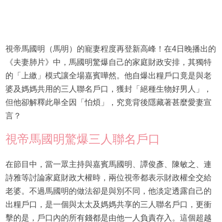
視帝馬國明（馬明）的寵妻程度再登新高峰！在4日晚播出的
《夫妻肺片》中，馬國明驚爆自己的家庭財政安排，其獨特
的「上繳」模式讓全場嘉賓嘩然。他自爆出糧戶口竟是與老
婆及媽媽共用的三人聯名戶口，獲封「絕種生物好男人」，
但他卻解釋此舉全因「怕煩」，究竟背後隱藏著甚麼愛妻宣
言？
視帝馬國明驚爆三人聯名戶口
在節目中，當一眾主持與嘉賓馬國明、譚俊彥、陳敏之、連
詩雅等討論家庭財政大權時，兩位視帝都表示財政權全交給
老婆。不過馬國明的做法卻是與別不同，他淡定透露自己的
出糧戶口，是一個與太太及媽媽共享的三人聯名戶口，更衝
擊的是，戶口內的所有錢都是由他一人負責存入。這個超越