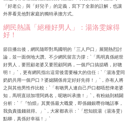
「好老公」與「好兒子」的定義，寫下了全新的註解，也讓
外界看見他對家庭的獨特承擔方式。
網民熱議「絕種好男人」：湯洛雯嫁得
好！
節目播出後，網民隨即對馬國明的「三人戶口」展開熱烈討
論，並一面倒地大讚。不少網民留言力撐：`「馬明真係絕世
好男人，要照顧老婆又要照顧阿媽，一個戶口搞掂晒，好聰
明！」`，更有網民指出這背後需要極大的信任：`「湯洛雯同
奶奶共用一個戶口？婆媳關係肯定好好先得！」`，亦有人將
之與其他男性作比較：`「有啲男人連自己戶口都唔想俾老婆
知，馬明直頭加埋阿媽名，呢啲叫承擔！」`，有粉絲則精闢
分析：`「『怕煩』其實係最大嘅愛，即係錢銀嘢你哋話事，
我負責搵錢就得。」`，大家都表示：`「想知靚湯（湯洛雯）
點睇，真係好幸福！」`