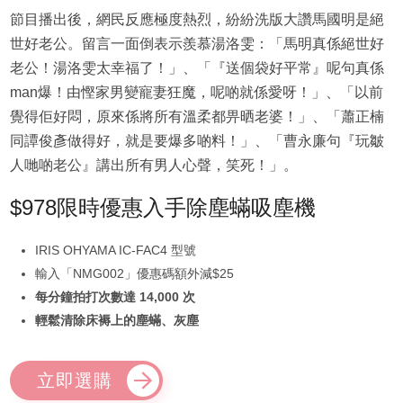
節目播出後，網民反應極度熱烈，紛紛洗版大讚馬國明是絕
世好老公。留言一面倒表示羨慕湯洛雯：「馬明真係絕世好
老公！湯洛雯太幸福了！」、「『送個袋好平常』呢句真係
man爆！由慳家男變寵妻狂魔，呢啲就係愛呀！」、「以前
覺得佢好悶，原來係將所有溫柔都畀晒老婆！」、「蕭正楠
同譚俊彥做得好，就是要爆多啲料！」、「曹永廉句『玩皺
人哋啲老公』講出所有男人心聲，笑死！」。
$978限時優惠入手除塵蟎吸塵機
IRIS OHYAMA IC-FAC4 型號
輸入「NMG002」優惠碼額外減$25
每分鐘拍打次數達 14,000 次
輕鬆清除床褥上的塵蟎、灰塵
立即選購