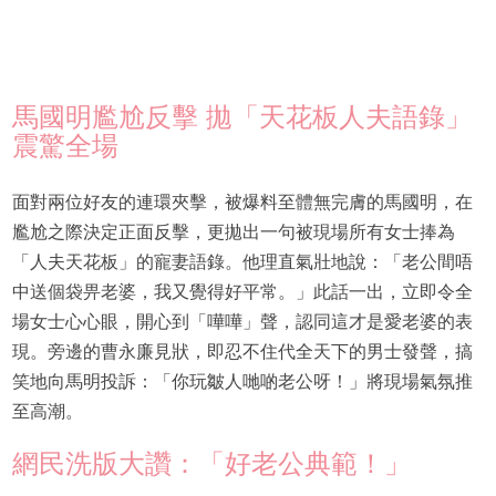
馬國明尷尬反擊 拋「天花板人夫語錄」
震驚全場
面對兩位好友的連環夾擊，被爆料至體無完膚的馬國明，在
尷尬之際決定正面反擊，更拋出一句被現場所有女士捧為
「人夫天花板」的寵妻語錄。他理直氣壯地說：「老公間唔
中送個袋畀老婆，我又覺得好平常。」此話一出，立即令全
場女士心心眼，開心到「嘩嘩」聲，認同這才是愛老婆的表
現。旁邊的曹永廉見狀，即忍不住代全天下的男士發聲，搞
笑地向馬明投訴：「你玩皺人哋啲老公呀！」將現場氣氛推
至高潮。
網民洗版大讚：「好老公典範！」