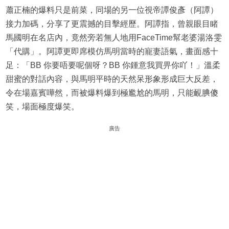
蕭正楠的爆料只是前菜，同場的另一位視帝譚俊彥（阿譚）
接力加碼，分享了更震撼的目擊經歷。阿譚指，曾親眼目睹
馬國明在名店內，竟然旁若無人地用FaceTime幫老婆湯洛雯
「代購」。阿譚更即席模仿馬明當時的寵妻語氣，畫面感十
足：「BB 你要唔要呢個呀？BB 你鍾意我買畀你吖！」溫柔
甜蜜的對話內容，與馬明平時的天然呆形象形成巨大反差，
令在場嘉賓嘩然，而被爆料爆到極尷尬的馬明，只能靦腆傻
笑，場面極度爆笑。
廣告