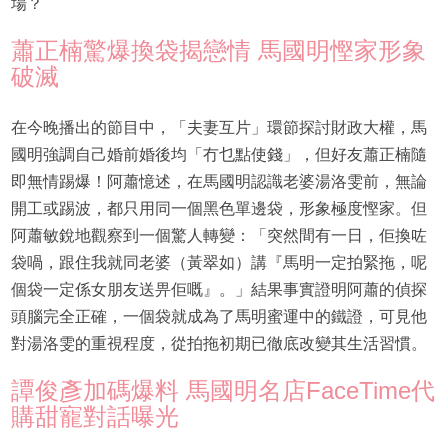
場？
蕭正楠驚爆換袋揭戀情 馬國明慳家形象
破滅
在今晚播出的節目中，「夫妻互片」環節探討財政大權，馬
國明強調自己婚前婚後均「冇乜點使錢」，但好友蕭正楠隨
即無情踢爆！阿蕭憶述，在馬國明認識老婆湯洛雯前，無論
開工或踢波，都只用同一個黑色單邊袋，形象極度慳家。但
阿蕭敏銳地觀察到一個驚人轉變：「突然間有一日，佢換咗
袋喎，跟住我就同老婆（黃翠如）講『馬明一定拍緊拖，呢
個袋一定係女朋友送畀佢嘅』。」結果事實證明阿蕭的偵探
頭腦完全正確，一個袋就成為了馬明蜜運中的鐵證，可見他
對湯洛雯的重視程度，從拍拖初期已徹底改變其生活習慣。
譚俊彥加碼爆料 馬國明名店FaceTime代
購甜寵對話曝光