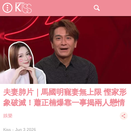
夫妻肺片｜馬國明寵妻無上限 慳家形
象破滅！蕭正楠爆靠一事揭兩人戀情
娛樂
Kiss
Jun 3 2026