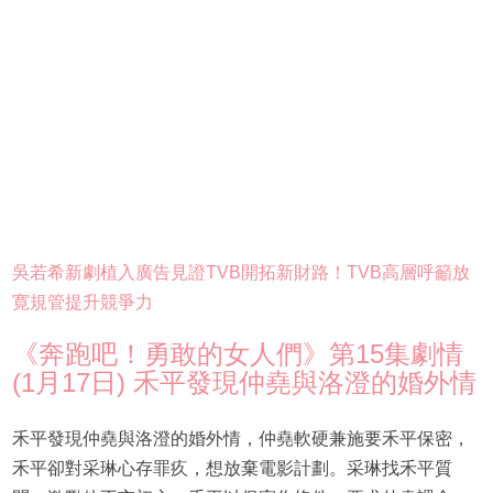
吳若希新劇植入廣告見證TVB開拓新財路！TVB高層呼籲放
寛規管提升競爭力
《奔跑吧！勇敢的女人們》第15集劇情
(1月17日) 禾平發現仲堯與洛澄的婚外情
禾平發現仲堯與洛澄的婚外情，仲堯軟硬兼施要禾平保密，
禾平卻對采琳心存罪疚，想放棄電影計劃。采琳找禾平質