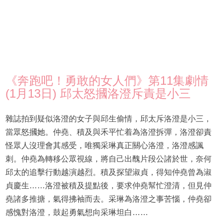
《奔跑吧！勇敢的女人們》第11集劇情
(1月13日) 邱太怒摑洛澄斥責是小三
雜誌拍到疑似洛澄的女子與邱生偷情，邱太斥洛澄是小三，
當眾怒摑她。仲堯、積及與禾平忙着為洛澄拆彈，洛澄卻責
怪眾人沒理會其感受，唯獨采琳真正關心洛澄，洛澄感諷
刺。仲堯為轉移公眾視線，將自己出醜片段公諸於世，奈何
邱太的追擊行動越演越烈。積及探望淑貞，得知仲堯曾為淑
貞慶生……洛澄被積及提點後，要求仲堯幫忙澄清，但見仲
堯諸多推搪，氣得拂袖而去。采琳為洛澄之事苦惱，仲堯卻
感愧對洛澄，鼓起勇氣想向采琳坦白……