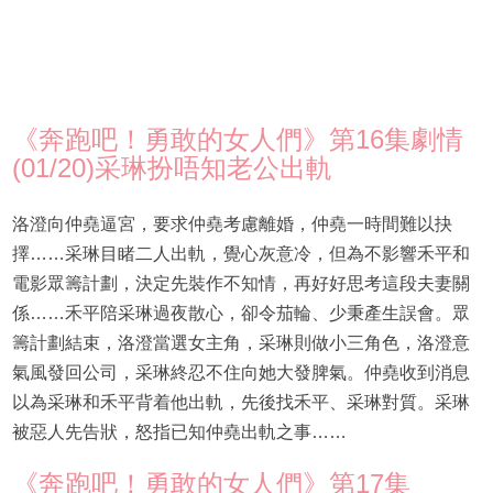
《奔跑吧！勇敢的女人們》第16集劇情
(01/20)采琳扮唔知老公出軌
洛澄向仲堯逼宮，要求仲堯考慮離婚，仲堯一時間難以抉
擇……采琳目睹二人出軌，覺心灰意冷，但為不影響禾平和
電影眾籌計劃，決定先裝作不知情，再好好思考這段夫妻關
係……禾平陪采琳過夜散心，卻令茄輪、少秉產生誤會。眾
籌計劃結束，洛澄當選女主角，采琳則做小三角色，洛澄意
氣風發回公司，采琳終忍不住向她大發脾氣。仲堯收到消息
以為采琳和禾平背着他出軌，先後找禾平、采琳對質。采琳
被惡人先告狀，怒指已知仲堯出軌之事……
《奔跑吧！勇敢的女人們》第17集