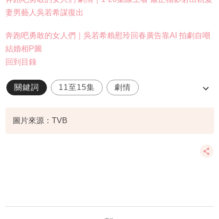
妻男藝人吳若希謀復出
奔跑吧勇敢的女人們｜吳若希賴慰玲回春廣告靠AI 拍劇自嘲
結婚相P圖
回到目錄
關鍵詞
11至15集
劇情
奔跑吧勇敢的女人們
圖片來源：TVB