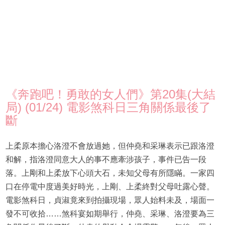
《奔跑吧！勇敢的女人們》第20集(大結
局) (01/24) 電影煞科日三角關係最後了
斷
上柔原本擔心洛澄不會放過她，但仲堯和采琳表示已跟洛澄
和解，指洛澄同意大人的事不應牽涉孩子，事件已告一段
落。上剛和上柔放下心頭大石，未知父母有所隱瞞。一家四
口在停電中度過美好時光，上剛、上柔終對父母吐露心聲。
電影煞科日，貞淑竟來到拍攝現場，眾人始料未及，場面一
發不可收拾……煞科宴如期舉行，仲堯、采琳、洛澄要為三