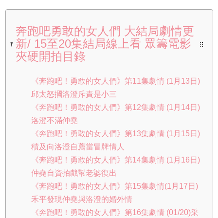
奔跑吧勇敢的女人們 大結局劇情更
新/ 15至20集結局線上看 眾籌電影
夾硬開拍目錄
《奔跑吧！勇敢的女人們》第11集劇情 (1月13日)
邱太怒摑洛澄斥責是小三
《奔跑吧！勇敢的女人們》第12集劇情 (1月14日)
洛澄不滿仲堯
《奔跑吧！勇敢的女人們》第13集劇情 (1月15日)
積及向洛澄自薦當冒牌情人
《奔跑吧！勇敢的女人們》第14集劇情 (1月16日)
仲堯自資拍戲幫老婆復出
《奔跑吧！勇敢的女人們》第15集劇情(1月17日)
禾平發現仲堯與洛澄的婚外情
《奔跑吧！勇敢的女人們》第16集劇情 (01/20)采