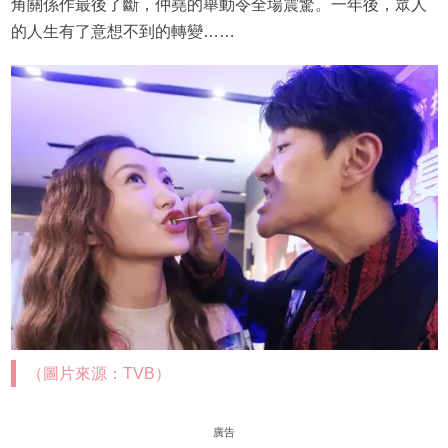
角關係作最後了斷，仲堯的舉動令全場震驚。一年後，眾人
的人生有了意想不到的轉變……
（圖片來源：TVB）
廣告