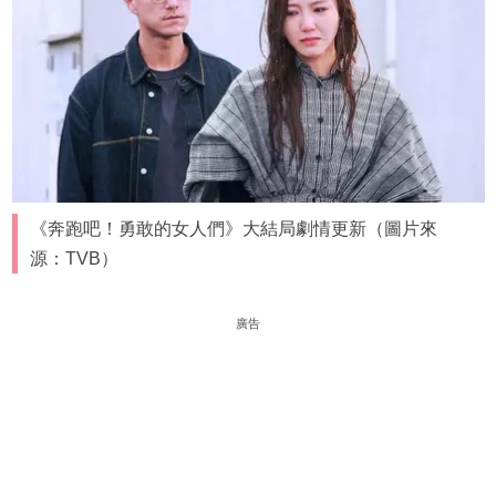
《奔跑吧！勇敢的女人們》大結局劇情更新（圖片來
源：TVB）
廣告