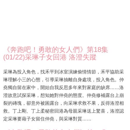
《奔跑吧！勇敢的女人們》第18集
(01/22)采琳子女回港 洛澄失蹤
采琳為投入角色，找禾平到冰室演練偷情情節，禾平協助采
琳理解小三的心態，引導采琳抽離自身處境，投入角色。仲
堯獨自留在家中，開始自我反思多年來對家庭的缺席……洛
澄故意試探采琳，想知她對仲堯的態度。仲堯修補露台上崩
裂的磚塊，卻意外被困露台，向采琳求救不果，反得洛澄相
救。丁上剛、丁上柔秘密回港為母親采琳送上驚喜，洛澄認
定采琳要藉子女留住仲堯，與采琳對質……