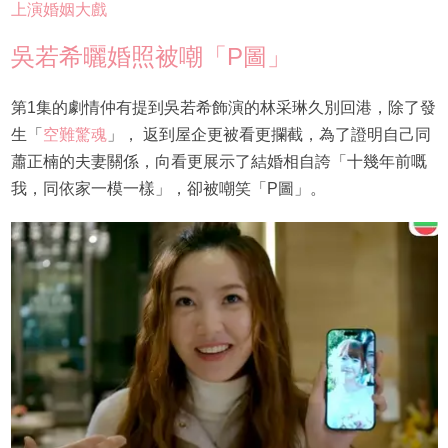
上演婚姻大戲
吳若希曬婚照被嘲「P圖」
第1集的劇情仲有提到吳若希飾演的林采琳久別回港，除了發
生「
空難驚魂
」， 返到屋企更被看更攔截，為了證明自己同
蕭正楠的夫妻關係，向看更展示了結婚相自誇「十幾年前嘅
我，同依家一模一樣」，卻被嘲笑「P圖」。