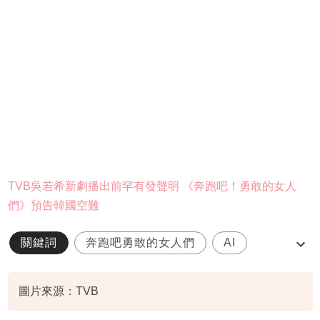
TVB吳若希新劇播出前罕有發聲明 《奔跑吧！勇敢的女人
們》預告韓國空難
關鍵詞
奔跑吧勇敢的女人們
AI
吳若希
賴慰玲
圖片來源：TVB