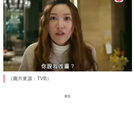
（圖片來源：TVB）
廣告