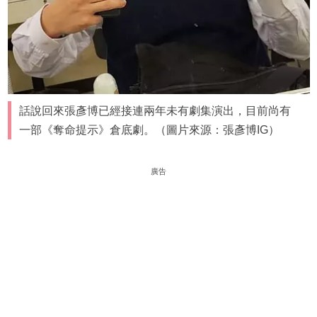
話說回來張彥博已經接連兩年未有劇集演出，目前尚有
一部《奪命提示》倉底劇。（圖片來源：張彥博IG）
廣告