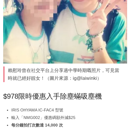
賴慰玲曾在社交平台上分享過中學時期嘅照片，可見當
時就已經好靚女！（圖片來源：ig@laiwinki）
$978限時優惠入手除塵蟎吸塵機
IRIS OHYAMA IC-FAC4 型號
輸入「NMG002」優惠碼額外減$25
每分鐘拍打次數達 14,000 次