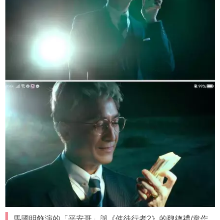
馬國明飾演的「平安哥」與《使徒行者2》的魏德禮/韋作