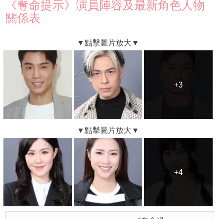
《奪命提示》演員陣容及最新角色人物
關係表
+3
+3
+4
+4