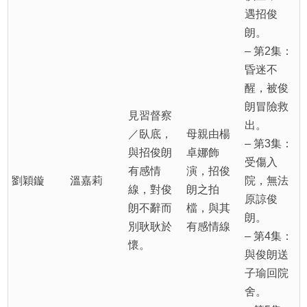
遇招俊
朗。
– 第2集：
昏迷不
醒，被俊
朗冒險救
見習督察
出。
／臥底，
母親由楊
– 第3集：
與招俊朗
卓娜飾
受傷入
有感情
演，招俊
劉穎鏇
溫嘉莉
院，無法
線，對俊
朗之拍
原諒俊
朗不辭而
檔，與其
朗。
別耿耿於
有感情線
– 第4集：
懷。
與俊朗送
子瑜回院
舍。