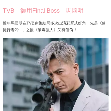
TVB「御用Final Boss」馬國明
近年馬國明在TVB劇集結局多次出演彩蛋式奸角，先是《使
徒行者2》 ，之後《破毒強人》又有佢份！