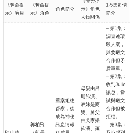
《奪命提
《奪命提
《奪命提
1-5集劇情
角色簡介
示》角色
示》演員
示》角色
簡介
人物關係
– 第1集：
調查連環
殺人案，
與姜曦文
合作但矛
盾重重。
– 第2集：
收到Julie
母親由呂
訊息，嘗
珊飾演、
重案組總
試與曦文
表妹是商
督察，後
合作但被
雙、舅父
成為神秘
拒絕。
由吳家樂
郭柏飛
訊息情報
– 第3集：
飾演、羅
陳山聰
（郭長
科成員，
及時趕到