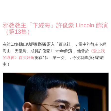
邪教教主「卞經海」許俊豪 Lincoln 飾演
（第13集）
在第13集陳山聰同劉穎鏇潛入「百歲社」，當中的教主卞經
海由「天堂鳥」成員許俊豪 Lincoln飾演 ，他曾於
《愛上我
的衰神》首演奸角
挑戰4個「第一次」，今次就飾演邪教教
主！