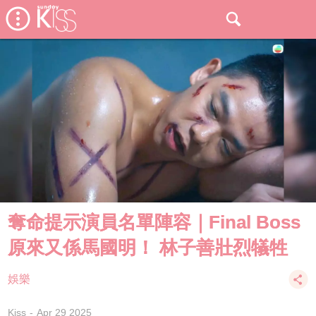
奪命提示演員名單陣容｜Final Boss
原來又係馬國明！ 林子善壯烈犠牲
娛樂
Kiss
Apr 29 2025