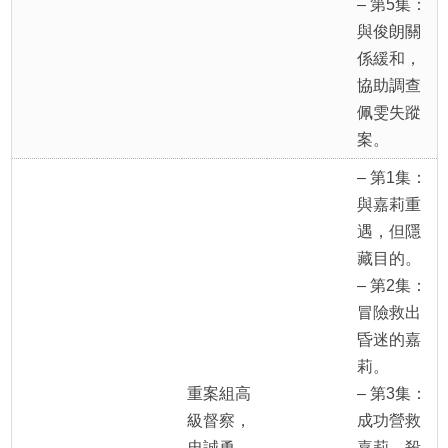
– 第5集：
與俊朗關
係緩和，
協助調查
佩雯失蹤
案。
– 第1集：
與嘉莉重
遇，但隱
藏目的。
– 第2集：
冒險救出
昏迷的嘉
莉。
重案組高
– 第3集：
級督察，
成功營救
忠誠勇
嘉莉，殺