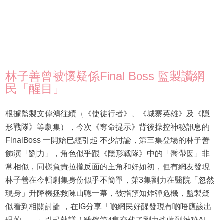
林子善曾被懷疑係Final Boss 監製讚網
民「醒目」
根據監製文偉鴻往績（《使徒行者》、《城寨英雄》及《隱
形戰隊》等劇集），今次《奪命提示》背後操控神秘訊息的
FinalBoss 一開始已經引起 不少討論，第三集登場的林子善
飾演「劉力」，角色似乎跟《隱形戰隊》中的「喬帶囡」非
常相似，同樣負責拉攏反面的主角和好如初，但有網友發現
林子善在今輯劇集身份似乎不簡單，第3集劉力在醫院「忽然
現身」升降機拯救陳山聰一幕，被指預知炸彈危機，監製疑
似看到相關討論 ，在IG分享「啲網民好醒發現有啲唔應該出
現的⋯⋯」引起熱議！雖然第4集交代了劉力也收到神秘AI