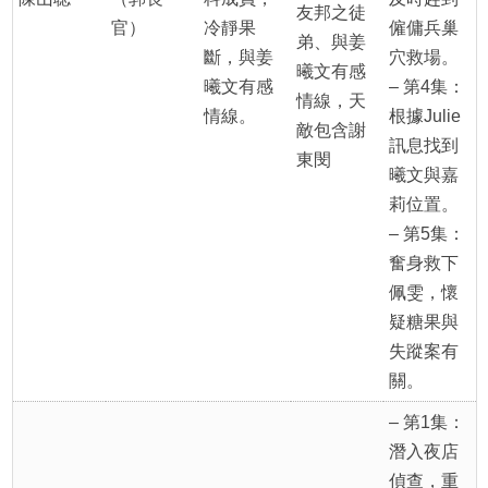
友邦之徒
官）
冷靜果
僱傭兵巢
弟、與姜
斷，與姜
穴救場。
曦文有感
曦文有感
– 第4集：
情線，天
情線。
根據Julie
敵包含謝
訊息找到
東閔
曦文與嘉
莉位置。
– 第5集：
奮身救下
佩雯，懷
疑糖果與
失蹤案有
關。
– 第1集：
潛入夜店
偵查，重