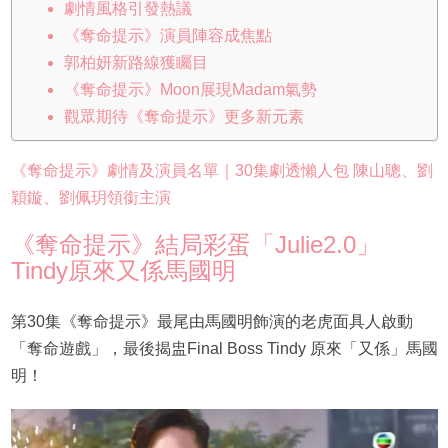
劇情風格引發熱議
《奪命提示》演員陣容成焦點
郭柏妍新路線獲矚目
《奪命提示》Moon展現Madam氣勢
觀眾期待《奪命提示》更多新元素
《奪命提示》劇情及演員名單｜30集劇透懶人包 陳山聰、劉
穎鏇、劉佩玥領銜主演
《奪命提示》結局彩蛋「Julie2.0」
Tindy原來又係馬國明
第30集《奪命提示》最尾由馬國明飾演的老虎面具人啟動
「奪命遊戲」，最後揭盅Final Boss Tindy 原來「又係」馬國
明！