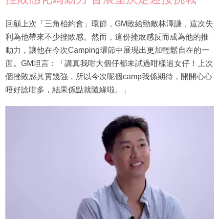
回顧上次「三角枱約會」環節，GM敗給勁敵林澤謙，這次失
利為他帶來不少挫敗感。然而，這份挫敗感反而成為他的推
動力，讓他在今次Camping環節中展現出更加輕鬆自在的一
面。GM坦言：「講真我咁大個仔都未試過咁樣追女仔！上次
個挫敗感其實幾強，所以今次呢個camp我係期待，開開心心
唔好諗咁多，結果係點就隨緣啦。」