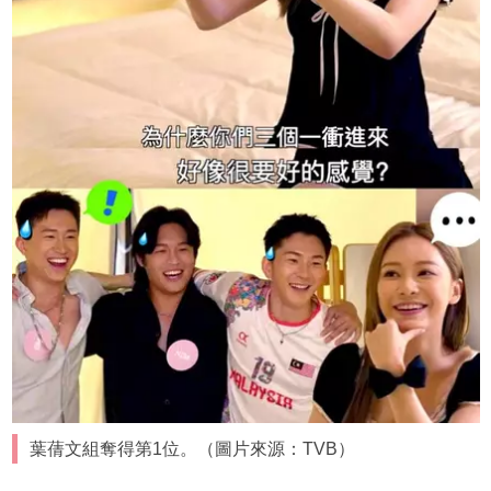
葉蒨文組奪得第1位。（圖片來源：TVB）