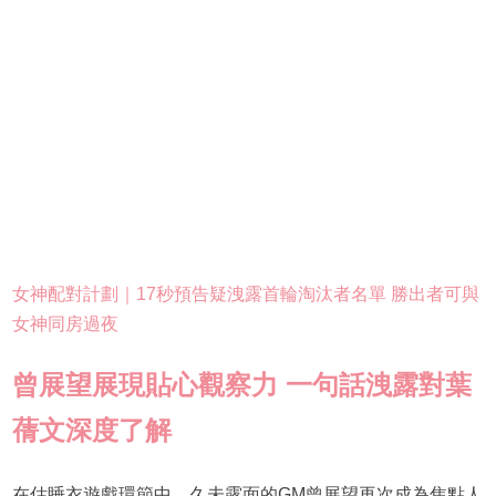
女神配對計劃｜17秒預告疑洩露首輪淘汰者名單 勝出者可與
女神同房過夜
曾展望展現貼心觀察力 一句話洩露對葉
蒨文深度了解
在估睡衣遊戲環節中，久未露面的GM曾展望再次成為焦點人