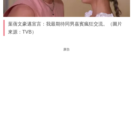
葉蒨文豪邁宣言：我最期待同男嘉賓瘋狂交流。（圖片
來源：TVB）
廣告