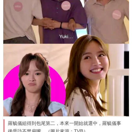
羅毓儀組得到包尾第二，本來一開始就選中，羅毓儀事
後受訪不禁扁嘴。（圖片來源：TVB）