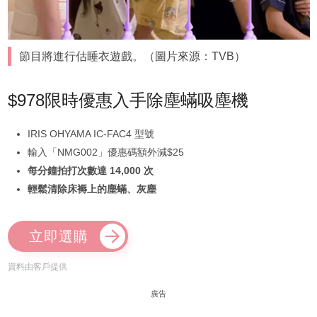
節目將進行估睡衣遊戲。（圖片來源：TVB）
$978限時優惠入手除塵蟎吸塵機
IRIS OHYAMA IC-FAC4 型號
輸入「NMG002」優惠碼額外減$25
每分鐘拍打次數達 14,000 次
輕鬆清除床褥上的塵蟎、灰塵
立即選購
資料由客戶提供
廣告