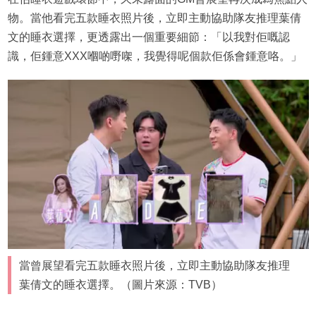
物。當他看完五款睡衣照片後，立即主動協助隊友推理葉倩
文的睡衣選擇，更透露出一個重要細節：「以我對佢嘅認
識，佢鍾意XXX嗰啲嘢㗎，我覺得呢個款佢係會鍾意咯。」
當曾展望看完五款睡衣照片後，立即主動協助隊友推理
葉倩文的睡衣選擇。（圖片來源：TVB）