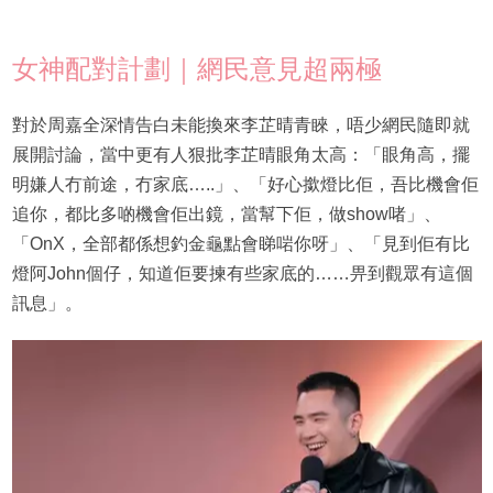
女神配對計劃｜網民意見超兩極
對於周嘉全深情告白未能換來李芷晴青睞，唔少網民隨即就
展開討論，當中更有人狠批李芷晴眼角太高：「眼角高，擺
明嫌人冇前途，冇家底…..」、「好心撳燈比佢，吾比機會佢
追你，都比多啲機會佢出鏡，當幫下佢，做show啫」、
「OnX，全部都係想釣金龜點會睇啱你呀」、「見到佢有比
燈阿John個仔，知道佢要揀有些家底的……畀到觀眾有這個
訊息」。