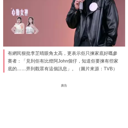
有網民狠批李芷晴眼角太高，更表示佢只揀家底好嘅參
賽者：「見到佢有比燈阿John個仔，知道佢要揀有些家
底的……畀到觀眾有這個訊息」。（圖片來源：TVB）
廣告