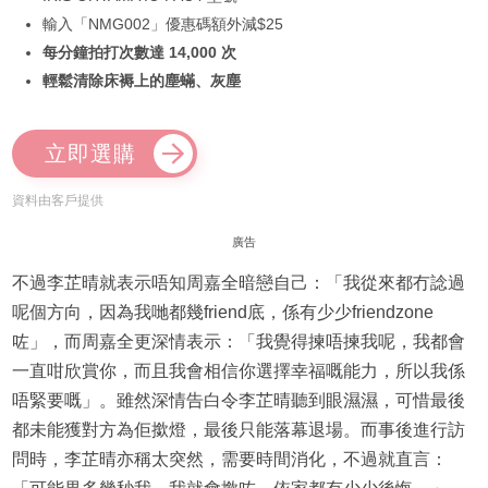
輸入「NMG002」優惠碼額外減$25
每分鐘拍打次數達 14,000 次
輕鬆清除床褥上的塵蟎、灰塵
立即選購
資料由客戶提供
廣告
不過李芷晴就表示唔知周嘉全暗戀自己：「我從來都冇諗過
呢個方向，因為我哋都幾friend底，係有少少friendzone
咗」，而周嘉全更深情表示：「我覺得揀唔揀我呢，我都會
一直咁欣賞你，而且我會相信你選擇幸福嘅能力，所以我係
唔緊要嘅」。雖然深情告白令李芷晴聽到眼濕濕，可惜最後
都未能獲對方為佢撳燈，最後只能落幕退場。而事後進行訪
問時，李芷晴亦稱太突然，需要時間消化，不過就直言：