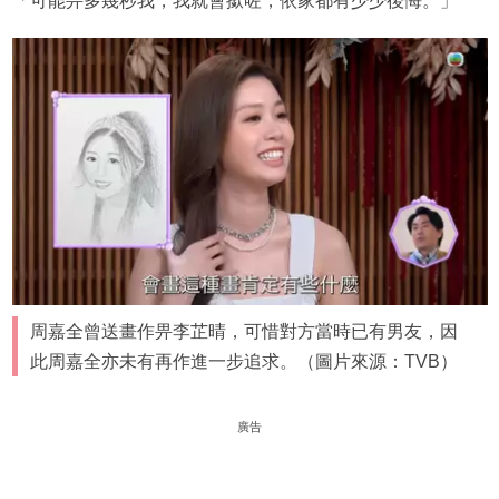
「可能畀多幾秒我，我就會撳咗，依家都有少少後悔。」
周嘉全曾送畫作畀李芷晴，可惜對方當時已有男友，因
此周嘉全亦未有再作進一步追求。（圖片來源：TVB）
廣告