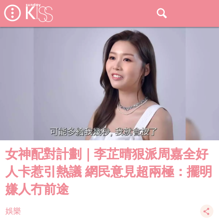
女神配對計劃｜李芷晴狠派周嘉全好
人卡惹引熱議 網民意見超兩極：擺明
嫌人冇前途
娛樂