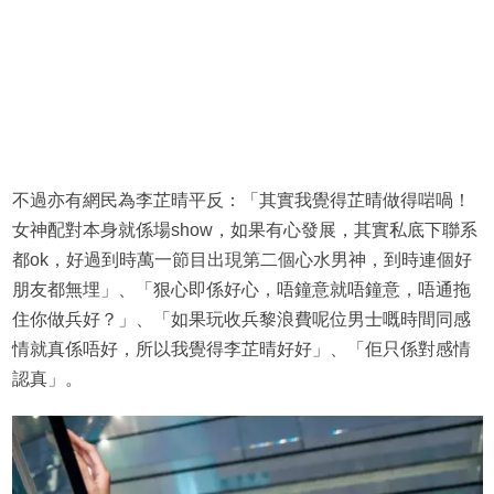
不過亦有網民為李芷晴平反：「其實我覺得芷晴做得啱喎！
女神配對本身就係場show，如果有心發展，其實私底下聯系
都ok，好過到時萬一節目出現第二個心水男神，到時連個好
朋友都無埋」、「狠心即係好心，唔鐘意就唔鐘意，唔通拖
住你做兵好？」、「如果玩收兵黎浪費呢位男士嘅時間同感
情就真係唔好，所以我覺得李芷晴好好」、「佢只係對感情
認真」。