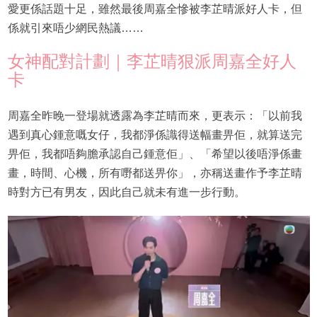
愛更係話題十足，雖然最後周嘉全慘被李芷晴派好人卡，但
係就引來唔少網民熱議……
女神配對計劃｜李芷晴狠派周嘉全好人
卡
周嘉全昨晚一登場就透露為李芷晴而來，更表示：「以前我
遇到真心鍾意嘅女仔，我都淨係識得送幅畫畀佢，就算送完
畀佢，我都唔夠膽承認自己鍾意佢」、「希望以後唔淨係畫
畫，時間、心機，所有嘢都送畀你」，亦稱送畫作予李芷晴
時對方已有男友，因此自己就未有進一步行動。