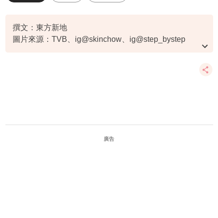
女神配對計劃
暗戀
撰文：東方新地
圖片來源：TVB、ig@skinchow、ig@step_bystep
資料或影片來源：
原文刊於新假期
廣告