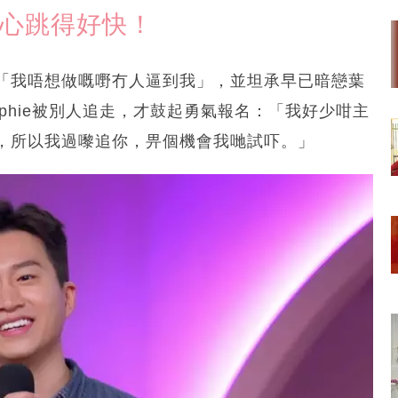
個心跳得好快！
「我唔想做嘅嘢冇人逼到我」，並坦承早已暗戀葉
phie被別人追走，才鼓起勇氣報名：「我好少咁主
，所以我過嚟追你，畀個機會我哋試吓。」