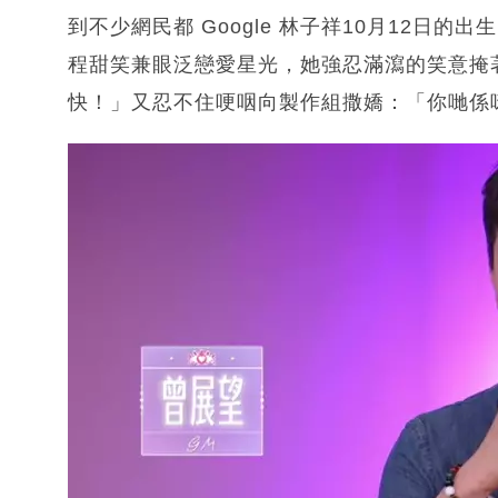
到不少網民都 Google 林子祥10月12日
程甜笑兼眼泛戀愛星光，她強忍滿瀉的笑意掩
快！」又忍不住哽咽向製作組撒嬌：「你哋係