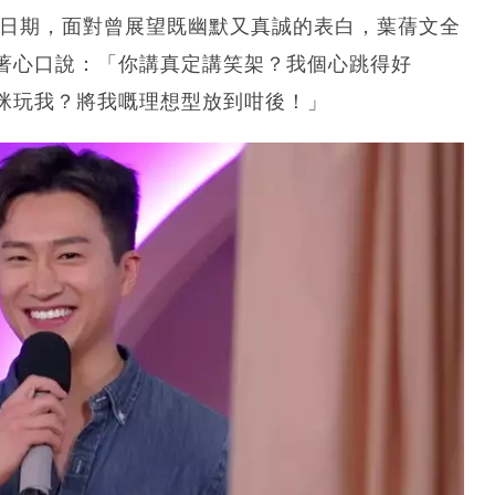
的出生日期，面對曾展望既幽默又真誠的表白，葉蒨文全
著心口說：「你講真定講笑架？我個心跳得好
咪玩我？將我嘅理想型放到咁後！」