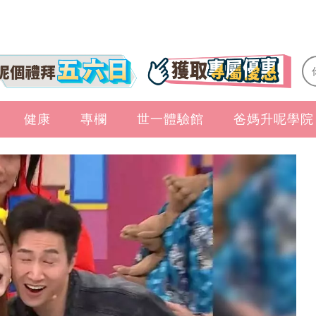
健康
專欄
世一體驗館
爸媽升呢學院