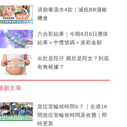
清胎毒湯水4款｜減低BB濕敏
機會
六合彩結果｜今期8月6日攪珠
結果＋中獎號碼＋派彩金額
尖肚是陀仔 圓肚是陀女？到底
有無根據？
最新文章
急症室輪候時間8.7 ｜全港18
間急症室輪侯時間及收費｜即
時更新