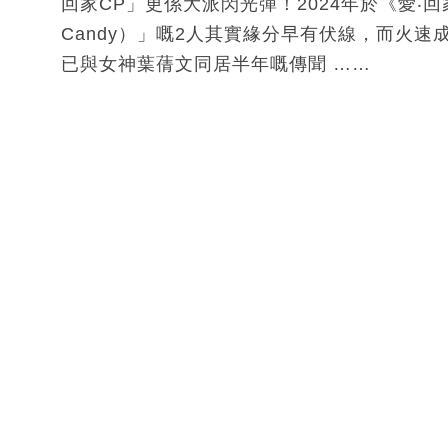
回家CP」更係大派閃光彈！2024年於《愛‧回家
Candy）」嘅2人其實緣分早有伏線，而火
已與女神葉蒨文同居半年嘅傳聞 ……