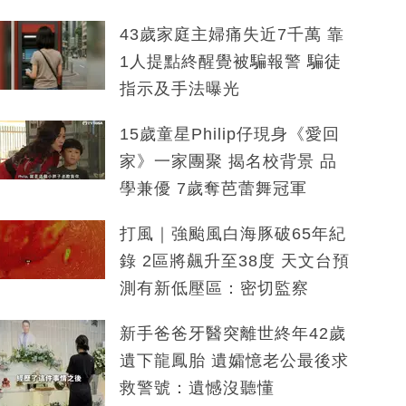
43歲家庭主婦痛失近7千萬 靠
1人提點終醒覺被騙報警 騙徒
指示及手法曝光
15歲童星Philip仔現身《愛回
家》一家團聚 揭名校背景 品
學兼優 7歲奪芭蕾舞冠軍
打風｜強颱風白海豚破65年紀
錄 2區將飆升至38度 天文台預
測有新低壓區：密切監察
新手爸爸牙醫突離世終年42歲
遺下龍鳳胎 遺孀憶老公最後求
救警號：遺憾沒聽懂