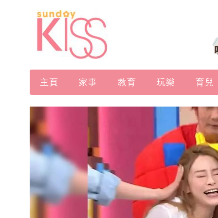
主頁
家事
教育
玩樂
育兒