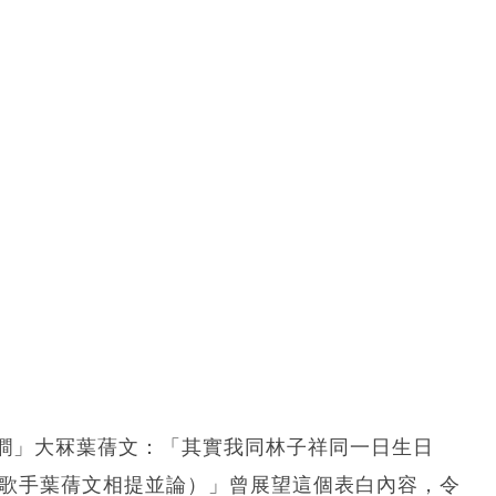
鐧」大冧葉蒨文：「其實我同林子祥同一日生日
常與歌手葉蒨文相提並論）」曾展望這個表白內容，令