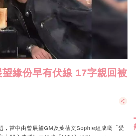
望緣份早有伏線 17字親回被
，當中由曾展望GM及葉蒨文Sophie組成嘅「愛