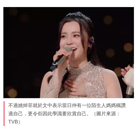
不過姚焯菲就於文中表示當日仲有一位陌生人媽媽稱讚
過自己，更令佢因此學識要欣賞自己。（圖片來源：
TVB）