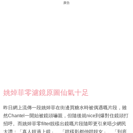
廣告
姚焯菲零濾鏡原圖仙氣十足
昨日網上流傳一段姚焯菲在街邊買糖水時被偶遇嘅片段，雖
然Chantel一開始被鏡頭嚇親，但隨後就nice到爆對住鏡頭打
招呼。而姚焯菲零filter靚樣出鏡嘅片段隨即更引來唔少網民
大讚：「真人靚過上鏡」、「咁樣影都仲咁靚女」、「到底