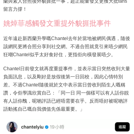
蘭與素人合照後外貌捱批一事，超正能量發文更獲大批fans
留言力撐！
姚焯菲感觸發文重提外貌捱批事件
近年遠赴新西蘭升學嘅Chantel去年於當地被網民偶遇，隨後
該網民更將合照分享到社交網。不過合照就竟引來唔少網民
狂嘲Chantel似乎太好食好住，更指佢向橫發展唔少。
Chantel日前發文就再度重提事件，並表示當日突然收到大量
負面訊息，以及剛好是放假後第一日回校，因此心情特別
差。不過Chantel隨後就於文中表示當日曾收到陌生人嘅稱
讚，令佢學識欣賞自己：「同一日 同一個樣可以有人話你靚
有人話你醜，呢啲評語已經唔需要在乎。反而唔好被呢啲評
語動搖自己嘅自我價值先係最重要。」