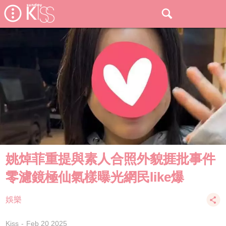
姚焯菲重提與素人合照外貌捱批事件
零濾鏡極仙氣樣曝光網民like爆
娛樂
Kiss
Feb 20 2025