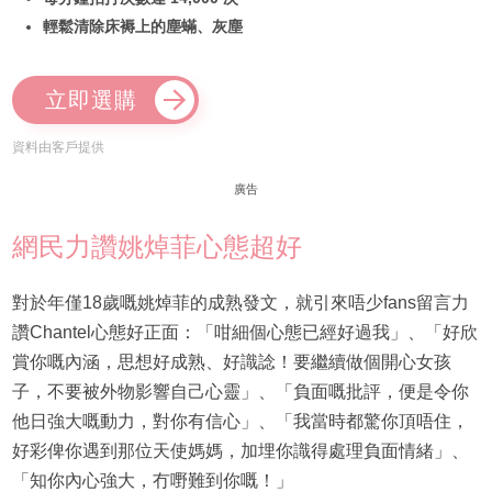
輕鬆清除床褥上的塵蟎、灰塵
立即選購
資料由客戶提供
廣告
網民力讚姚焯菲心態超好
對於年僅18歲嘅姚焯菲的成熟發文，就引來唔少fans留言力
讚Chantel心態好正面：「咁細個心態已經好過我」、「好欣
賞你嘅內涵，思想好成熟、好識諗！要繼續做個開心女孩
子，不要被外物影響自己心靈」、「負面嘅批評，便是令你
他日強大嘅動力，對你有信心」、「我當時都驚你頂唔住，
好彩俾你遇到那位天使媽媽，加埋你識得處理負面情緒」、
「知你內心強大，冇嘢難到你嘅！」