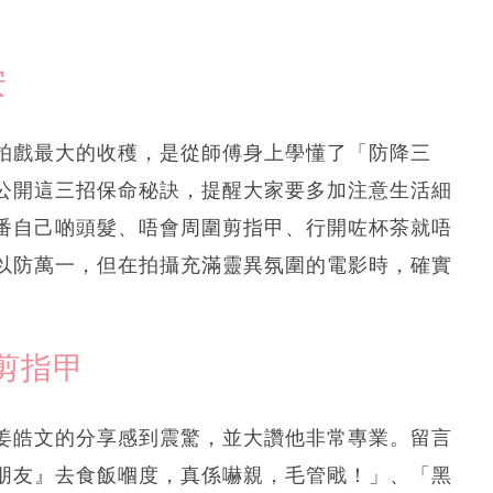
安
拍戲最大的收穫，是從師傅身上學懂了「防降三
公開這三招保命秘訣，提醒大家要多加注意生活細
番自己啲頭髮、唔會周圍剪指甲、行開咗杯茶就唔
以防萬一，但在拍攝充滿靈異氛圍的電影時，確實
剪指甲
姜皓文的分享感到震驚，並大讚他非常專業。留言
朋友』去食飯嗰度，真係嚇親，毛管戙！」、「黑