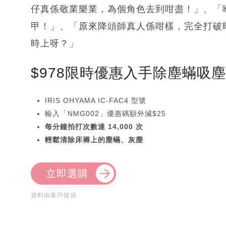
仔真係敬業樂業，為個角色去到咁盡！」、「
甲！」、「原來降頭師真人係咁樣，完全打破
時上呀？」
$978限時優惠入手除塵蟎吸
IRIS OHYAMA IC-FAC4 型號
輸入「NMG002」優惠碼額外減$25
每分鐘拍打次數達 14,000 次
輕鬆清除床褥上的塵蟎、灰塵
立即選購
資料由客戶提供