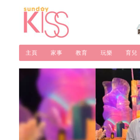
主頁
家事
教育
玩樂
育兒