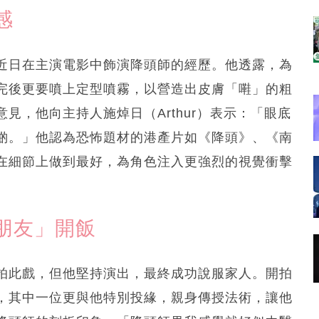
感
近日在主演電影中飾演降頭師的經歷。他透露，為
完後更要噴上定型噴霧，以營造出皮膚「嚡」的粗
見，他向主持人施焯日（Arthur）表示：「眼底
啲。」他認為恐怖題材的港產片如《降頭》、《南
在細節上做到最好，為角色注入更強烈的視覺衝擊
朋友」開飯
拍此戲，但他堅持演出，最終成功說服家人。開拍
，其中一位更與他特別投緣，親身傳授法術，讓他