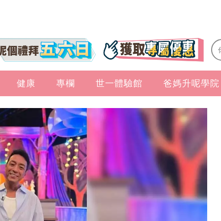
健康
專欄
世一體驗館
爸媽升呢學院