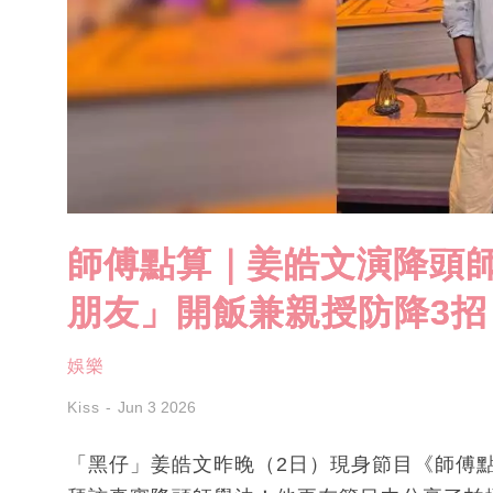
師傅點算｜姜皓文演降頭
朋友」開飯兼親授防降3招
娛樂
Kiss
Jun 3 2026
「黑仔」姜皓文昨晚（2日）現身節目《師傅