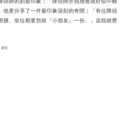
降頭師的刻板印象：「降頭師畀我感覺就好似中醫
」他更分享了一件最印象深刻的奇聞：「有位降頭
用膳、坐位都要預留『小朋友』一份。」這段經歷
廣告