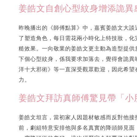
姜皓文自創心型紋身增添詭異
昨晚播出的《師傅點算》中，嘉賓姜皓文大談
了塑造角色，每日需花兩小時化上特技妝，化
糙效果。一向敬業的姜皓文更主動為造型提供意
下個心型紋身，係我要求加落去，覺得會詭異
洋十大邪術》等一直深受觀眾歡迎，因此希望
力。
姜皓文拜訪真師傅驚見帶「小
姜皓文坦言，當初家人因題材敏感而反對他接
前，劇組特意安排他與多名真實的降頭師見面