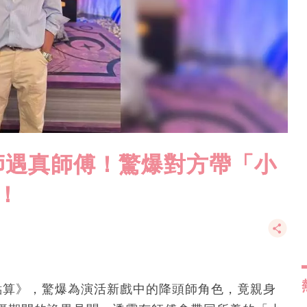
師遇真師傅！驚爆對方帶「小
！
點算》，驚爆為演活新戲中的降頭師角色，竟親身