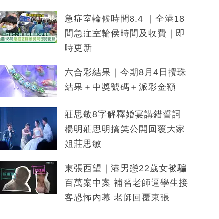
急症室輪候時間8.4 ｜全港18
間急症室輪侯時間及收費｜即
時更新
六合彩結果｜今期8月4日攪珠
結果＋中獎號碼＋派彩金額
莊思敏8字解釋婚宴講錯誓詞
楊明莊思明搞笑公開回覆大家
姐莊思敏
東張西望｜港男戀22歲女被騙
百萬案中案 補習老師逼學生接
客恐怖內幕 老師回覆東張