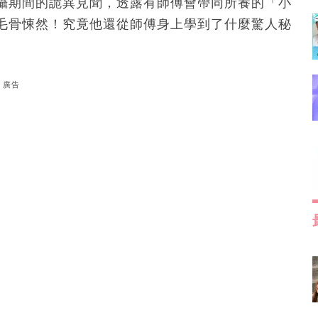
攝期間的詭異見聞，透露有師傅會帶同所養的「小
毛骨悚然！究竟他還從師傅身上學到了什麼驚人秘
廣告