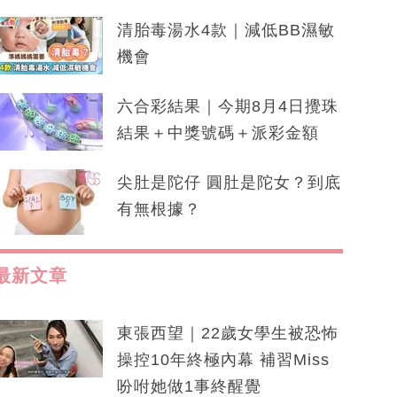
清胎毒湯水4款｜減低BB濕敏
機會
六合彩結果｜今期8月4日攪珠
結果＋中獎號碼＋派彩金額
尖肚是陀仔 圓肚是陀女？到底
有無根據？
最新文章
東張西望｜22歲女學生被恐怖
操控10年終極內幕 補習Miss
吩咐她做1事終醒覺