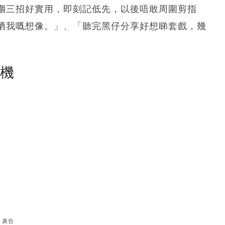
嗰三招好實用，即刻記低先，以後唔敢周圍剪指
晒我嘅想像。」、「聽完黑仔分享好想睇套戲，幾
塵機
廣告