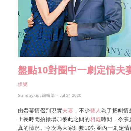
盤點10對圈中一劇定情夫
娛樂
Sundaykiss編輯部
Jul 24 2020
由螢幕情侶到現實
夫妻
，不少
藝人
為了把劇情
上長時間拍攝增加彼此之間的
相處
時間，令演
真的情況。今次為大家細數10對圈內一劇定情