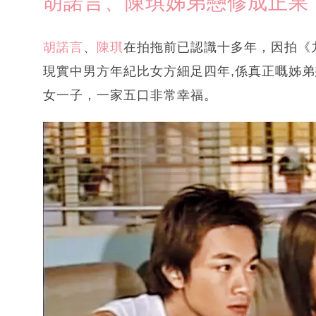
胡諾言、陳琪姊弟戀修成正果
胡諾言
、
陳琪
在拍拖前已認識十多年，因拍《
現實中男方年紀比女方細足四年,係真正嘅姊弟
女一子，一家五口非常幸福。