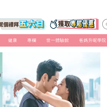
健康
專欄
世一體驗館
爸媽升呢學院