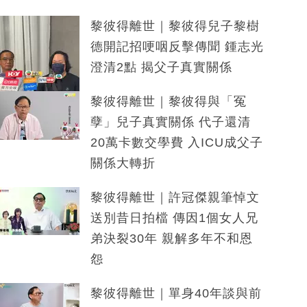
黎彼得離世｜黎彼得兒子黎樹
德開記招哽咽反擊傳聞 鍾志光
澄清2點 揭父子真實關係
黎彼得離世｜黎彼得與「冤
孽」兒子真實關係 代子還清
20萬卡數交學費 入ICU成父子
關係大轉折
黎彼得離世｜許冠傑親筆悼文
送別昔日拍檔 傳因1個女人兄
弟決裂30年 親解多年不和恩
怨
黎彼得離世｜單身40年談與前