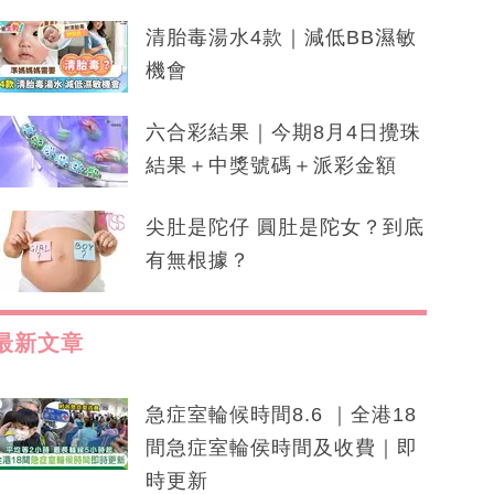
清胎毒湯水4款｜減低BB濕敏
機會
六合彩結果｜今期8月4日攪珠
結果＋中獎號碼＋派彩金額
尖肚是陀仔 圓肚是陀女？到底
有無根據？
最新文章
急症室輪候時間8.6 ｜全港18
間急症室輪侯時間及收費｜即
時更新