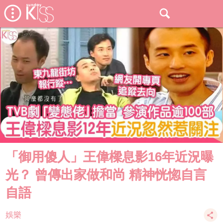
「御用傻人」王偉樑息影16年近況曝
光？ 曾傳出家做和尚 精神恍惚自言
自語
娛樂