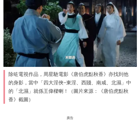
除咗電視作品，周星馳電影《唐伯虎點秋香》亦找到他
的身影，當中「四大淫俠−東淫、西賤、南咸、北濕」中
的「北濕」就係王偉樑喇！（圖片來源：《唐伯虎點秋
香》截圖）
廣告