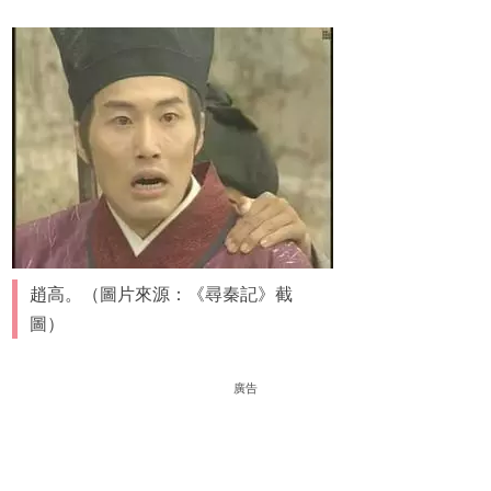
趙高。（圖片來源：《尋秦記》截
圖）
廣告