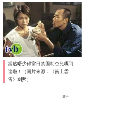
當然唔少得當日禁固胡杏兒嘅阿
達啦！（圖片來源：《衝上雲
霄》劇照）
廣告