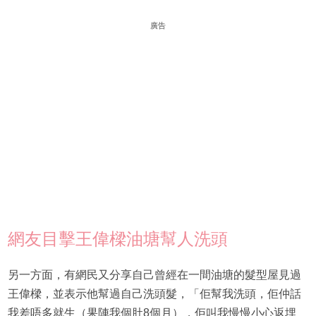
廣告
網友目擊王偉樑油塘幫人洗頭
另一方面，有網民又分享自己曾經在一間油塘的髮型屋見過
王偉樑，並表示他幫過自己洗頭髮，「佢幫我洗頭，佢仲話
我差唔多就生（果陣我個肚8個月），佢叫我慢慢小心返埋