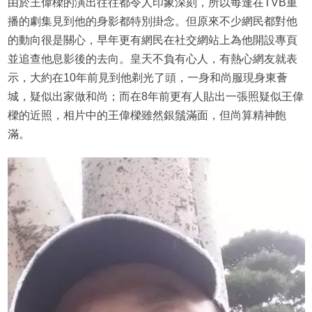
由於王偉樑的演出往往都令人印象深刻，所以每逢在TVB重
播的劇集見到他的身影都特別掛念。但原來不少網民都對他
的動向很是關心，早年更有網民在社交網站上為他開設專頁
並追查他息影後的去向。皇天不負有心人，有熱心網友就表
示，大約在10年前見到他剃光了頭，一身和尚服現身東薈
城，疑似出家做和尚；而在8年前更有人貼出一張照疑似王偉
樑的近照，相片中的王偉樑雖然銀鬚滿面，但尚算精神飽
滿。