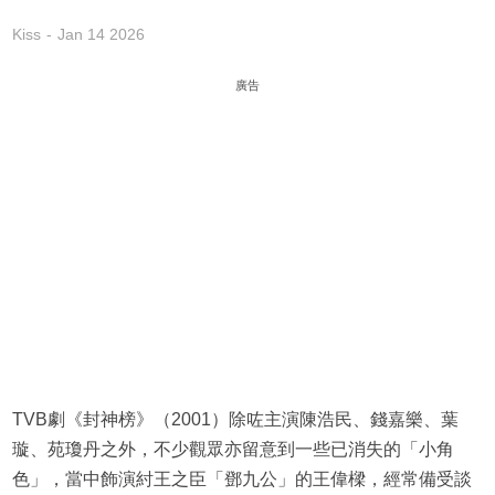
Kiss
Jan 14 2026
廣告
TVB劇《封神榜》（2001）除咗主演陳浩民、錢嘉樂、葉
璇、苑瓊丹之外，不少觀眾亦留意到一些已消失的「小角
色」，當中飾演紂王之臣「鄧九公」的王偉樑，經常備受談