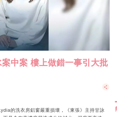
案中案 樓上做錯一事引大批
ydia的洗衣房鋁窗嚴重損壞，《東張》主持甘詠