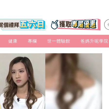
健康
專欄
世一體驗館
爸媽升呢學院