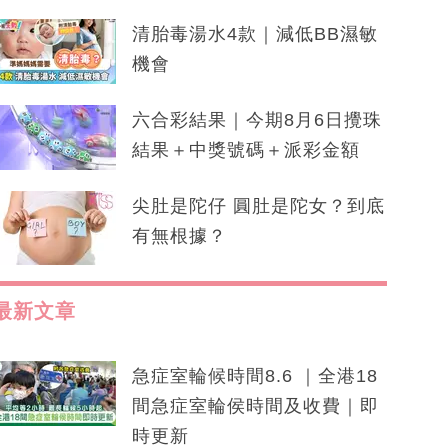
清胎毒湯水4款｜減低BB濕敏
機會
六合彩結果｜今期8月6日攪珠
結果＋中獎號碼＋派彩金額
尖肚是陀仔 圓肚是陀女？到底
有無根據？
最新文章
急症室輪候時間8.6 ｜全港18
間急症室輪侯時間及收費｜即
時更新