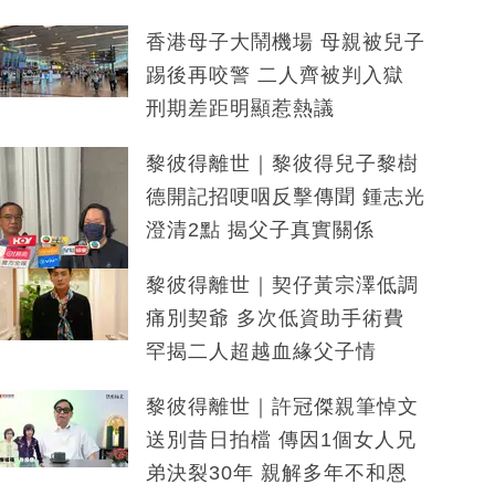
香港母子大鬧機場 母親被兒子
踢後再咬警 二人齊被判入獄
刑期差距明顯惹熱議
黎彼得離世｜黎彼得兒子黎樹
德開記招哽咽反擊傳聞 鍾志光
澄清2點 揭父子真實關係
黎彼得離世｜契仔黃宗澤低調
痛別契爺 多次低資助手術費
罕揭二人超越血緣父子情
黎彼得離世｜許冠傑親筆悼文
送別昔日拍檔 傳因1個女人兄
弟決裂30年 親解多年不和恩