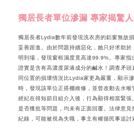
獨居長者單位滲漏 專家揭驚
獨居長者Lydia數年前發現洗衣房的鋁窗無
妥善跟進。由於問題持續惡化，她只好求助於
明到場，發現窗框濕度竟高達99.9%。專家
證實是含有高濃度尿液成分的鹹水！調查矛頭
同位置的損壞情況比Lydia家更為嚴重，顯示
時，發現該單位正搭棚維修，並曾改動去水喉
經紀在得知節目組介入後，行為顯得相當緊張
是否獲批等問題，均未有正面回覆。法律意見
紀錄，可能被視為失職，事主有權循民事追討