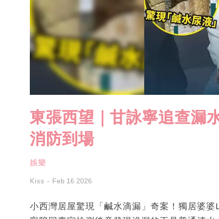
東張西望｜甘詠寧追查漏水
消防到場
娛樂
Kiss
Feb 16 2026
小西灣居屋驚現「鹹水滴漏」奇案！獨居婆婆L