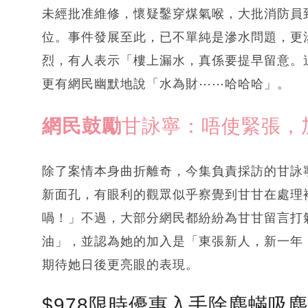
未經批准維修，懷疑鑿穿煤氣喉，大批消防員
位。事件發展至此，已不單純是滲水問題，更
烈，有人表示「樓上漏水，真係要提早留意。
更有網民幽默地說「水為財⋯⋯哈哈哈」。
網民
鼓勵
甘詠寧：唔使緊張，
除了案情本身曲折離奇，今集負責採訪的甘詠
新面孔，有眼利的觀眾似乎察覺到甘甘在處理
喎！」不過，大部分網民都紛紛為甘甘留言打
油」，並認為她的加入是「東張新人，新一年
期待她日後更亮眼的表現。
$978限時優惠入手除塵蟎吸