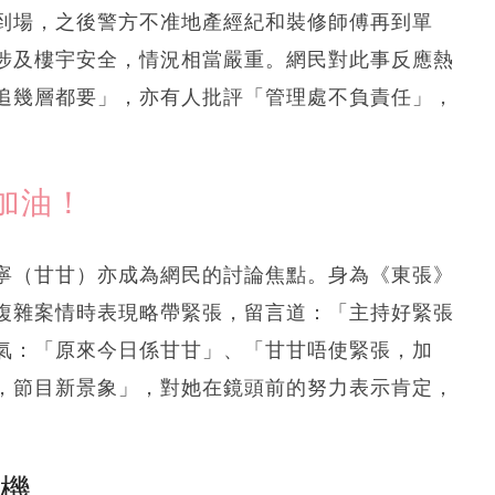
到場，之後警方不准地產經紀和裝修師傅再到單
涉及樓宇安全，情況相當嚴重。網民對此事反應熱
追幾層都要」，亦有人批評「管理處不負責任」，
加油！
寧（甘甘）亦成為網民的討論焦點。身為《東張》
複雜案情時表現略帶緊張，留言道：「主持好緊張
氣：「原來今日係甘甘」、「甘甘唔使緊張，加
，節目新景象」，對她在鏡頭前的努力表示肯定，
塵機