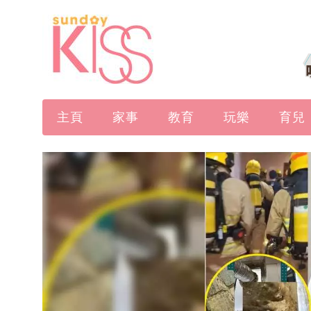
主頁
家事
教育
玩樂
育兒