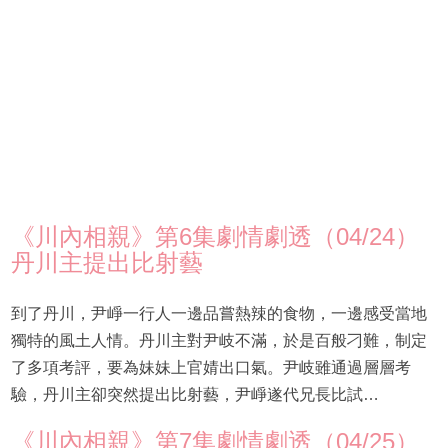
《川內相親》第6集劇情劇透（04/24）
丹川主提出比射藝
到了丹川，尹崢一行人一邊品嘗熱辣的食物，一邊感受當地
獨特的風土人情。丹川主對尹岐不滿，於是百般刁難，制定
了多項考評，要為妹妹上官婧出口氣。尹岐雖通過層層考
驗，丹川主卻突然提出比射藝，尹崢遂代兄長比試…
《川內相親》第7集劇情劇透（04/25）