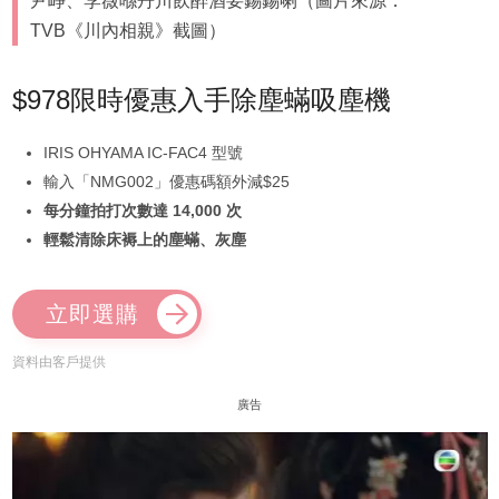
尹崢、李薇喺丹川飲醉酒要錫錫喇（圖片來源：
TVB《川內相親》截圖）
$978限時優惠入手除塵蟎吸塵機
IRIS OHYAMA IC-FAC4 型號
輸入「NMG002」優惠碼額外減$25
每分鐘拍打次數達 14,000 次
輕鬆清除床褥上的塵蟎、灰塵
立即選購
資料由客戶提供
廣告