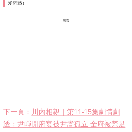
愛奇藝）
廣告
下一頁：
川內相親｜第11-15集劇情劇
透：尹崢開府宴被尹嵩孤立 全府被禁足