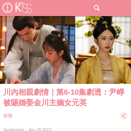
川內相親劇情｜第6-10集劇透：尹崢
被賜婚娶金川主嫡女元英
娛樂
Sundaykiss
Apr 28 2023