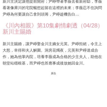
新川主決定讓他提前開府；尹崢帶著李薇去看新府邸，李薇
看著像霽川的宅院暢想起留在這裡的未來；李薇忍不住詢問
尹崢為何要讓自己拿到頭籌，尹崢趁機告白…
《川內相親》第10集劇情劇透（04/28）
新川主賜婚
新川主賜婚，讓尹崢娶金川主嫡女元英。尹崢拒絕，令主上
大怒，幸得和夫人解圍。洞房花燭夜，元英和尹崢達成合
作，她為他掌內院，培養李薇成為合格的少主夫人，助他在
朝堂站穩根基，而尹崢也答應事成後放她回金川。
廣告