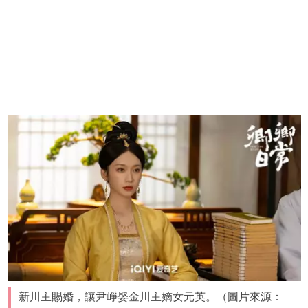
新川主賜婚，讓尹崢娶金川主嫡女元英。（圖片來源：