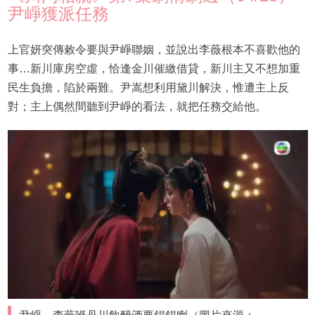
尹崢獲派任務
上官妍突傳敕令要與尹崢聯姻，並說出李薇根本不喜歡他的
事…新川庫房空虛，恰逢金川催繳借貸，新川主又不想加重
民生負擔，陷於兩難。尹嵩想利用黛川解決，惟遭主上反
對；主上偶然間聽到尹崢的看法，就把任務交給他。