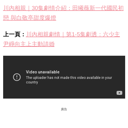
川內相親｜30集劇情介紹：田曦薇新一代國民初
戀 與白敬亭甜度爆燈
上一頁：
川內相親劇情｜第1-5集劇透：六少主
尹崢向主上主動請婚
廣告