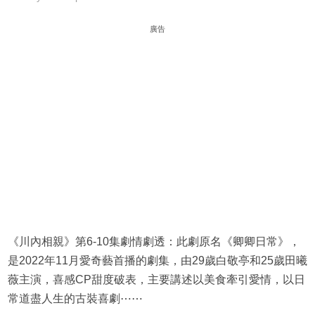
廣告
《川內相親》第6-10集劇情劇透：此劇原名《卿卿日常》，
是2022年11月愛奇藝首播的劇集，由29歲白敬亭和25歲田曦
薇主演，喜感CP甜度破表，主要講述以美食牽引愛情，以日
常道盡人生的古裝喜劇⋯⋯