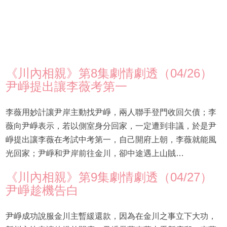
《川內相親》第8集劇情劇透（04/26）
尹崢提出讓李薇考第一
李薇用妙計讓尹岸主動找尹崢，兩人聯手登門收回欠債；李
薇向尹崢表示，若以側室身分回家，一定遭到非議，於是尹
崢提出讓李薇在考試中考第一，自己開府上朝，李薇就能風
光回家；尹崢和尹岸前往金川，卻中途遇上山賊…
《川內相親》第9集劇情劇透（04/27）
尹崢趁機告白
尹崢成功說服金川主暫緩還款，因為在金川之事立下大功，