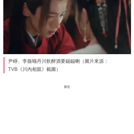
尹崢、李薇喺丹川飲醉酒要錫錫喇（圖片來源：
TVB《川內相親》截圖）
廣告