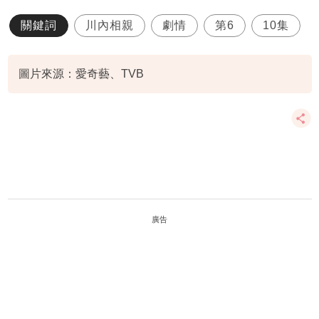
關鍵詞
川內相親
劇情
第6
10集
圖片來源：愛奇藝、TVB
廣告