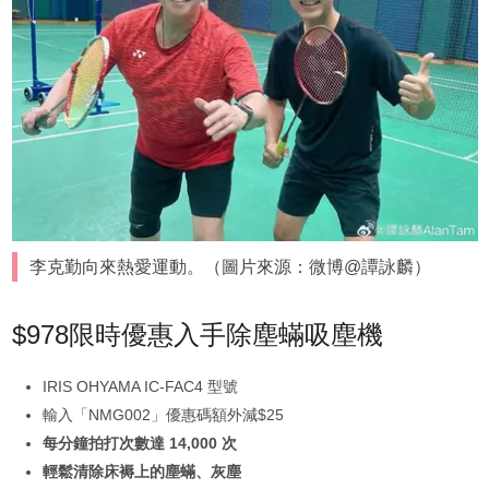
李克勤向來熱愛運動。（圖片來源：微博@譚詠麟）
$978限時優惠入手除塵蟎吸塵機
IRIS OHYAMA IC-FAC4 型號
輸入「NMG002」優惠碼額外減$25
每分鐘拍打次數達 14,000 次
輕鬆清除床褥上的塵蟎、灰塵