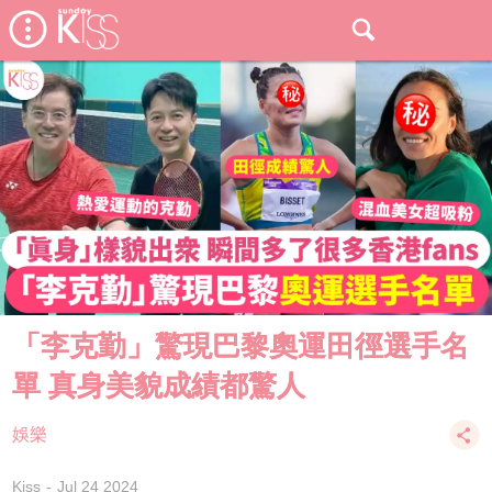
「李克勤」驚現巴黎奧運田徑選手名
單 真身美貌成績都驚人
娛樂
Kiss
Jul 24 2024