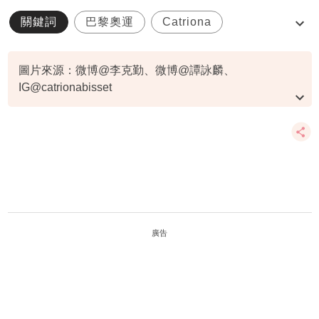
關鍵詞
巴黎奧運
Catriona
混血運動員
李克勤
圖片來源：微博@李克勤、微博@譚詠麟、
IG@catrionabisset
資料或影片來源：
原文刊於東方新地
廣告