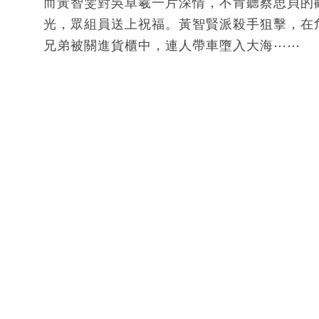
而黃智雯對吳卓羲一片深情，不肯聽蔡思貝的
光，眾組員送上祝福。黃智賢派殺手狙擊，在
兄弟被關進貨櫃中，連人帶車墮入大海⋯⋯