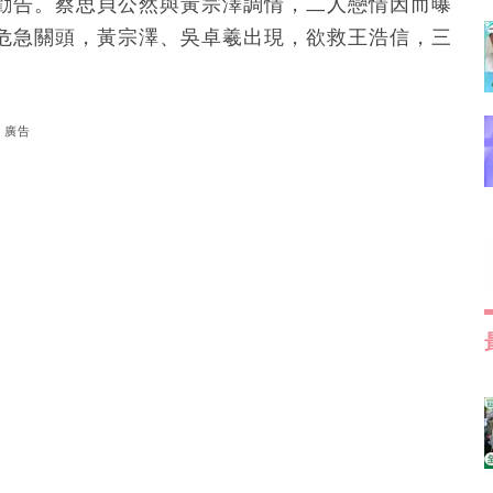
勸告。蔡思貝公然與黃宗澤調情，二人戀情因而曝
危急關頭，黃宗澤、吳卓羲出現，欲救王浩信，三
廣告