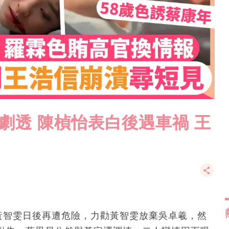
情劇透 陳楨怡表白後遇車禍 王
怕黃智雯日後再遭危險，力勸黃智雯放棄吳卓羲，然