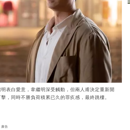
繼明表白愛意，韋繼明深受觸動，但兩人甫決定重新開
打擊，同時不勝負荷積累已久的罪疚感，最終跳樓。
廣告