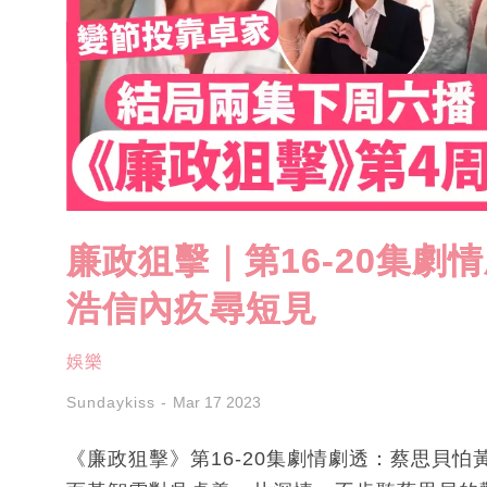
廉政狙擊｜第16-20集劇
浩信內疚尋短見
娛樂
Sundaykiss
Mar 17 2023
《廉政狙擊》第16-20集劇情劇透：蔡思貝