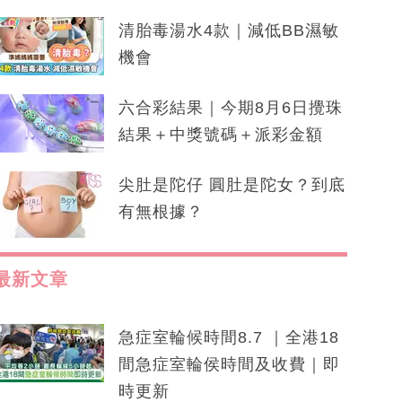
清胎毒湯水4款｜減低BB濕敏
機會
六合彩結果｜今期8月6日攪珠
結果＋中獎號碼＋派彩金額
尖肚是陀仔 圓肚是陀女？到底
有無根據？
最新文章
急症室輪候時間8.7 ｜全港18
間急症室輪侯時間及收費｜即
時更新