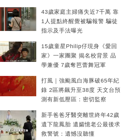
43歲家庭主婦痛失近7千萬 靠
1人提點終醒覺被騙報警 騙徒
指示及手法曝光
15歲童星Philip仔現身《愛回
家》一家團聚 揭名校背景 品
學兼優 7歲奪芭蕾舞冠軍
打風｜強颱風白海豚破65年紀
錄 2區將飆升至38度 天文台預
測有新低壓區：密切監察
新手爸爸牙醫突離世終年42歲
遺下龍鳳胎 遺孀憶老公最後求
救警號：遺憾沒聽懂