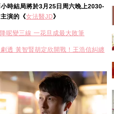
小時結局將於3月25日周六晚上2030-
嬌主演的《
女法醫JD
》
信降呢變三線 一花旦成最大敗筆
劇情劇透 黃智賢胡定欣開戰！王浩信糾纏