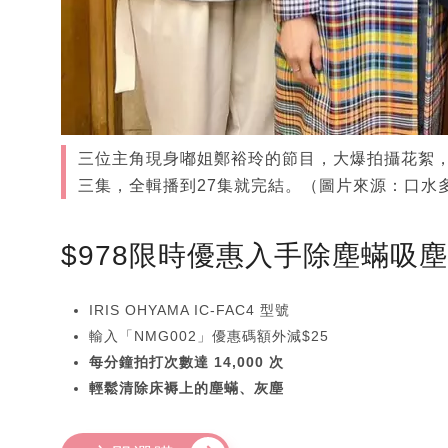
三位主角現身嘟姐鄭裕玲的節目，大爆拍攝花絮，
三集，全輯播到27集就完結。（圖片來源：口水
$978限時優惠入手除塵蟎吸
IRIS OHYAMA IC-FAC4 型號
輸入「NMG002」優惠碼額外減$25
每分鐘拍打次數達 14,000 次
輕鬆清除床褥上的塵蟎、灰塵