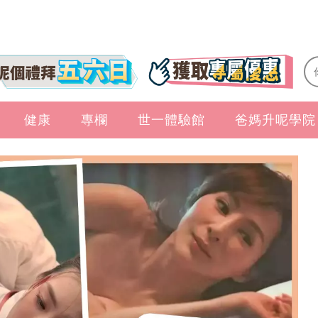
健康
專欄
世一體驗館
爸媽升呢學院