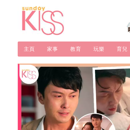
主頁
家事
教育
玩樂
育兒