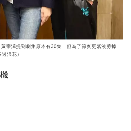
黃宗澤提到劇集原本有30集，但為了節奏更緊湊剪掉
多過浪花）
塵機