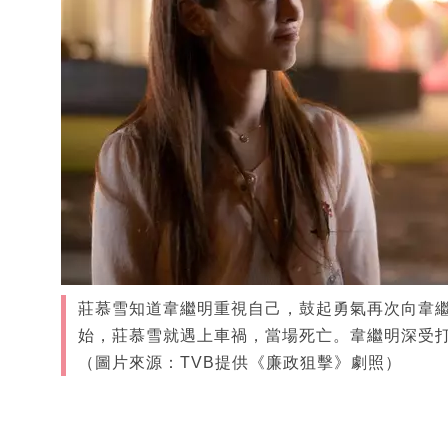
莊慕雪知道韋繼明重視自己，鼓起勇氣再次向韋
始，莊慕雪就遇上車禍，當場死亡。韋繼明深受
（圖片來源：TVB提供《廉政狙擊》劇照）