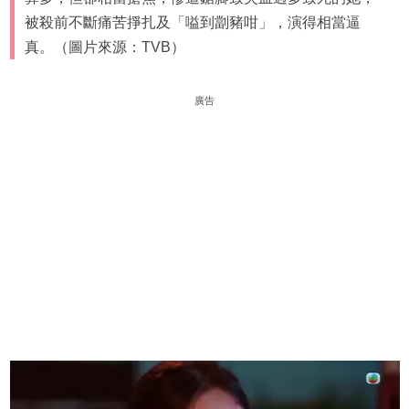
被殺前不斷痛苦掙扎及「嗌到劏豬咁」，演得相當逼
真。（圖片來源：TVB）
廣告