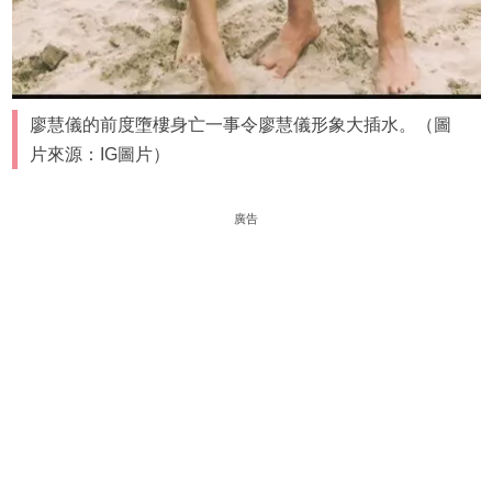
廖慧儀的前度墮樓身亡一事令廖慧儀形象大插水。（圖
片來源：IG圖片）
廣告