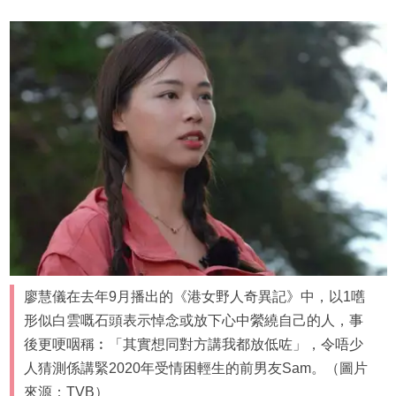
廖慧儀在去年9月播出的《港女野人奇異記》中，以1嚿
形似白雲嘅石頭表示悼念或放下心中縈繞自己的人，事
後更哽咽稱︰「其實想同對方講我都放低咗」，令唔少
人猜測係講緊2020年受情困輕生的前男友Sam。（圖片
來源：TVB）