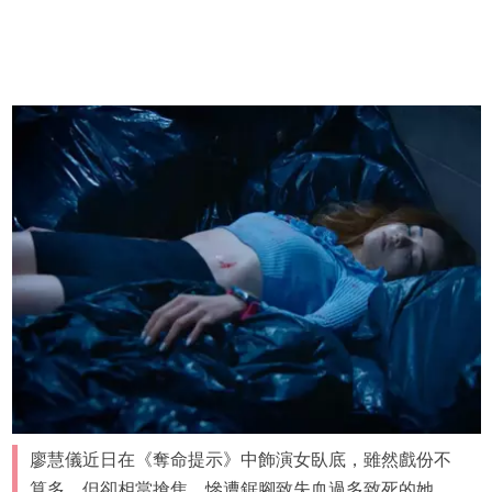
廖慧儀近日在《奪命提示》中飾演女臥底，雖然戲份不
算多，但卻相當搶焦，慘遭鋸腳致失血過多致死的她，