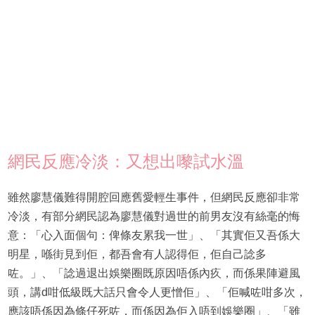
網民反應冷淡：又想出嚟試水溫
雖然廖慧儀難得開腔回應舊愛輕生事件，但網民反應卻非常
冷淡，有部分網民認為廖慧儀對過世的前男友沒有絲毫的悔
意：「心入面個句：俾條友累我一世」、「其實佢又吾係大
明星，喺街見到佢，都吾會有人認得佢，佢自己諗多
咗。」、「諗過退出娛樂圈既原因唔係內疚，而係果陣避風
頭，講d咁低級既大話只會令人更憎佢」、「佢喊咗咁多次，
應該唔係因為條仔死咗，而係因為佢入唔到娛樂圈」、「雖