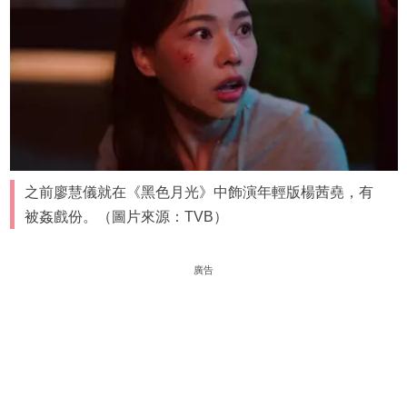
之前廖慧儀就在《黑色月光》中飾演年輕版楊茜堯，有
被姦戲份。（圖片來源：TVB）
廣告