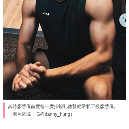
當時廖慧儀前度曾一度指控孔德賢經常私下搵廖慧儀。
（圖片來源：IG@danny_hung）