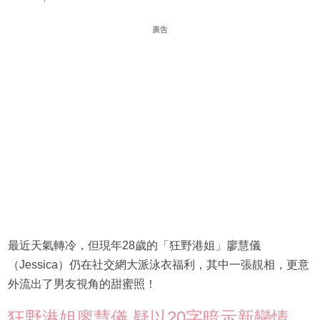
廣告
最近天氣轉冷，但現年28歲的「狂野港姐」廖慧儀
（Jessica）仍在社交網大派泳衣福利，其中一張靚相，更意
外流出了男友視角的甜蜜照！
狂野港姐廖慧儀 疑以20字暗示新戀情