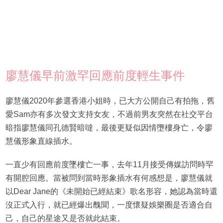
廖慧儀早前激罕回應前度輕生事件
廖慧儀2020年參選香港小姐時，已大方公開自己有拍拖，舊
愛Sam亦有多次發文支持女友，不過前男友突然在社交平台
暗指廖慧儀同孔德賢暗噠，最後更疑似因情墮樓身亡，令廖
慧儀形象直線插水。
一直少有回應前度墜樓亡一事，去年11月接受傳媒訪問時罕
有開腔回應。當被問到當時形象插水有何感想是，廖慧儀就
以Dear Jane的《未開始已經結束》歌名形容，她認為當時還
沒正式入行，就已經爆出醜聞，一度懷疑娛樂圈是否適合自
己，自己的星途又是否就此結束。