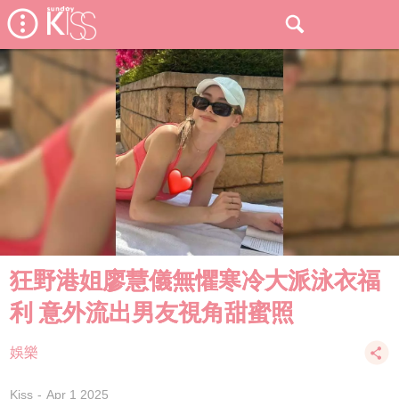
狂野港姐廖慧儀無懼寒冷大派泳衣福
利 意外流出男友視角甜蜜照
娛樂
Kiss
Apr 1 2025