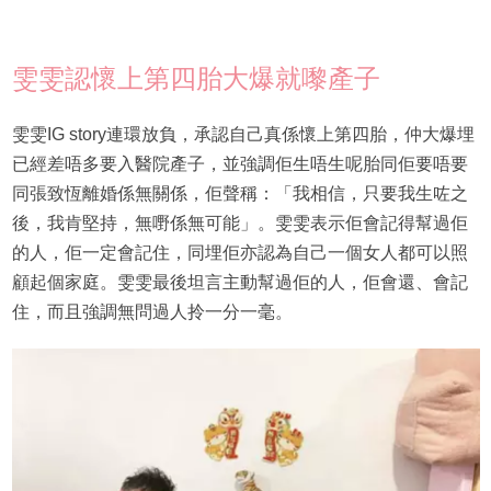
雯雯認懷上第四胎大爆就嚟產子
雯雯IG story連環放負，承認自己真係懷上第四胎，仲大爆埋
已經差唔多要入醫院產子，並強調佢生唔生呢胎同佢要唔要
同張致恆離婚係無關係，佢聲稱：「我相信，只要我生咗之
後，我肯堅持，無嘢係無可能」。雯雯表示佢會記得幫過佢
的人，佢一定會記住，同埋佢亦認為自己一個女人都可以照
顧起個家庭。雯雯最後坦言主動幫過佢的人，佢會還、會記
住，而且強調無問過人拎一分一毫。