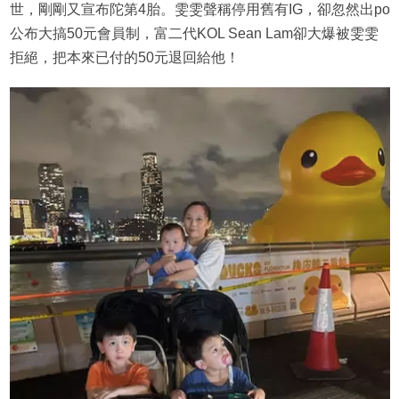
世，剛剛又宣布陀第4胎。雯雯聲稱停用舊有IG，卻忽然出po
公布大搞50元會員制，富二代KOL Sean Lam卻大爆被雯雯
拒絕，把本來已付的50元退回給他！