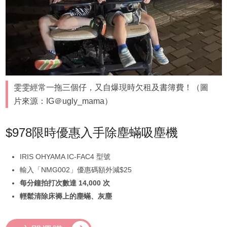
雯雯經常一拖三個仔，又自爆現時欠租及書簿費！（圖
片來源：IG＠ugly_mama）
$978限時優惠入手除塵蟎吸塵機
IRIS OHYAMA IC-FAC4 型號
輸入「NMG002」優惠碼額外減$25
每分鐘拍打次數達 14,000 次
輕鬆清除床褥上的塵蟎、灰塵