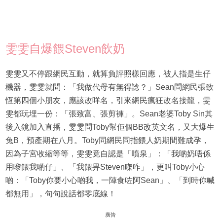
雯雯自爆餵Steven飲奶
雯雯又不停跟網民互動，就算負評照樣回應，被人指是生仔
機器，雯雯就問：「我做代母有無得諗？」Sean問網民張致
恆第四個小朋友，應該改咩名，引來網民瘋狂改名接龍，雯
雯都玩埋一份：「張致富、張剪褲」。Sean老婆Toby Sin其
後入鏡加入直播，雯雯問Toby幫佢個BB改英文名，又大爆生
兔B，預產期在八月。Toby同網民同指餵人奶期間難成孕，
因為子宮收縮等等，雯雯竟自認是「噴泉」：「我啲奶唔係
用嚟餵我啲仔」、「我餵畀Steven㗎咋」，更叫Toby小心
啲：「Toby你要小心啲我，一陣食咗阿Sean」、「到時你喊
都無用」，句句說話都零底線！
廣告