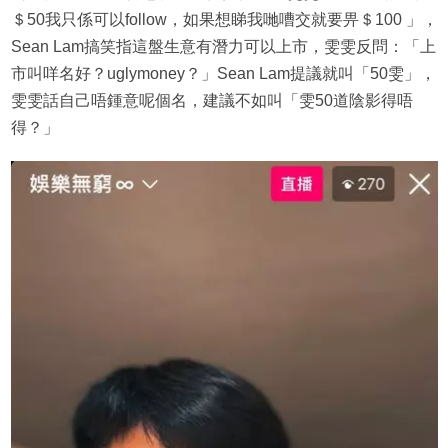
＄50我只係可以follow，如果想睇我哋嘈交就要畀＄100 」，
Sean Lam搞笑指這盤生意有潛力可以上市，雯雯反問：「上
市叫咩名好？uglymoney？」Sean Lam提議就叫「50雯」，
雯雯話自己唔鍾意呢個名，建議不如叫「雯50道陰影得唔
得？」