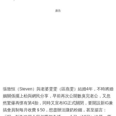
廣告
張致恒（Steven）與老婆雯雯（區燕雯）結婚4年，不時將婚
姻關係擺上枱與網民分享，早前再次公開數臭完老公，又忽
然驚爆再懷有第4胎，同時又宣布IG正式關閉，要開設新IG兼
搞會員制每月收費＄50，想盡辦法賺奶粉錢，甚至揚言：