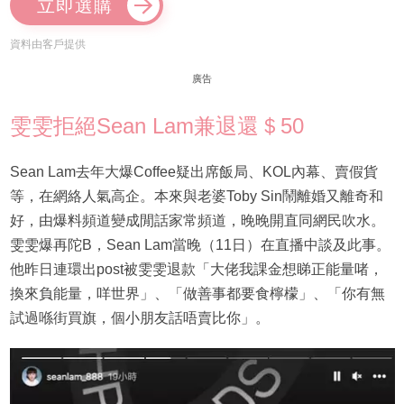
立即選購
資料由客戶提供
廣告
雯雯拒絕Sean Lam兼退還＄50
Sean Lam去年大爆Coffee疑出席飯局、KOL內幕、賣假貨
等，在網絡人氣高企。本來與老婆Toby Sin鬧離婚又離奇和
好，由爆料頻道變成閒話家常頻道，晚晚開直同網民吹水。
雯雯爆再陀B，Sean Lam當晚（11日）在直播中談及此事。
他昨日連環出post被雯雯退款「大佬我課金想睇正能量啫，
換來負能量，咩世界」、「做善事都要食檸檬」、「你有無
試過喺街買旗，個小朋友話唔賣比你」。