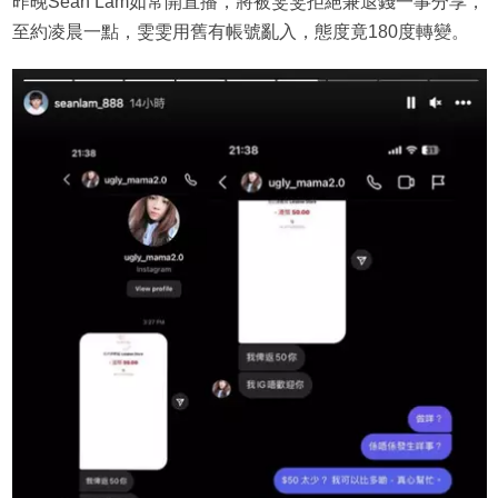
昨晚Sean Lam如常開直播，將被雯雯拒絕兼退錢一事分享，
至約凌晨一點，雯雯用舊有帳號亂入，態度竟180度轉變。