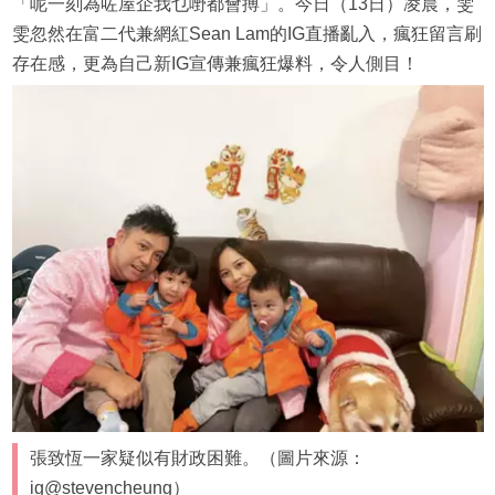
「呢一刻為咗屋企我乜嘢都會搏」。今日（13日）凌晨，雯
雯忽然在富二代兼網紅Sean Lam的IG直播亂入，瘋狂留言刷
存在感，更為自己新IG宣傳兼瘋狂爆料，令人側目！
張致恆一家疑似有財政困難。（圖片來源：
ig@stevencheung）