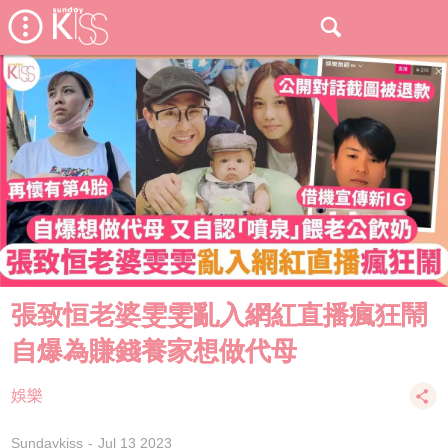
張致恒老婆雯雯亂入網紅直播瘋狂鬧
自爆為賺錢養家想做代母
娛樂
Sundaykiss
Jul 13 2023