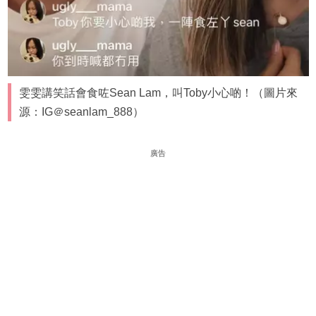
雯雯講笑話會食咗Sean Lam，叫Toby小心啲！（圖片來
源：IG＠seanlam_888）
廣告