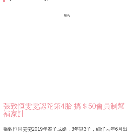
廣告
張致恒雯雯認陀第4胎 搞＄50會員制幫
補家計
張致恒同雯雯2019年奉子成婚，3年誕3子，細仔去年6月出