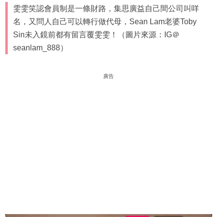
雯雯笑認會員制是一條財路，集思廣益自己間公司叫咩
名，又問人自己可以轉行做代母，Sean Lam老婆Toby
Sin未入鏡前都有留言覆雯雯！（圖片來源：IG＠
seanlam_888）
廣告