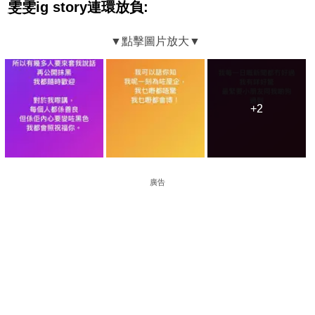
雯雯ig story連環放負:
+2
+2
廣告