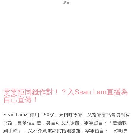
廣告
雯雯拒同錢作對！？入Sean Lam直播為
自己宣傳！
Sean Lam不停用「50雯」來稱呼雯雯，又指雯雯搞會員制有
財路，更幫佢計數，笑言可以大賺錢，雯雯留言：「數錢數
到手軟」， 又不介意被網民指她搶錢，雯雯留言：「你哋畀