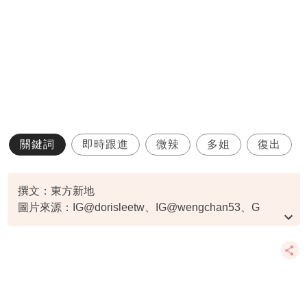
關鍵詞
即時跟進
微辣
多姐
復出
撰文：東方新地
圖片來源：IG@dorisleetw、IG@wengchan53、G
資料或影片來源：
原文刊於東方新地