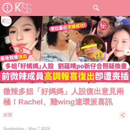
微辣多姐「好媽媽」人設復出意見兩
極！Rachel、雞wing連環派喜訊
娛樂
Sundaykiss
May 7 2024