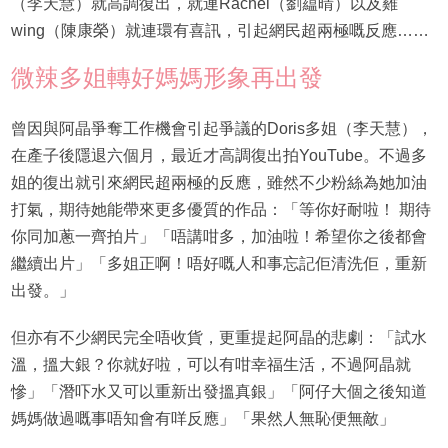
（李天慧）就高調復出，就連Rachel（劉藴晴）以及雞
wing（陳康榮）就連環有喜訊，引起網民超兩極嘅反應……
微辣多姐轉好媽媽形象再出發
曾因與阿晶爭奪工作機會引起爭議的Doris多姐（李天慧），
在產子後隱退六個月，最近才高調復出拍YouTube。不過多
姐的復出就引來網民超兩極的反應，雖然不少粉絲為她加油
打氣，期待她能帶來更多優質的作品：「等你好耐啦！ 期待
你同加蔥一齊拍片」「唔講咁多，加油啦！希望你之後都會
繼續出片」「多姐正啊！唔好嘅人和事忘記佢清洗佢，重新
出發。」
但亦有不少網民完全唔收貨，更重提起阿晶的悲劇：「試水
溫，搵大銀？你就好啦，可以有咁幸福生活，不過阿晶就
慘」「潛吓水又可以重新出發搵真銀」「阿仔大個之後知道
媽媽做過嘅事唔知會有咩反應」「果然人無恥便無敵」