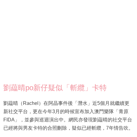
劉藴晴po新仔疑似「斬纜」卡特
劉藴晴（Rachel）在阿晶事件後「潛水」近5個月就繼續更
新社交平台，更在今年3月的時候宣布加入澳門樂隊「青原
FIDA」，並參與巡迴演出中。網民亦發現劉藴晴的社交平台
已經將與男友卡特的合照刪除，疑似已經斬纜，7年情告吹。