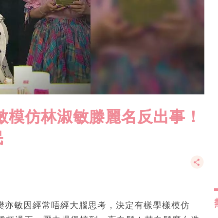
敏模仿林淑敏滕麗名反出事！
民
」樊亦敏因經常唔經大腦思考，決定有樣學樣模仿