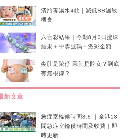
清胎毒湯水4款｜減低BB濕敏
機會
六合彩結果｜今期8月6日攪珠
結果＋中獎號碼＋派彩金額
尖肚是陀仔 圓肚是陀女？到底
有無根據？
最新文章
急症室輪候時間8.6 ｜全港18
間急症室輪侯時間及收費｜即
時更新