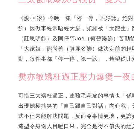
《愛‧回家》今晚一集「停一停，唔好諗」絕
飾）因做事經常唔經大腦，頻頻被「大龍生」龍
（莊思明飾）及阿仔阿Joe（何晉樂飾）苦勸
「大家姐」熊尚善（滕麗名飾）做決定前的精
動，每件事都「停一停，諗一諗」，希望從此
樊亦敏矯枉過正壓力爆煲一夜
可惜三太矯枉過正，連雞毛蒜皮的事情也「係
出現她極搞笑的「自己跟自己對話」內心戲，
式不但未能解決問題，反而令事情更壞，更讓
造型令身邊人目瞪口呆，完全是得不償失的經