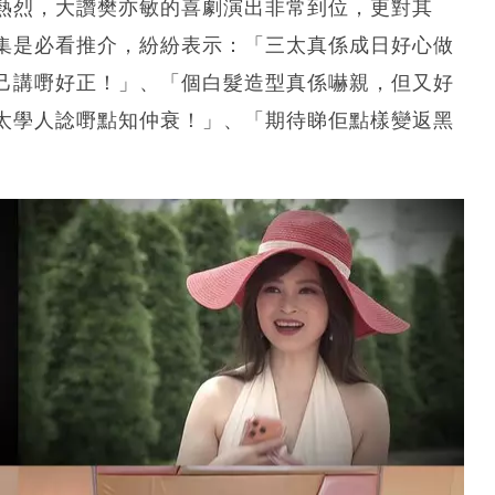
熱烈，大讚樊亦敏的喜劇演出非常到位，更對其
集是必看推介，紛紛表示：「三太真係成日好心做
己講嘢好正！」、「個白髮造型真係嚇親，但又好
太學人諗嘢點知仲衰！」、「期待睇佢點樣變返黑