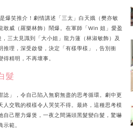
對是爆笑推介！劇情講述「三太」白天娥（樊亦敏
敢威（羅樂林飾）鬧爆。在軍師「Win 姐」愛盈
後，三太見識到「大小姐」龍力蓮（林淑敏飾）及
明推理，深受啟發，決定「有樣學樣」，告別衝
變得精明，不再壞事。
白髮
咁諗」，令自己陷入無窮無盡的思考循環。劇中更
天人交戰的模樣令人哭笑不得。最終，這種思考模
她自己壓力爆煲，一夜之間滿頭黑髮變白髮，驚嚇
典示範。