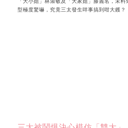
「大小姐」林淑敏及「大家姐」滕麗名，未料
型極度驚嚇，究竟三太發生咩事搞到咁大鑊？
三太被鬧爆決心模仿「雙大」