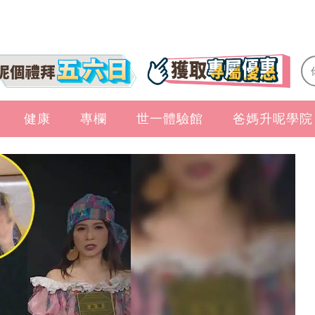
健康
專欄
世一體驗館
爸媽升呢學院