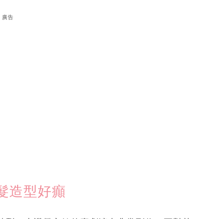
廣告
髮造型好癲