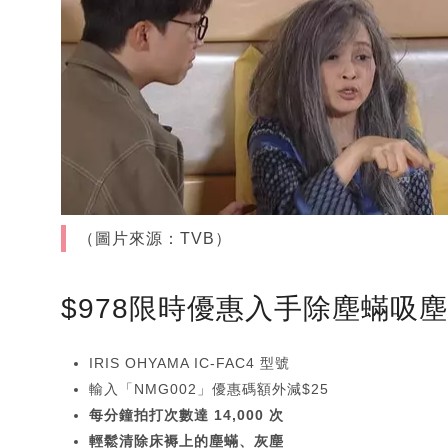
（圖片來源：TVB）
$978限時優惠入手除塵蟎吸
IRIS OHYAMA IC-FAC4 型號
輸入「NMG002」優惠碼額外減$25
每分鐘拍打次數達 14,000 次
輕鬆清除床褥上的塵蟎、灰塵