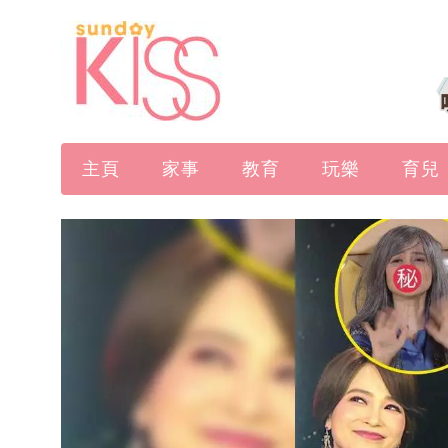
主頁
家事
教育
玩樂
育兒