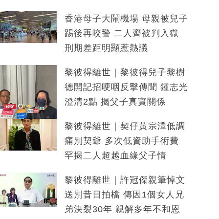
香港母子大鬧機場 母親被兒子
踢後再咬警 二人齊被判入獄
刑期差距明顯惹熱議
黎彼得離世｜黎彼得兒子黎樹
德開記招哽咽反擊傳聞 鍾志光
澄清2點 揭父子真實關係
黎彼得離世｜契仔黃宗澤低調
痛別契爺 多次低資助手術費
罕揭二人超越血緣父子情
黎彼得離世｜許冠傑親筆悼文
送別昔日拍檔 傳因1個女人兄
弟決裂30年 親解多年不和恩