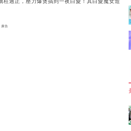
矯枉過正，壓力爆煲搞到一夜白髮！其白髮魔女造
廣告