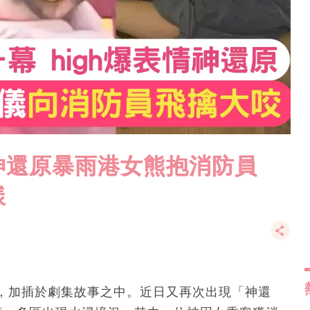
神還原暴雨港女熊抱消防員
樣
話，加插於劇集故事之中。近日又再次出現「神還