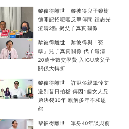
黎彼得離世｜黎彼得兒子黎樹
德開記招哽咽反擊傳聞 鍾志光
澄清2點 揭父子真實關係
黎彼得離世｜黎彼得與「冤
孽」兒子真實關係 代子還清
20萬卡數交學費 入ICU成父子
關係大轉折
黎彼得離世｜許冠傑親筆悼文
送別昔日拍檔 傳因1個女人兄
弟決裂30年 親解多年不和恩
怨
黎彼得離世｜單身40年談與前