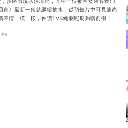
續，多區出現水浸境況，其中一位被困女乘客獲消
回家》最新一集就繼續抽水，從預告片中可見熊尚
讚表情一模一樣，仲讚TVB編劇呢期夠曬前衛！
廣告