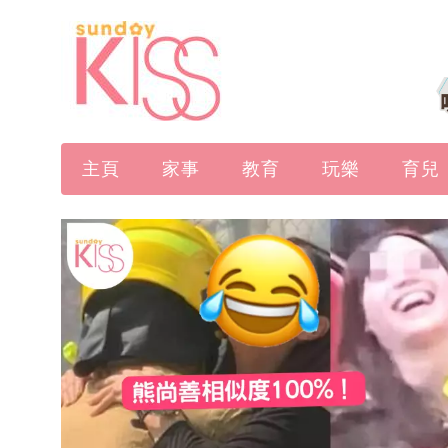
主頁
家事
教育
玩樂
育兒