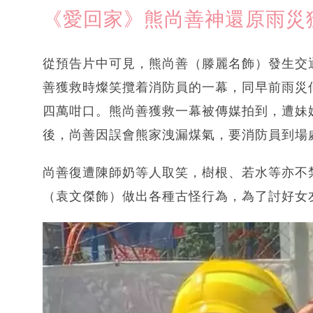
《愛回家》熊尚善神還原雨災
從預告片中可見，熊尚善（滕麗名飾）發生交
善獲救時燦笑攬着消防員的一幕，同早前雨災
四萬咁口。熊尚善獲救一幕被傳媒拍到，遭妹
後，尚善因誤會熊家洩漏煤氣，要消防員到場
尚善復遭陳師奶等人取笑，樹根、若水等亦不
（袁文傑飾）做出各種古怪行為，為了討好女