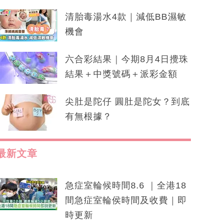
清胎毒湯水4款｜減低BB濕敏
機會
六合彩結果｜今期8月4日攪珠
結果＋中獎號碼＋派彩金額
尖肚是陀仔 圓肚是陀女？到底
有無根據？
最新文章
急症室輪候時間8.6 ｜全港18
間急症室輪侯時間及收費｜即
時更新