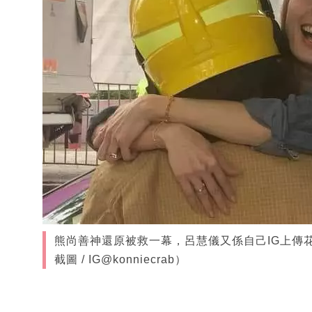
熊尚善神還原被救一幕，呂慧儀又係自己IG上傳
截圖 / IG@konniecrab）