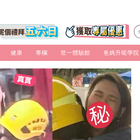
健康
專欄
世一體驗館
爸媽升呢學院