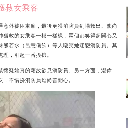
獲救女乘客
通意外被困車廂，最後更獲消防員到場救出。熊尚
仲獲救的女乘客一模一樣樣，兩個都笑得超開心又
妹熊若水（呂慧儀飾）等人嘲笑她迷戀消防員。其
處理，引起一番擾攘。
禁懷疑她真的藉故欲見消防員。另一方面，潮偉
友，不惜扮消防員逗尚善開心。