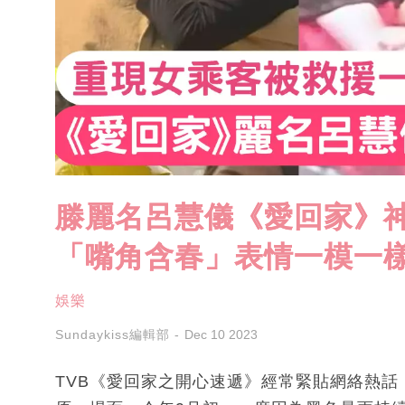
滕麗名呂慧儀《愛回家》
「嘴角含春」表情一模一
娛樂
Sundaykiss編輯部
Dec 10 2023
TVB《愛回家之開心速遞》經常緊貼網絡熱