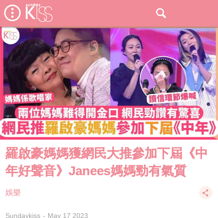
羅啟豪媽媽獲網民大推參加下屆《中
年好聲音》Janees媽媽勁有氣質
娛樂
Sundaykiss
May 17 2023