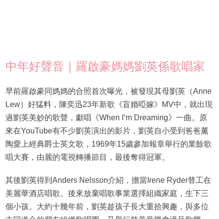
中年好聲音｜羅啟豪媽媽劉英係歌唱家
早前羅啟豪同媽媽的合照首次曝光，被發現其母劉英（Anne
Lew）好猛料，陳奕迅23年新歌《盲婚啞嫁》MV中，就出現
過劉英美妙的歌聲，獻唱《When I’m Dreaming》一曲。原
來在YouTube有不少劉英演出的影片，劉英自小受到爸爸薰
陶愛上經典爵士英文歌，1969年15歲參加報章舉行的業餘歌
唱大賽，由麗的電視轉播節目，最後奪得冠軍。
其後劉英得到Anders Nelsson介紹，擔當Irene Ryder替工在
美麗華酒店唱歌。後來放棄唱歌事業選擇組織家庭，生下三
個小孩。大約十幾年前，劉英趁孩子長大重拾興趣，與多位