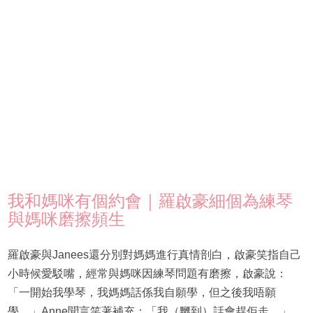
我和媽咪有個約會｜羅啟豪細個為練琴
與媽咪磨擦頻生
羅啟豪與Janees還分別對媽媽進行真情剖白，啟豪笑指自己
小時候愛駁嘴，經常與媽咪因練琴問題有磨擦，啟豪說：
「一開始我學琴，我媽媽話係我自願學，但之後我唔願
學。」Anne聞言笑著補充：「我（嬲到）話會趕佢走。」