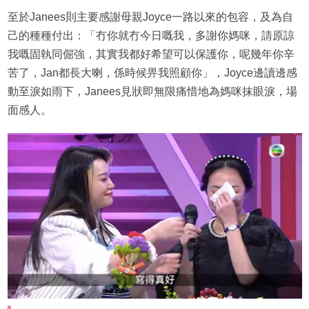
至於Janees則主要感謝母親Joyce一路以來的包容，及為自
己的種種付出：「冇你就冇今日嘅我，多謝你媽咪，請原諒
我嘅固執同倔強，其實我都好希望可以保護你，呢幾年你辛
苦了，Jan都長大喇，係時候畀我照顧你」，Joyce邊讀邊感
動至淚如雨下，Janees見狀即無限痛惜地為媽咪抹眼淚，場
面感人。