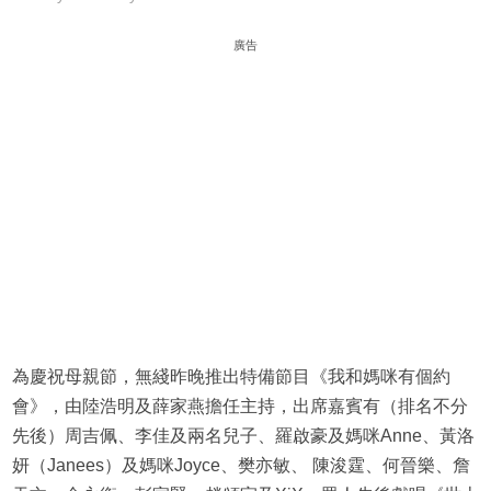
廣告
為慶祝母親節，無綫昨晚推出特備節目《我和媽咪有個約
會》，由陸浩明及薛家燕擔任主持，出席嘉賓有（排名不分
先後）周吉佩、李佳及兩名兒子、羅啟豪及媽咪Anne、黃洛
妍（Janees）及媽咪Joyce、樊亦敏、 陳浚霆、何晉樂、詹