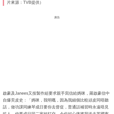
片來源：TVB提供）
廣告
啟豪及Janees又按製作組要求親手寫信給媽咪，羅啟豪信中
自爆奀皮史：「媽咪，我明嘅，因為我細個比較頑皮同唔聽
話，做功課同練琴成日要你去督促，普通話補習時永遠唔見
咗人，仲要成日同二家姐打交，令你好心痛將我送去英國寄