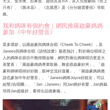
天文、金永衡、彭家賢、趙頌宜及XiX，眾人先後獻唱《世上
只有》、《魯冰花》、《念親恩》及《分分鐘需要你》等歌
曲。
我和媽咪有個約會｜網民推羅啟豪媽媽
參加《中年好聲音》
眾多環節，以羅啟豪與媽咪合唱《Cheek To Cheek》，及
Janees與媽咪合唱《談情說愛》最惹熱討，對於兩位唱得之
人的媽咪在節目中難得開金喉，網民對兩位媽咪唱功更是大
表驚喜：「羅啟豪媽媽專業歌藝，舞姿跟啟豪好夾」、「啟
豪和媽咪唱得好好聽，眼神交流好溫馨」、「羅啟豪媽媽應
該也參加中年好聲音」、「Janees媽咪Joyce好靚女，可以
組雙J合唱團」、「Jan（Janees）同Jan媽好有愛，Jan媽栽
培得Jan超級好，看得出品德兼備」。