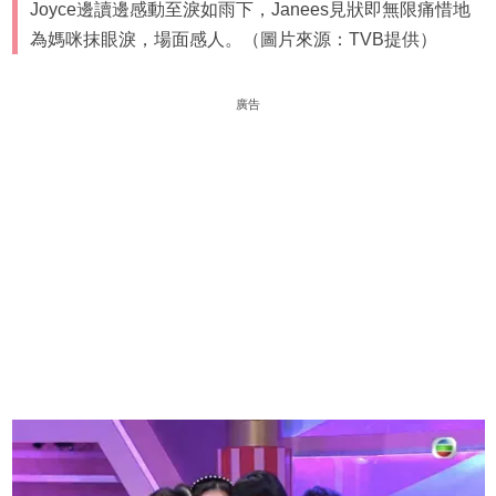
Joyce邊讀邊感動至淚如雨下，Janees見狀即無限痛惜地
為媽咪抹眼淚，場面感人。（圖片來源：TVB提供）
廣告