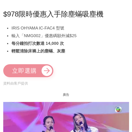
$978限時優惠入手除塵蟎吸塵機
IRIS OHYAMA IC-FAC4 型號
輸入「NMG002」優惠碼額外減$25
每分鐘拍打次數達 14,000 次
輕鬆清除床褥上的塵蟎、灰塵
立即選購
資料由客戶提供
廣告