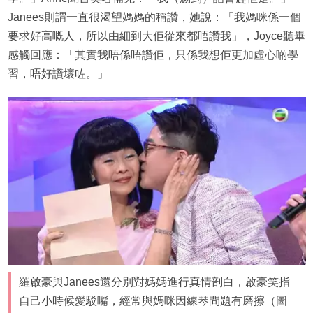
Janees則謂一直很渴望媽媽的稱讚，她說：「我媽咪係一個
要求好高嘅人，所以由細到大佢從來都唔讚我」，Joyce聽畢
感觸回應：「其實我唔係唔讚佢，只係我想佢更加虛心啲學
習，唔好讚壞咗。」
羅啟豪與Janees還分別對媽媽進行真情剖白，啟豪笑指
自己小時候愛駁嘴，經常與媽咪因練琴問題有磨擦（圖