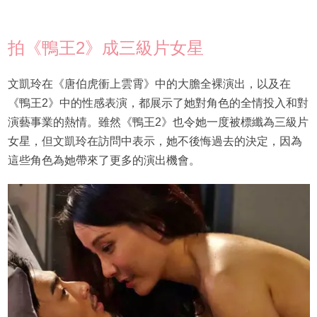
拍《鴨王2》成三級片女星
文凱玲在《唐伯虎衝上雲霄》中的大膽全裸演出，以及在
《鴨王2》中的性感表演，都展示了她對角色的全情投入和對
演藝事業的熱情。雖然《鴨王2》也令她一度被標纖為三級片
女星，但文凱玲在訪問中表示，她不後悔過去的決定，因為
這些角色為她帶來了更多的演出機會。