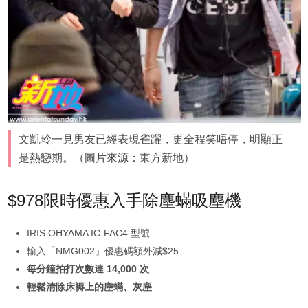
文凱玲一見男友已經表現雀躍，更全程笑唔停，明顯正
是熱戀期。（圖片來源：東方新地）
$978限時優惠入手除塵蟎吸塵機
IRIS OHYAMA IC-FAC4 型號
輸入「NMG002」優惠碼額外減$25
每分鐘拍打次數達 14,000 次
輕鬆清除床褥上的塵蟎、灰塵