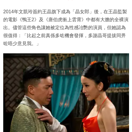
2014年文凱玲簽約王晶旗下成為「晶女郎」後，在王晶監製
的電影《鴨王2》及《唐伯虎衝上雲霄》中都有大膽的全裸演
出。儘管這些角色讓她被定位為性感冶艷的演員，但她認為
很值得：「比起之前真係多咗機會發揮，多謝晶哥提拔同畀
咗唔少意見我。」