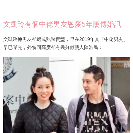
文凱玲有個中佬男友恩愛5年屢傳婚訊
文凱玲揀男友都選成熟踏實型，早在2019年其「中佬男友」
早已曝光，外貌同高度都有幾分似藝人陳浩民：