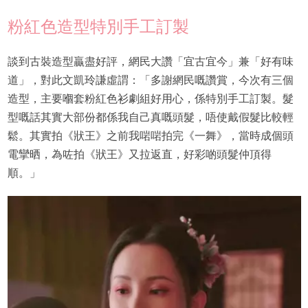
粉紅色造型特別手工訂製
談到古裝造型贏盡好評，網民大讚「宜古宜今」兼「好有味
道」，對此文凱玲謙虛謂：「多謝網民嘅讚賞，今次有三個
造型，主要嗰套粉紅色衫劇組好用心，係特別手工訂製。髮
型嘅話其實大部份都係我自己真嘅頭髮，唔使戴假髮比較輕
鬆。其實拍《狀王》之前我啱啱拍完《一舞》，當時成個頭
電攣晒，為咗拍《狀王》又拉返直，好彩啲頭髮仲頂得
順。」