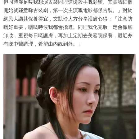
但同時滿足咗我想演古裝同埋連環殺手嘅願望。其實我細個
開始就鍾意睇古裝劇，第一次主演嘅電影都係古裝。」對於
網民大讚其保養得宜，文凱玲大方分享護膚心得：「注意防
曬好重要，曬嘅時候我都會擔遮。同埋我化完妝一定會徹底
卸妝，重視每日嘅護膚，再加上定期去美容院保養，最近亦
有睇中醫調理，希望由內靚到外。」