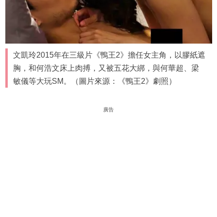
文凱玲2015年在三級片《鴨王2》擔任女主角，以膠紙遮
胸，和何浩文床上肉搏，又被五花大綁，與何華超、梁
敏儀等大玩SM。（圖片來源：《鴨王2》劇照）
廣告