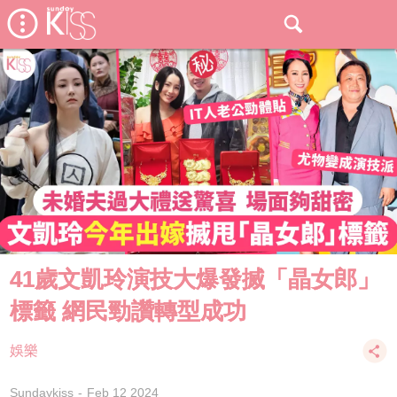
41歲文凱玲演技大爆發搣「晶女郎」
標籤 網民勁讚轉型成功
娛樂
Sundaykiss
Feb 12 2024