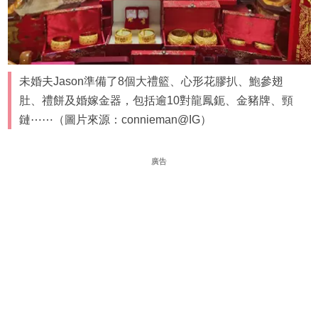
未婚夫Jason準備了8個大禮籃、心形花膠扒、鮑參翅
肚、禮餅及婚嫁金器，包括逾10對龍鳳鈪、金豬牌、頸
鏈⋯⋯（圖片來源：connieman@IG）
廣告