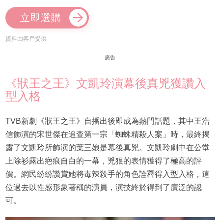
立即選購
資料由客戶提供
廣告
《狀王之王》文凱玲演幕後真兇獲讚入
型入格
TVB新劇《狀王之王》自播出後即成為熱門話題，其中王浩
信飾演的宋世傑在追查第一宗「蜘蛛精殺人案」時，最終揭
露了文凱玲所飾演的葉三娘是幕後真兇。文凱玲劇中在公堂
上除衫露出疤痕自白的一幕，兇狠的表情獲得了極高的評
價。網民紛紛讚賞她將毒辣殺手的角色詮釋得入型入格，這
位過去以性感形象著稱的演員，演技終於得到了廣泛的認
可。